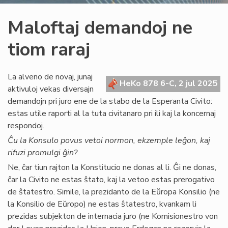
Maloftaj demandoj ne
tiom raraj
La alveno de novaj, junaj
HeKo 878 6-C, 2 jul 2025
aktivuloj vekas diversajn
demandojn pri juro ene de la stabo de la Esperanta Civito:
estas utile raporti al la tuta civitanaro pri ili kaj la koncernaj
respondoj.
Ĉu la Konsulo povus vetoi normon, ekzemple leĝon, kaj
rifuzi promulgi ĝin?
Ne, ĉar tiun rajton la Konstitucio ne donas al li. Ĝi ne donas,
ĉar la Civito ne estas ŝtato, kaj la vetoo estas prerogativo
de ŝtatestro. Simile, la prezidanto de la Eŭropa Konsilio (ne
la Konsilio de Eŭropo) ne estas ŝtatestro, kvankam li
prezidas subjekton de internacia juro (ne Komisionestro von