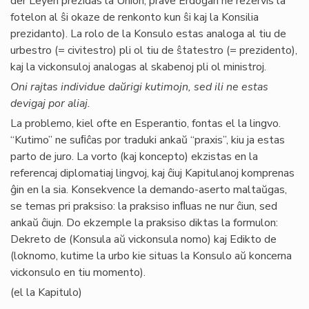
der Leyen prezidas la Union, prave Erdogan ne rezervis la
fotelon al ŝi okaze de renkonto kun ŝi kaj la Konsilia
prezidanto). La rolo de la Konsulo estas analoga al tiu de
urbestro (= civitestro) pli ol tiu de ŝtatestro (= prezidento),
kaj la vickonsuloj analogas al skabenoj pli ol ministroj.
Oni rajtas individue daŭrigi kutimojn, sed ili ne estas
devigaj por aliaj.
La problemo, kiel ofte en Esperantio, fontas el la lingvo.
“Kutimo” ne suﬁĉas por traduki ankaŭ “praxis”, kiu ja estas
parto de juro. La vorto (kaj koncepto) ekzistas en la
referencaj diplomatiaj lingvoj, kaj ĉiuj Kapitulanoj komprenas
ĝin en la sia. Konsekvence la demando-aserto maltaŭgas,
se temas pri praksiso: la praksiso inﬂuas ne nur ĉiun, sed
ankaŭ ĉiujn. Do ekzemple la praksiso diktas la formulon:
Dekreto de (Konsula aŭ vickonsula nomo) kaj Edikto de
(loknomo, kutime la urbo kie situas la Konsulo aŭ koncerna
vickonsulo en tiu momento).
(el la Kapitulo)