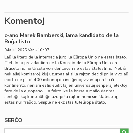
Komentoj
c-ano Marek Bamberski, iama kandidato de la
Ruĝa listo
04a Jul 2025 Ven - 10h07
Laŭ la litero de la internacia juro, la Eŭropa Unio ne estas ŝtato.
Tiel do la prezidantino de la Konsilio de la Eŭropa Unio en
Bruselo nome Ursula von der Leyen ne estas ŝtatestrino. Nek ŝi
nek aliaj komisaroj, kiuj uzurpas al si la rajton decidi pri la vivo aŭ
morto de pli ol 400 milionoj da indiĝenoj vivantaj en tiu ĉi
kontinento, neniam estis elektitaj en universalaj senperaj elektoj
fare de la eŭropanoj. La fakto, ke la brusela maﬁo deziras
senleĝe kaj kontraŭleĝe uzurpi la rajton nomi sin ŝtatestroj,
estas nur fraŭdo. Simple ne ekzistas tuteŭropa ŝtato.
SERĈO