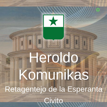
Skip
to
main
content
Heroldo
Komunikas
Retagentejo de la Esperanta
Civito