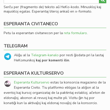
Serĉu per (fragmento de) teksto aŭ HeKo-kodo. Minuskloj kaj
majuskloj egalas. Esperantaj literoj ankaŭ en x-formato.
ESPERANTA CIVITANECO
Petu la esperantan civitanecon per la
reta formularo
.
TELEGRAM
Aliĝu al la
Telegram-kanalo
por resti ĝisdata pri la lastaj
HeKomunikoj
kaj por komenti ilin
.
ESPERANTA KULTURSERVO
Esperanta Kulturservo
estas la konsorcia magazeno de la
Esperanta Civito. Tiu platformo ebligas la aliĝon al la
eventoj kaj kursoj organizataj de la paktintaj establoj, aĉeton de
eldonaĵoj, abonon al revuoj kaj multe pli. Vizitu ĝin tuj por
konatiĝi kun la aktivaĵoj kaj eldonaj novaĵoj de la konsorcio.