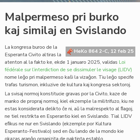
Malpermeso pri burko
kaj similaj en Svislando
La kongresa buroo de la
HeKo 864 2-C, 12 feb 25
Esperanta Civito altiras la
atenton al la fakto ke, ekde 1 januaro 2025, validas
Loi
fédérale sur l’interdiction de se dissimuler le visage (LIDV)
nome leĝo pri malpermeso kaŝi la vizaĝon. Tiu leĝo specife
trafas turismon, inkluzive de kultura kaj kongresa sektoroj.
La svisaj normoj konstitucie gravas por la Civito, kaze de
manko de propraj normoj, kiel ekzemple la militrifuzo, kiu ne
estas konsiderata delikto ĉe ni, aŭ la malrespekto al ﬂagoj,
ne tiel restrikta en Esperantio kiel en Svislando. Tial LIDV
eﬁkus ne nur en Svislando (ekzemple por Kultura
Esperanto-Festivalo) sed en ĉiu lando de la mondo kie
okazas aranĝo organizita de paktinta establo.