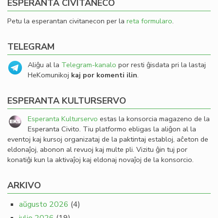
ESPERANTA CIVITANECO
Petu la esperantan civitanecon per la
reta formularo
.
TELEGRAM
Aliĝu al la
Telegram-kanalo
por resti ĝisdata pri la lastaj
HeKomunikoj
kaj por komenti ilin
.
ESPERANTA KULTURSERVO
Esperanta Kulturservo
estas la konsorcia magazeno de la
Esperanta Civito. Tiu platformo ebligas la aliĝon al la
eventoj kaj kursoj organizataj de la paktintaj establoj, aĉeton de
eldonaĵoj, abonon al revuoj kaj multe pli. Vizitu ĝin tuj por
konatiĝi kun la aktivaĵoj kaj eldonaj novaĵoj de la konsorcio.
ARKIVO
aŭgusto 2026
(4)