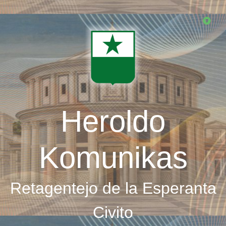
Skip
to
main
content
Heroldo
Komunikas
Retagentejo de la Esperanta
Civito