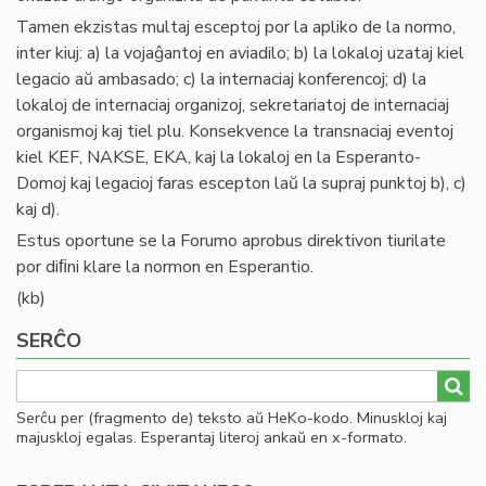
Tamen ekzistas multaj esceptoj por la apliko de la normo,
inter kiuj: a) la vojaĝantoj en aviadilo; b) la lokaloj uzataj kiel
legacio aŭ ambasado; c) la internaciaj konferencoj; d) la
lokaloj de internaciaj organizoj, sekretariatoj de internaciaj
organismoj kaj tiel plu. Konsekvence la transnaciaj eventoj
kiel KEF, NAKSE, EKA, kaj la lokaloj en la Esperanto-
Domoj kaj legacioj faras escepton laŭ la supraj punktoj b), c)
kaj d).
Estus oportune se la Forumo aprobus direktivon tiurilate
por diﬁni klare la normon en Esperantio.
(kb)
SERĈO
Serĉu per (fragmento de) teksto aŭ HeKo-kodo. Minuskloj kaj
majuskloj egalas. Esperantaj literoj ankaŭ en x-formato.