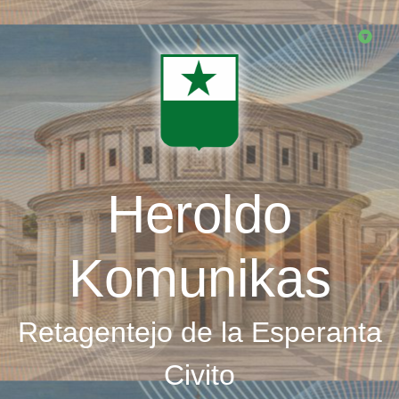
Skip
to
main
content
Heroldo
Komunikas
Retagentejo de la Esperanta
Civito