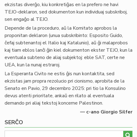
ekzistas diverĝo, kiu konkretiĝas en la prefero ne havi
TEJO-deklaron, sed dokumenton kun individuaj subskriboj,
sen engaĝo al TEJO.
Depende de la proceduro, aŭ la Komitato aprobos la
proponitan deklaron (unua subskribinto: Esposito Guido,
ĉefaj subtenantoj el Italio kaj Katalunio), aŭ ĝi malaprobos
kaj tiam eblos lanĉi ĝin kiel dokumenton ekster TEJO, kun la
eventuala subteno de aliaj subjektoj: eble SAT, certe ne
UEA, kun la nunaj estraroj.
La Esperanta Civito ne estis ĝis nun kontaktita, sed
ekzistas jam propra rezolucio pri cionismo, aprobita de la
Senato en Pavio, 29 decembro 2025: pri tio la Konsulino
devus atenti prioritate, ankaŭ en rilato al eventuala
demando pri aliaj tekstoj koncerne Palestinon.
— c-ano Giorgio Silfer
SERĈO