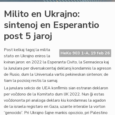
Milito en Ukrajno:
sintenoj en Esperantio
post 5 jaroj
Post kelkaj tagoj la milita
HeKo 903 1-A, 19 feb 26
stato en Ukrajno eniros la
kvinan jaron: en 2022 la Esperanta Civito, la Sennacieca kaj
la Junulara per diversakcentaj deklaroj kondamnis la agreson
de Rusio, dum la Universala vartis pekineskan sintenon; de
tiam la pozicioj restis la samaj.
La junulara sekcio de UEA konﬁrmis sian estraran deklaron
per voĉdono de la Komitato dum IJK 2022. Nun ĝi estas
voĉdononta pri analoga deklaro kiu kondamnas la agadon
de la israela registaro en Gaza, uzante interalie la vorton
“genocido”. Pri Ukrajno ŝajne mankis opozicio, pri Palestino