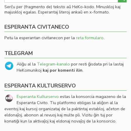
Serĉu per (fragmento de) teksto aŭ HeKo-kodo. Minuskloj kaj
majuskloj egalas. Esperantaj literoj ankaŭ en x-formato.
ESPERANTA CIVITANECO
Petu la esperantan civitanecon per la
reta formularo
.
TELEGRAM
Aliĝu al la
Telegram-kanalo
por resti ĝisdata pri la lastaj
HeKomunikoj
kaj por komenti ilin
.
ESPERANTA KULTURSERVO
Esperanta Kulturservo
estas la konsorcia magazeno de la
Esperanta Civito. Tiu platformo ebligas la aliĝon al la
eventoj kaj kursoj organizataj de la paktintaj establoj, aĉeton de
eldonaĵoj, abonon al revuoj kaj multe pli. Vizitu ĝin tuj por
konatiĝi kun la aktivaĵoj kaj eldonaj novaĵoj de la konsorcio.