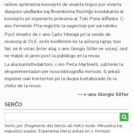
raŭme optimisma koncepto de vivanta lingvo por vivanta
diasporo unuﬂanke kaj ﬁnvenkisma frustriĝo kondukanta al
koncepto pri esperanto proksima al Toki Pona aliﬂanke. C-
ano Fernando Pita registris la sugestojn por sia rubriko.
Post rimarko de c-ano Carlo Minnaja pri la sendo de
recenzoj al OLE, estis konﬁrmite ke la aŭtoroj rajtas tion
fari, se ili volas (inter aliaj, c-ano Giorgio Silfer ne volas), sed
ne malpli ol jaron post la publikigo en la revuo.
La alia kunĉefredaktoro, c-ino Perla Martinelli, subtenis la
eksperimentadon per nova bibliograﬁa metodo; ŝi ankaŭ
esprimis sian kontenton pri la duopa kunlaborado ĉe la
stirilo de la revuo.
— c-ano Giorgio Silfer
SERĈO
Serĉu per (fragmento de) teksto aŭ HeKo-kodo. Minuskloj kaj
majuskloj egalas. Esperantaj literoj ankaŭ en x-formato.