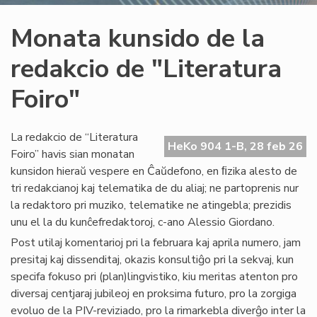
Monata kunsido de la
redakcio de "Literatura
Foiro"
La redakcio de “Literatura
HeKo 904 1-B, 28 feb 26
Foiro” havis sian monatan
kunsidon hieraŭ vespere en Ĉaŭdefono, en ﬁzika alesto de
tri redakcianoj kaj telematika de du aliaj; ne partoprenis nur
la redaktoro pri muziko, telematike ne atingebla; prezidis
unu el la du kunĉefredaktoroj, c-ano Alessio Giordano.
Post utilaj komentarioj pri la februara kaj aprila numero, jam
presitaj kaj dissenditaj, okazis konsultiĝo pri la sekvaj, kun
specifa fokuso pri (plan)lingvistiko, kiu meritas atenton pro
diversaj centjaraj jubileoj en proksima futuro, pro la zorgiga
evoluo de la PIV-reviziado, pro la rimarkebla diverĝo inter la