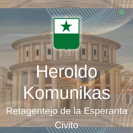
Skip
to
main
content
Heroldo
Komunikas
Retagentejo de la Esperanta
Civito