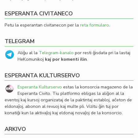
ESPERANTA CIVITANECO
Petu la esperantan civitanecon per la
reta formularo
.
TELEGRAM
Aliĝu al la
Telegram-kanalo
por resti ĝisdata pri la lastaj
HeKomunikoj
kaj por komenti ilin
.
ESPERANTA KULTURSERVO
Esperanta Kulturservo
estas la konsorcia magazeno de la
Esperanta Civito. Tiu platformo ebligas la aliĝon al la
eventoj kaj kursoj organizataj de la paktintaj establoj, aĉeton de
eldonaĵoj, abonon al revuoj kaj multe pli. Vizitu ĝin tuj por
konatiĝi kun la aktivaĵoj kaj eldonaj novaĵoj de la konsorcio.
ARKIVO