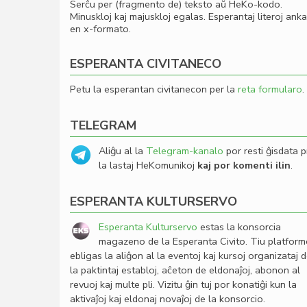
Serĉu per (fragmento de) teksto aŭ HeKo-kodo.
Minuskloj kaj majuskloj egalas. Esperantaj literoj ank
en x-formato.
ESPERANTA CIVITANECO
Petu la esperantan civitanecon per la
reta formularo
.
TELEGRAM
Aliĝu al la
Telegram-kanalo
por resti ĝisdata p
la lastaj HeKomunikoj
kaj por komenti ilin
.
ESPERANTA KULTURSERVO
Esperanta Kulturservo
estas la konsorcia
magazeno de la Esperanta Civito. Tiu platfor
ebligas la aliĝon al la eventoj kaj kursoj organizataj 
la paktintaj establoj, aĉeton de eldonaĵoj, abonon al
revuoj kaj multe pli. Vizitu ĝin tuj por konatiĝi kun la
aktivaĵoj kaj eldonaj novaĵoj de la konsorcio.