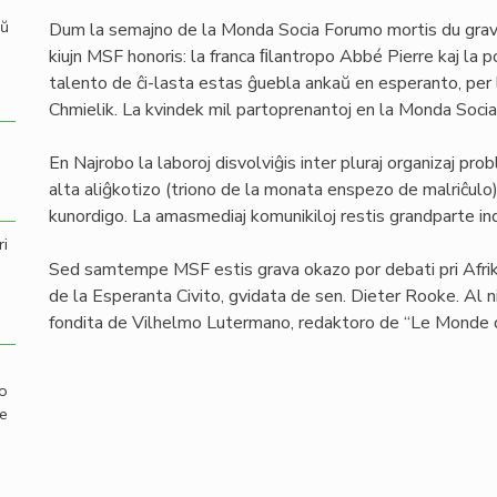
aŭ
Dum la semajno de la Monda Socia Forumo mortis du grava
kiujn MSF honoris: la franca ﬁlantropo Abbé Pierre kaj la p
talento de ĉi-lasta estas ĝuebla ankaŭ en esperanto, per
Chmielik. La kvindek mil partoprenantoj en la Monda Soc
En Najrobo la laboroj disvolviĝis inter pluraj organizaj pr
alta aliĝkotizo (triono de la monata enspezo de malriĉulo)
kunordigo. La amasmediaj komunikiloj restis grandparte ind
ri
Sed samtempe MSF estis grava okazo por debati pri Afriko
de la Esperanta Civito, gvidata de sen. Dieter Rooke. Al
fondita de Vilhelmo Lutermano, redaktoro de “Le Monde 
mo
de