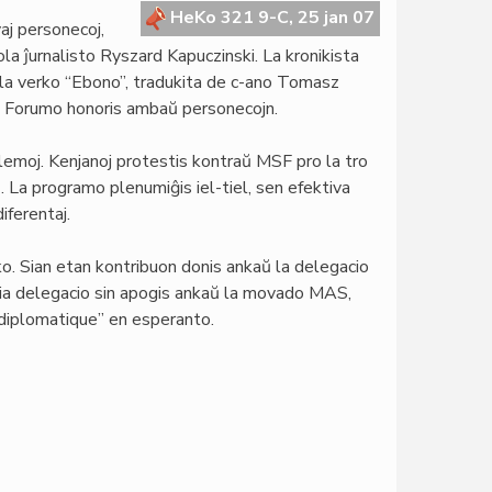
HeKo 321 9-C, 25 jan 07
j personecoj,
ola ĵurnalisto Ryszard Kapuczinski. La kronikista
 la verko “Ebono”, tradukita de c-ano Tomasz
ia Forumo honoris ambaŭ personecojn.
oblemoj. Kenjanoj protestis kontraŭ MSF pro la tro
. La programo plenumiĝis iel-tiel, sen efektiva
iferentaj.
. Sian etan kontribuon donis ankaŭ la delegacio
 nia delegacio sin apogis ankaŭ la movado MAS,
diplomatique” en esperanto.