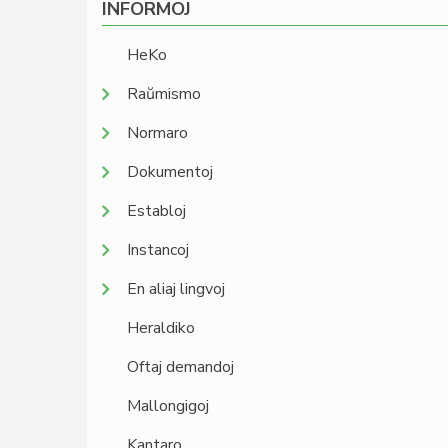
INFORMOJ
HeKo
Raŭmismo
Normaro
Dokumentoj
Establoj
Instancoj
En aliaj lingvoj
Heraldiko
Oftaj demandoj
Mallongigoj
Kantaro