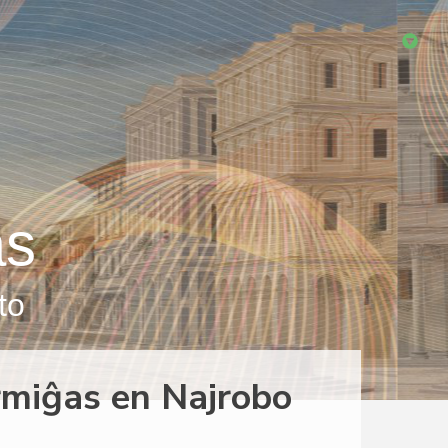
as
to
miĝas en Najrobo