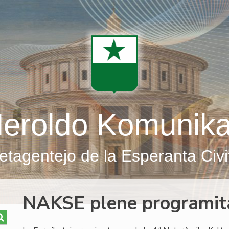
eroldo Komunik
etagentejo de la Esperanta Civi
NAKSE plene programita
a