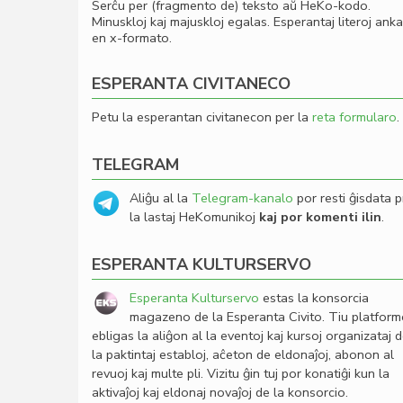
Serĉu per (fragmento de) teksto aŭ HeKo-kodo.
Minuskloj kaj majuskloj egalas. Esperantaj literoj ank
en x-formato.
ESPERANTA CIVITANECO
Petu la esperantan civitanecon per la
reta formularo
.
TELEGRAM
Aliĝu al la
Telegram-kanalo
por resti ĝisdata p
la lastaj HeKomunikoj
kaj por komenti ilin
.
ESPERANTA KULTURSERVO
Esperanta Kulturservo
estas la konsorcia
magazeno de la Esperanta Civito. Tiu platfor
ebligas la aliĝon al la eventoj kaj kursoj organizataj 
la paktintaj establoj, aĉeton de eldonaĵoj, abonon al
revuoj kaj multe pli. Vizitu ĝin tuj por konatiĝi kun la
aktivaĵoj kaj eldonaj novaĵoj de la konsorcio.