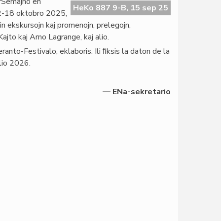
rSemajno en
HeKo 887 9-B, 15 sep 25
2-18 oktobro 2025,
vin ekskursojn kaj promenojn, prelegojn,
ajto kaj Arno Lagrange, kaj alio.
anto-Festivalo, eklaboris. Ili ﬁksis la daton de la
lio 2026.
— ENa-sekretario