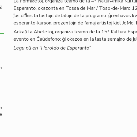
La Formiketoj, organiza teamo de la 4
NaturAmika Kultu
aŭ
Esperanto, okazonta en Tossa de Mar / Toso-de-Maro 1
ĵus diﬁnis la lastajn detalojn de la programo: ĝi enhavos k
esperanto-kurson, prezentojn de famaj artistoj kiel JoMo, K
a
Ankaŭ la Abeletoj, organiza teamo de la 15
Kultura Esper
evento en Ĉaŭdefono: ĝi okazos en la lasta semajno de ju
Legu pli en “Heroldo de Esperanto”
ri
mo
de