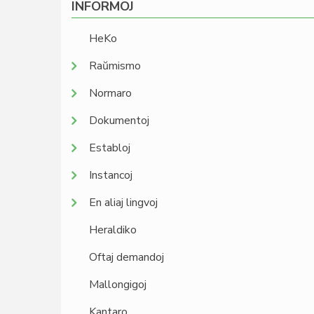
INFORMOJ
HeKo
Raŭmismo
Normaro
Dokumentoj
Establoj
Instancoj
En aliaj lingvoj
Heraldiko
Oftaj demandoj
Mallongigoj
Kantaro