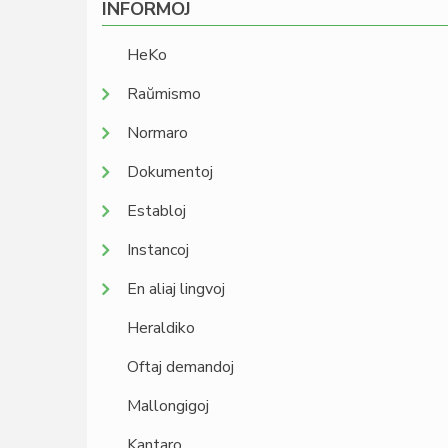
INFORMOJ
HeKo
Raŭmismo
Normaro
Dokumentoj
Establoj
Instancoj
En aliaj lingvoj
Heraldiko
Oftaj demandoj
Mallongigoj
Kantaro