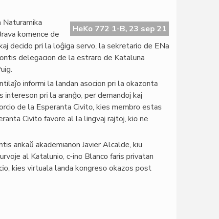
a Naturamika
HeKo 772 1-B, 23 sep 21
Brava komence de
j decido pri la loĝiga servo, la sekretario de ENa
kontis delegacion de la estraro de Kataluna
uig.
tilaĵo informi la landan asocion pri la okazonta
 intereson pri la aranĝo, per demandoj kaj
sorcio de la Esperanta Civito, kies membro estas
nta Civito favore al la lingvaj rajtoj, kio ne
tis ankaŭ akademianon Javier Alcalde, kiu
urvoje al Katalunio, c-ino Blanco faris privatan
io, kies virtuala landa kongreso okazos post