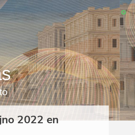
as
to
jno 2022 en