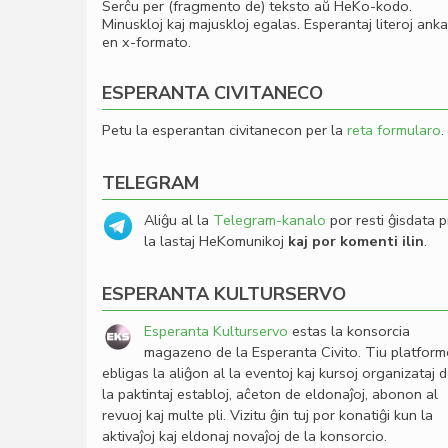
Serĉu per (fragmento de) teksto aŭ HeKo-kodo.
Minuskloj kaj majuskloj egalas. Esperantaj literoj ank
en x-formato.
ESPERANTA CIVITANECO
Petu la esperantan civitanecon per la
reta formularo
.
TELEGRAM
Aliĝu al la
Telegram-kanalo
por resti ĝisdata p
la lastaj HeKomunikoj
kaj por komenti ilin
.
ESPERANTA KULTURSERVO
Esperanta Kulturservo
estas la konsorcia
magazeno de la Esperanta Civito. Tiu platfor
ebligas la aliĝon al la eventoj kaj kursoj organizataj 
la paktintaj establoj, aĉeton de eldonaĵoj, abonon al
revuoj kaj multe pli. Vizitu ĝin tuj por konatiĝi kun la
aktivaĵoj kaj eldonaj novaĵoj de la konsorcio.