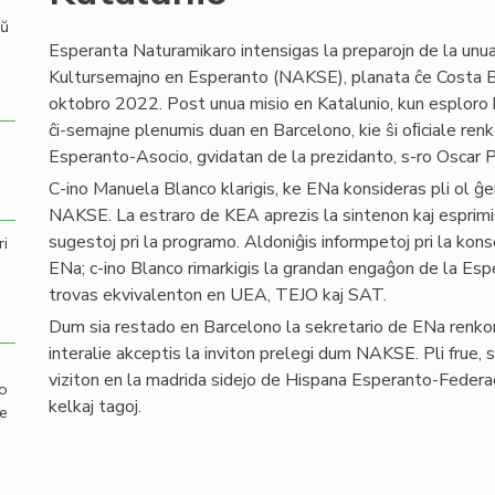
aŭ
Esperanta Naturamikaro intensigas la preparojn de la unu
Kultursemajno en Esperanto (NAKSE), planata ĉe Costa 
oktobro 2022. Post unua misio en Katalunio, kun esploro ka
ĉi-semajne plenumis duan en Barcelono, kie ŝi oﬁciale ren
Esperanto-Asocio, gvidatan de la prezidanto, s-ro Oscar P
C-ino Manuela Blanco klarigis, ke ENa konsideras pli ol ĝen
NAKSE. La estraro de KEA aprezis la sintenon kaj esprimis
sugestoj pri la programo. Aldoniĝis informpetoj pri la kon
ri
ENa; c-ino Blanco rimarkigis la grandan engaĝon de la Espera
trovas ekvivalenton en UEA, TEJO kaj SAT.
Dum sia restado en Barcelono la sekretario de ENa renkon
interalie akceptis la inviton prelegi dum NAKSE. Pli frue, s
viziton en la madrida sidejo de Hispana Esperanto-Federac
mo
kelkaj tagoj.
de