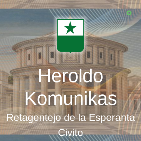
Skip
to
main
content
Heroldo
Komunikas
Retagentejo de la Esperanta
Civito