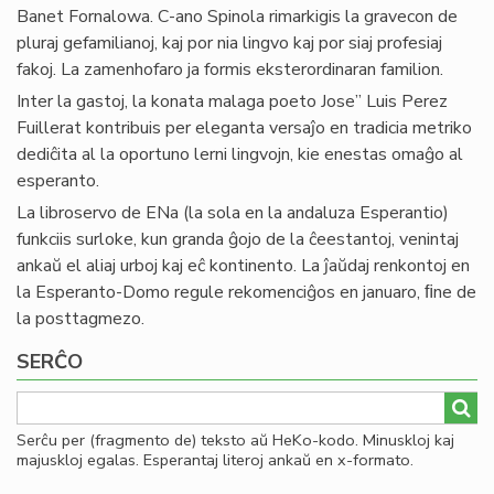
Banet Fornalowa. C-ano Spinola rimarkigis la gravecon de
pluraj gefamilianoj, kaj por nia lingvo kaj por siaj profesiaj
fakoj. La zamenhofaro ja formis eksterordinaran familion.
Inter la gastoj, la konata malaga poeto Jose” Luis Perez
Fuillerat kontribuis per eleganta versaĵo en tradicia metriko
dediĉita al la oportuno lerni lingvojn, kie enestas omaĝo al
esperanto.
La libroservo de ENa (la sola en la andaluza Esperantio)
funkciis surloke, kun granda ĝojo de la ĉeestantoj, venintaj
ankaŭ el aliaj urboj kaj eĉ kontinento. La ĵaŭdaj renkontoj en
la Esperanto-Domo regule rekomenciĝos en januaro, ﬁne de
la posttagmezo.
SERĈO
Serĉu per (fragmento de) teksto aŭ HeKo-kodo. Minuskloj kaj
majuskloj egalas. Esperantaj literoj ankaŭ en x-formato.