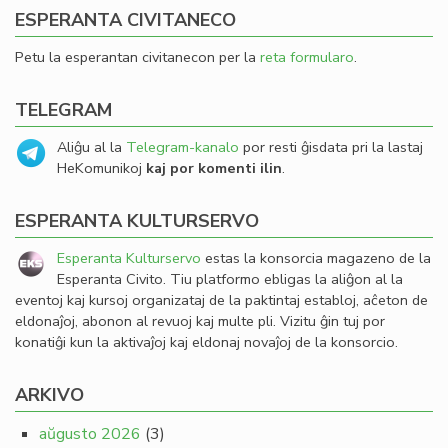
ESPERANTA CIVITANECO
Petu la esperantan civitanecon per la
reta formularo
.
TELEGRAM
Aliĝu al la
Telegram-kanalo
por resti ĝisdata pri la lastaj
HeKomunikoj
kaj por komenti ilin
.
ESPERANTA KULTURSERVO
Esperanta Kulturservo
estas la konsorcia magazeno de la
Esperanta Civito. Tiu platformo ebligas la aliĝon al la
eventoj kaj kursoj organizataj de la paktintaj establoj, aĉeton de
eldonaĵoj, abonon al revuoj kaj multe pli. Vizitu ĝin tuj por
konatiĝi kun la aktivaĵoj kaj eldonaj novaĵoj de la konsorcio.
ARKIVO
aŭgusto 2026
(3)