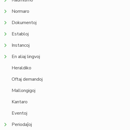
Raŭmismo
Normaro
Dokumentoj
Establoj
Instancoj
En aliaj lingvoj
Heraldiko
Oftaj demandoj
Mallongigoj
Kantaro
Eventoj
Periodaĵoj