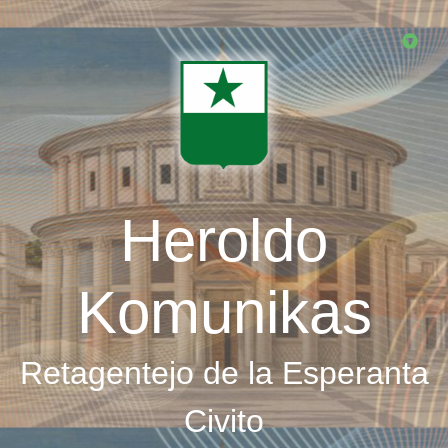
Skip
to
main
content
Heroldo
Komunikas
Retagentejo de la Esperanta
Civito