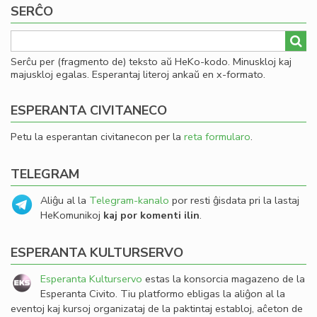
SERĈO
Serĉu per (fragmento de) teksto aŭ HeKo-kodo. Minuskloj kaj
majuskloj egalas. Esperantaj literoj ankaŭ en x-formato.
ESPERANTA CIVITANECO
Petu la esperantan civitanecon per la
reta formularo
.
TELEGRAM
Aliĝu al la
Telegram-kanalo
por resti ĝisdata pri la lastaj
HeKomunikoj
kaj por komenti ilin
.
ESPERANTA KULTURSERVO
Esperanta Kulturservo
estas la konsorcia magazeno de la
Esperanta Civito. Tiu platformo ebligas la aliĝon al la
eventoj kaj kursoj organizataj de la paktintaj establoj, aĉeton de