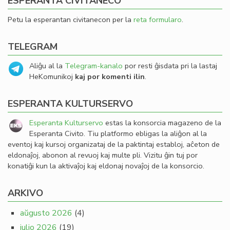
ESPERANTA CIVITANECO
Petu la esperantan civitanecon per la
reta formularo
.
TELEGRAM
Aliĝu al la
Telegram-kanalo
por resti ĝisdata pri la lastaj
HeKomunikoj
kaj por komenti ilin
.
ESPERANTA KULTURSERVO
Esperanta Kulturservo
estas la konsorcia magazeno de la
Esperanta Civito. Tiu platformo ebligas la aliĝon al la
eventoj kaj kursoj organizataj de la paktintaj establoj, aĉeton de
eldonaĵoj, abonon al revuoj kaj multe pli. Vizitu ĝin tuj por
konatiĝi kun la aktivaĵoj kaj eldonaj novaĵoj de la konsorcio.
ARKIVO
aŭgusto 2026
(4)
julio 2026
(19)