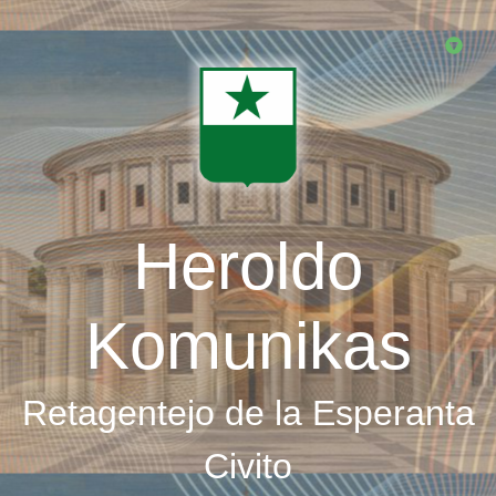
Skip
to
main
content
Heroldo
Komunikas
Retagentejo de la Esperanta
Civito