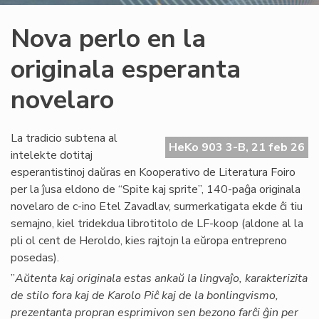
Nova perlo en la
originala esperanta
novelaro
La tradicio subtena al
HeKo 903 3-B, 21 feb 26
intelekte dotitaj
esperantistinoj daŭras en Kooperativo de Literatura Foiro
per la ĵusa eldono de “Spite kaj sprite”, 140-paĝa originala
novelaro de c-ino Etel Zavadlav, surmerkatigata ekde ĉi tiu
semajno, kiel tridekdua librotitolo de LF-koop (aldone al la
pli ol cent de Heroldo, kies rajtojn la eŭropa entrepreno
posedas).
”
Aŭtenta kaj originala estas ankaŭ la lingvaĵo, karakterizita
de stilo fora kaj de Karolo Piĉ kaj de la bonlingvismo,
prezentanta propran esprimivon sen bezono farĉi ĝin per