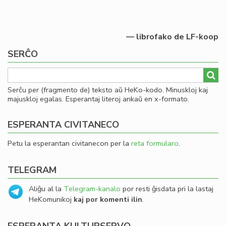
— librofako de LF-koop
SERĈO
Serĉu per (fragmento de) teksto aŭ HeKo-kodo. Minuskloj kaj
majuskloj egalas. Esperantaj literoj ankaŭ en x-formato.
ESPERANTA CIVITANECO
Petu la esperantan civitanecon per la
reta formularo
.
TELEGRAM
Aliĝu al la
Telegram-kanalo
por resti ĝisdata pri la lastaj
HeKomunikoj
kaj por komenti ilin
.