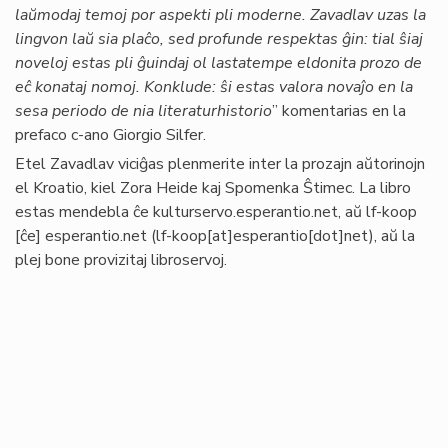
laŭmodaj temoj por aspekti pli moderne. Zavadlav uzas la
lingvon laŭ sia plaĉo, sed profunde respektas ĝin: tial ŝiaj
noveloj estas pli ĝuindaj ol lastatempe eldonita prozo de
eĉ konataj nomoj. Konklude: ŝi estas valora novaĵo en la
sesa periodo de nia literaturhistorio
” komentarias en la
prefaco c-ano Giorgio Silfer.
Etel Zavadlav viciĝas plenmerite inter la prozajn aŭtorinojn
el Kroatio, kiel Zora Heide kaj Spomenka Ŝtimec. La libro
estas mendebla ĉe kulturservo.esperantio.net, aŭ
lf-koop
[ĉe]
esperantio
.
net
(lf-koop[at]esperantio[dot]net)
, aŭ la
plej bone provizitaj libroservoj.