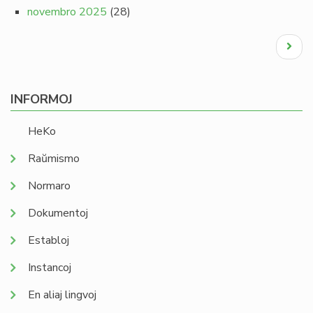
novembro 2025
(28)
Pagination
Next
page
INFORMOJ
HeKo
Raŭmismo
Normaro
Dokumentoj
Establoj
Instancoj
En aliaj lingvoj