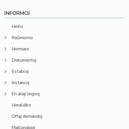
INFORMOJ
HeKo
Raŭmismo
Normaro
Dokumentoj
Establoj
Instancoj
En aliaj lingvoj
Heraldiko
Oftaj demandoj
Mallongigoj