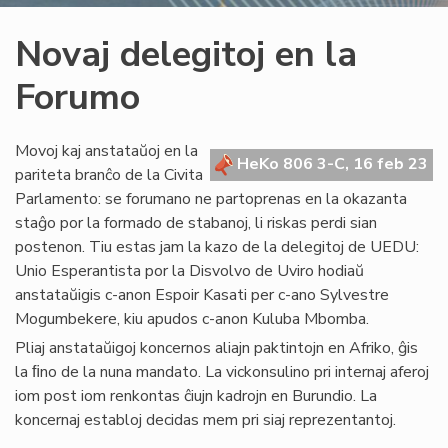
Novaj delegitoj en la
Forumo
Movoj kaj anstataŭoj en la
HeKo 806 3-C, 16 feb 23
pariteta branĉo de la Civita
Parlamento: se forumano ne partoprenas en la okazanta
staĝo por la formado de stabanoj, li riskas perdi sian
postenon. Tiu estas jam la kazo de la delegitoj de UEDU:
Unio Esperantista por la Disvolvo de Uviro hodiaŭ
anstataŭigis c-anon Espoir Kasati per c-ano Sylvestre
Mogumbekere, kiu apudos c-anon Kuluba Mbomba.
Pliaj anstataŭigoj koncernos aliajn paktintojn en Afriko, ĝis
la ﬁno de la nuna mandato. La vickonsulino pri internaj aferoj
iom post iom renkontas ĉiujn kadrojn en Burundio. La
koncernaj establoj decidas mem pri siaj reprezentantoj.