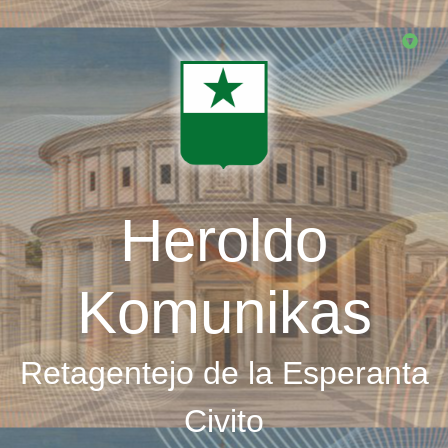
Skip
to
main
content
Heroldo
Komunikas
Retagentejo de la Esperanta
Civito