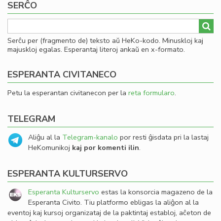
SERĈO
Serĉu per (fragmento de) teksto aŭ HeKo-kodo. Minuskloj kaj
majuskloj egalas. Esperantaj literoj ankaŭ en x-formato.
ESPERANTA CIVITANECO
Petu la esperantan civitanecon per la
reta formularo
.
TELEGRAM
Aliĝu al la
Telegram-kanalo
por resti ĝisdata pri la lastaj
HeKomunikoj
kaj por komenti ilin
.
ESPERANTA KULTURSERVO
Esperanta Kulturservo
estas la konsorcia magazeno de la
Esperanta Civito. Tiu platformo ebligas la aliĝon al la
eventoj kaj kursoj organizataj de la paktintaj establoj, aĉeton de