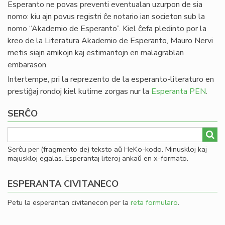
Esperanto ne povas preventi eventualan uzurpon de sia
nomo: kiu ajn povus registri ĉe notario ian societon sub la
nomo “Akademio de Esperanto”. Kiel ĉefa pledinto por la
kreo de la Literatura Akademio de Esperanto, Mauro Nervi
metis siajn amikojn kaj estimantojn en malagrablan
embarason.
Intertempe, pri la reprezento de la esperanto-literaturo en
prestiĝaj rondoj kiel kutime zorgas nur la
Esperanta PEN
.
SERĈO
Serĉu per (fragmento de) teksto aŭ HeKo-kodo. Minuskloj kaj
majuskloj egalas. Esperantaj literoj ankaŭ en x-formato.
ESPERANTA CIVITANECO
Petu la esperantan civitanecon per la
reta formularo
.