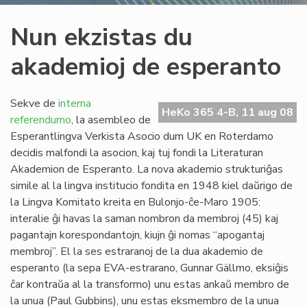
Nun ekzistas du
akademioj de esperanto
Sekve de
interna
HeKo 365 4-B, 11 aug 08
referendumo
, la asembleo de
Esperantlingva Verkista Asocio dum UK en Roterdamo
decidis malfondi la asocion, kaj tuj fondi la Literaturan
Akademion de Esperanto. La nova akademio strukturiĝas
simile al la lingva institucio fondita en 1948 kiel daŭrigo de
la Lingva Komitato kreita en Bulonjo-ĉe-Maro 1905:
interalie ĝi havas la saman nombron da membroj (45) kaj
pagantajn korespondantojn, kiujn ĝi nomas “apogantaj
membroj”. El la ses estraranoj de la dua akademio de
esperanto (la sepa EVA-estrarano, Gunnar Gällmo, eksiĝis
ĉar kontraŭa al la transformo) unu estas ankaŭ membro de
la unua (Paul Gubbins), unu estas eksmembro de la unua