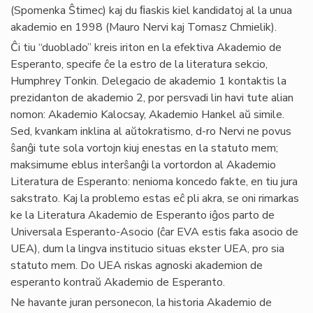
(Spomenka Ŝtimec) kaj du ﬁaskis kiel kandidatoj al la unua
akademio en 1998 (Mauro Nervi kaj Tomasz Chmielik).
Ĉi tiu “duoblado” kreis iriton en la efektiva Akademio de
Esperanto, specife ĉe la estro de la literatura sekcio,
Humphrey Tonkin. Delegacio de akademio 1 kontaktis la
prezidanton de akademio 2, por persvadi lin havi tute alian
nomon: Akademio Kalocsay, Akademio Hankel aŭ simile.
Sed, kvankam inklina al aŭtokratismo, d-ro Nervi ne povus
ŝanĝi tute sola vortojn kiuj enestas en la statuto mem;
maksimume eblus interŝanĝi la vortordon al Akademio
Literatura de Esperanto: nenioma koncedo fakte, en tiu jura
sakstrato. Kaj la problemo estas eĉ pli akra, se oni rimarkas
ke la Literatura Akademio de Esperanto iĝos parto de
Universala Esperanto-Asocio (ĉar EVA estis faka asocio de
UEA), dum la lingva institucio situas ekster UEA, pro sia
statuto mem. Do UEA riskas agnoski akademion de
esperanto kontraŭ Akademio de Esperanto.
Ne havante juran personecon, la historia Akademio de