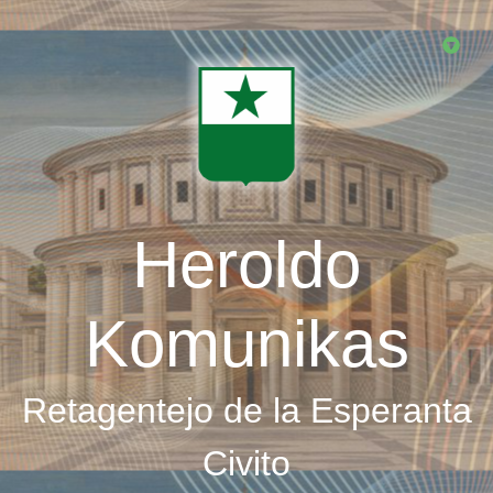
Skip
to
main
content
Heroldo
Komunikas
Retagentejo de la Esperanta
Civito