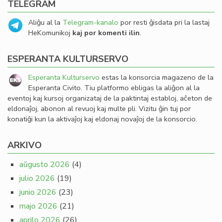
TELEGRAM
Aliĝu al la
Telegram-kanalo
por resti ĝisdata pri la lastaj
HeKomunikoj
kaj por komenti ilin
.
ESPERANTA KULTURSERVO
Esperanta Kulturservo
estas la konsorcia magazeno de la
Esperanta Civito. Tiu platformo ebligas la aliĝon al la
eventoj kaj kursoj organizataj de la paktintaj establoj, aĉeton de
eldonaĵoj, abonon al revuoj kaj multe pli. Vizitu ĝin tuj por
konatiĝi kun la aktivaĵoj kaj eldonaj novaĵoj de la konsorcio.
ARKIVO
aŭgusto 2026
(4)
julio 2026
(19)
junio 2026
(23)
majo 2026
(21)
aprilo 2026
(26)