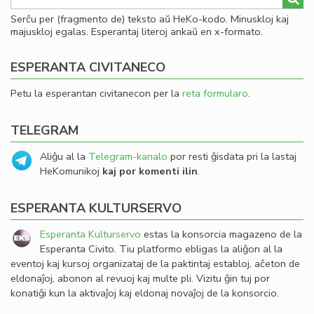
Serĉu per (fragmento de) teksto aŭ HeKo-kodo. Minuskloj kaj
majuskloj egalas. Esperantaj literoj ankaŭ en x-formato.
ESPERANTA CIVITANECO
Petu la esperantan civitanecon per la
reta formularo
.
TELEGRAM
Aliĝu al la
Telegram-kanalo
por resti ĝisdata pri la lastaj
HeKomunikoj
kaj por komenti ilin
.
ESPERANTA KULTURSERVO
Esperanta Kulturservo
estas la konsorcia magazeno de la
Esperanta Civito. Tiu platformo ebligas la aliĝon al la
eventoj kaj kursoj organizataj de la paktintaj establoj, aĉeton de
eldonaĵoj, abonon al revuoj kaj multe pli. Vizitu ĝin tuj por
konatiĝi kun la aktivaĵoj kaj eldonaj novaĵoj de la konsorcio.