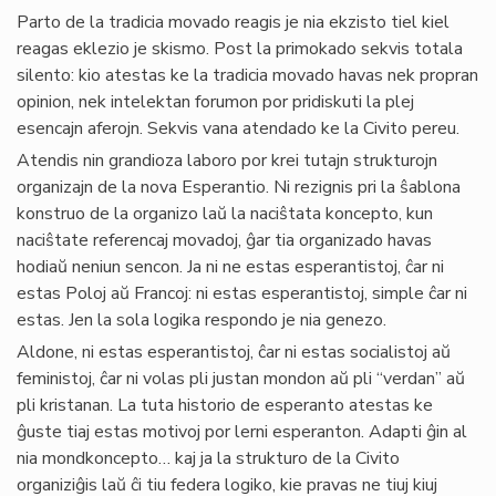
Parto de la tradicia movado reagis je nia ekzisto tiel kiel
reagas eklezio je skismo. Post la primokado sekvis totala
silento: kio atestas ke la tradicia movado havas nek propran
opinion, nek intelektan forumon por pridiskuti la plej
esencajn aferojn. Sekvis vana atendado ke la Civito pereu.
Atendis nin grandioza laboro por krei tutajn strukturojn
organizajn de la nova Esperantio. Ni rezignis pri la ŝablona
konstruo de la organizo laŭ la naciŝtata koncepto, kun
naciŝtate referencaj movadoj, ĝar tia organizado havas
hodiaŭ neniun sencon. Ja ni ne estas esperantistoj, ĉar ni
estas Poloj aŭ Francoj: ni estas esperantistoj, simple ĉar ni
estas. Jen la sola logika respondo je nia genezo.
Aldone, ni estas esperantistoj, ĉar ni estas socialistoj aŭ
feministoj, ĉar ni volas pli justan mondon aŭ pli “verdan” aŭ
pli kristanan. La tuta historio de esperanto atestas ke
ĝuste tiaj estas motivoj por lerni esperanton. Adapti ĝin al
nia mondkoncepto… kaj ja la strukturo de la Civito
organiziĝis laŭ ĉi tiu federa logiko, kie pravas ne tiuj kiuj