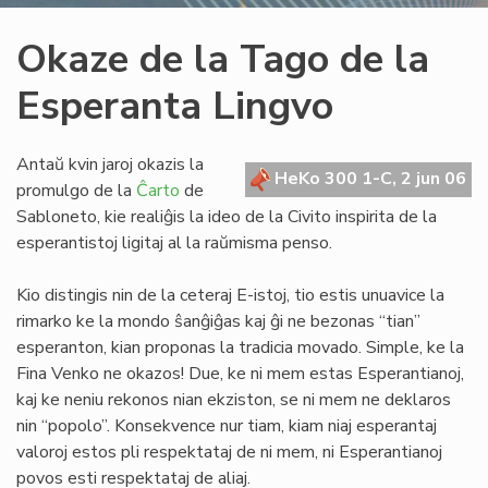
Okaze de la Tago de la
Esperanta Lingvo
Antaŭ kvin jaroj okazis la
HeKo 300 1-C, 2 jun 06
promulgo de la
Ĉarto
de
Sabloneto, kie realiĝis la ideo de la Civito inspirita de la
esperantistoj ligitaj al la raŭmisma penso.
Kio distingis nin de la ceteraj E-istoj, tio estis unuavice la
rimarko ke la mondo ŝanĝiĝas kaj ĝi ne bezonas “tian”
esperanton, kian proponas la tradicia movado. Simple, ke la
Fina Venko ne okazos! Due, ke ni mem estas Esperantianoj,
kaj ke neniu rekonos nian ekziston, se ni mem ne deklaros
nin “popolo”. Konsekvence nur tiam, kiam niaj esperantaj
valoroj estos pli respektataj de ni mem, ni Esperantianoj
povos esti respektataj de aliaj.