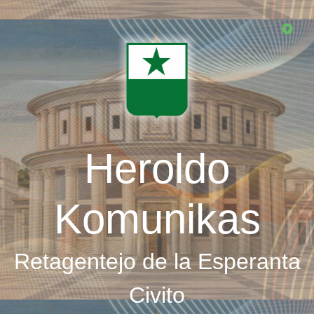
Skip
to
main
content
Heroldo
Komunikas
Retagentejo de la Esperanta
Civito