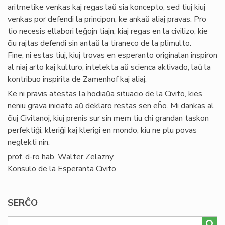
aritmetike venkas kaj regas laŭ sia koncepto, sed tiuj kiuj
venkas por defendi la principon, ke ankaŭ aliaj pravas. Pro
tio necesis ellabori leĝojn tiajn, kiaj regas en la civilizo, kie
ĉiu rajtas defendi sin antaŭ la tiraneco de la plimulto.
Fine, ni estas tiuj, kiuj trovas en esperanto originalan inspiron
al niaj arto kaj kulturo, intelekta aŭ scienca aktivado, laŭ la
kontribuo inspirita de Zamenhof kaj aliaj.
Ke ni pravis atestas la hodiaŭa situacio de la Civito, kies
neniu grava iniciato aŭ deklaro restas sen eĥo. Mi dankas al
ĉiuj Civitanoj, kiuj prenis sur sin mem tiu chi grandan taskon
perfektiĝi, kleriĝi kaj klerigi en mondo, kiu ne plu povas
neglekti nin.
prof. d-ro hab. Walter Zelazny,
Konsulo de la Esperanta Civito
SERĈO