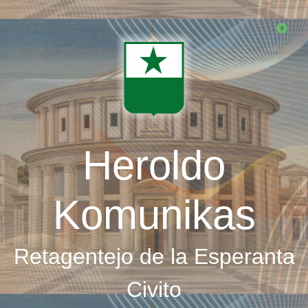
Skip
to
main
content
Heroldo
Komunikas
Retagentejo de la Esperanta
Civito