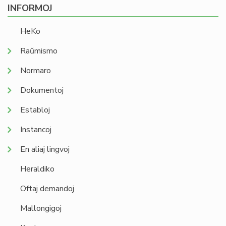
INFORMOJ
HeKo
Raŭmismo
Normaro
Dokumentoj
Establoj
Instancoj
En aliaj lingvoj
Heraldiko
Oftaj demandoj
Mallongigoj