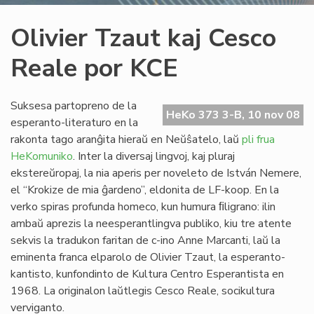
Olivier Tzaut kaj Cesco
Reale por KCE
Suksesa partopreno de la
HeKo 373 3-B, 10 nov 08
esperanto-literaturo en la
rakonta tago aranĝita hieraŭ en Neŭŝatelo, laŭ
pli frua
HeKomuniko
. Inter la diversaj lingvoj, kaj pluraj
ekstereŭropaj, la nia aperis per noveleto de István Nemere,
el “Krokize de mia ĝardeno”, eldonita de LF-koop. En la
verko spiras profunda homeco, kun humura ﬁligrano: ilin
ambaŭ aprezis la neesperantlingva publiko, kiu tre atente
sekvis la tradukon faritan de c-ino Anne Marcanti, laŭ la
eminenta franca elparolo de Olivier Tzaut, la esperanto-
kantisto, kunfondinto de Kultura Centro Esperantista en
1968. La originalon laŭtlegis Cesco Reale, socikultura
verviganto.