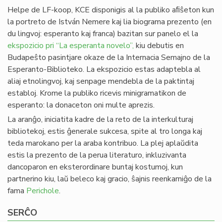
Helpe de LF-koop, KCE disponigis al la publiko aﬁŝeton kun
la portreto de István Nemere kaj lia biograma prezento (en
du lingvoj: esperanto kaj franca) bazitan sur panelo el la
ekspozicio pri “La esperanta novelo”,
kiu debutis en
Budapeŝto pasintjare okaze de la Internacia Semajno de la
Esperanto-Biblioteko. La ekspozicio estas adaptebla al
aliaj etnolingvoj, kaj senpage mendebla de la paktintaj
establoj. Krome la publiko ricevis minigramatikon de
esperanto: la donaceton oni multe aprezis.
La aranĝo, iniciatita kadre de la reto de la interkulturaj
bibliotekoj, estis ĝenerale sukcesa, spite al tro longa kaj
teda marokano per la araba kontribuo. La plej aplaŭdita
estis la prezento de la perua literaturo, inkluzivanta
dancoparon en eksterordinare buntaj kostumoj, kun
partnerino kiu, laŭ beleco kaj gracio, ŝajnis reenkarniĝo de la
fama
Perichole
.
SERĈO