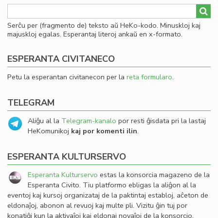
Serĉu per (fragmento de) teksto aŭ HeKo-kodo. Minuskloj kaj
majuskloj egalas. Esperantaj literoj ankaŭ en x-formato.
ESPERANTA CIVITANECO
Petu la esperantan civitanecon per la
reta formularo
.
TELEGRAM
Aliĝu al la
Telegram-kanalo
por resti ĝisdata pri la lastaj
HeKomunikoj
kaj por komenti ilin
.
ESPERANTA KULTURSERVO
Esperanta Kulturservo
estas la konsorcia magazeno de la
Esperanta Civito. Tiu platformo ebligas la aliĝon al la
eventoj kaj kursoj organizataj de la paktintaj establoj, aĉeton de
eldonaĵoj, abonon al revuoj kaj multe pli. Vizitu ĝin tuj por
konatiĝi kun la aktivaĵoj kaj eldonaj novaĵoj de la konsorcio.