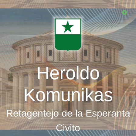
Skip
to
main
content
Heroldo
Komunikas
Retagentejo de la Esperanta
Civito