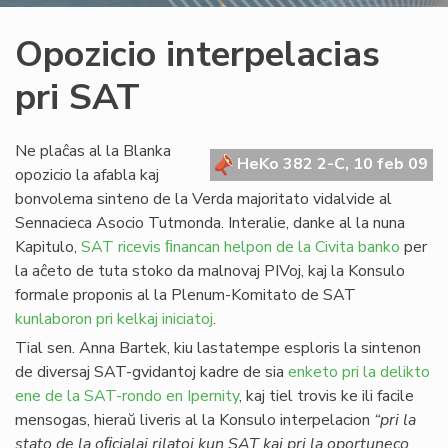
Opozicio interpelacias
pri SAT
Ne plaĉas al la Blanka
HeKo 382 2-C, 10 feb 09
opozicio la afabla kaj
bonvolema sinteno de la Verda majoritato vidalvide al
Sennacieca Asocio Tutmonda. Interalie, danke al la nuna
Kapitulo,
SAT ricevis ﬁnancan helpon de la Civita banko
per
la aĉeto de tuta stoko da malnovaj PIVoj, kaj la Konsulo
formale proponis al la Plenum-Komitato de SAT
kunlaboron pri kelkaj iniciatoj
.
Tial sen. Anna Bartek, kiu lastatempe esploris la sintenon
de diversaj SAT-gvidantoj kadre de sia
enketo pri la delikto
ene de la SAT-rondo en Ipernity
, kaj tiel trovis ke ili facile
mensogas, hieraŭ liveris al la Konsulo interpelacion
“pri la
stato de la oﬁcialaj rilatoj kun SAT kaj pri la oportuneco