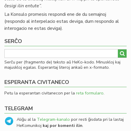
ĉesigi ilin entute”.
La Konsulo promesis respondi ene de du semajnoj
(respondo al interpelacio estas deviga, dum respondo al
interogacio ne estas deviga).
SERĈO
Serĉu per (fragmento de) teksto aŭ HeKo-kodo. Minuskloj kaj
majuskloj egalas. Esperantaj literoj ankaŭ en x-formato.
ESPERANTA CIVITANECO
Petu la esperantan civitanecon per la
reta formularo
.
TELEGRAM
Aliĝu al la
Telegram-kanalo
por resti ĝisdata pri la lastaj
HeKomunikoj
kaj por komenti ilin
.