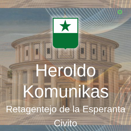
Skip
to
main
content
Heroldo
Komunikas
Retagentejo de la Esperanta
Civito