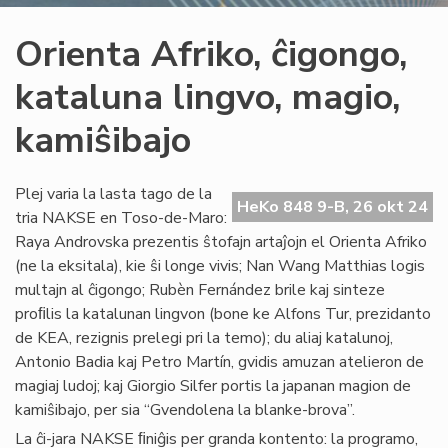
Orienta Afriko, ĉigongo,
kataluna lingvo, magio,
kamiŝibajo
Plej varia la lasta tago de la
HeKo 848 9-B, 26 okt 24
tria NAKSE en Toso-de-Maro:
Raya Androvska prezentis ŝtofajn artaĵojn el Orienta Afriko
(ne la eksitala), kie ŝi longe vivis; Nan Wang Matthias logis
multajn al ĉigongo; Rubèn Fernández brile kaj sinteze
proﬁlis la katalunan lingvon (bone ke Alfons Tur, prezidanto
de KEA, rezignis prelegi pri la temo); du aliaj katalunoj,
Antonio Badia kaj Petro Martín, gvidis amuzan atelieron de
magiaj ludoj; kaj Giorgio Silfer portis la japanan magion de
kamiŝibajo, per sia “Gvendolena la blanke-brova”.
La ĉi-jara NAKSE ﬁniĝis per granda kontento: la programo,