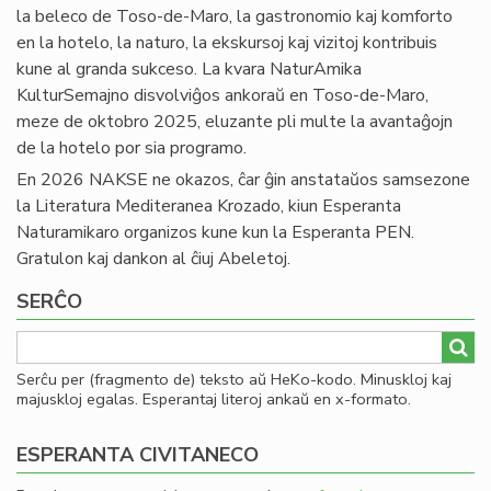
la beleco de Toso-de-Maro, la gastronomio kaj komforto
en la hotelo, la naturo, la ekskursoj kaj vizitoj kontribuis
kune al granda sukceso. La kvara NaturAmika
KulturSemajno disvolviĝos ankoraŭ en Toso-de-Maro,
meze de oktobro 2025, eluzante pli multe la avantaĝojn
de la hotelo por sia programo.
En 2026 NAKSE ne okazos, ĉar ĝin anstataŭos samsezone
la Literatura Mediteranea Krozado, kiun Esperanta
Naturamikaro organizos kune kun la Esperanta PEN.
Gratulon kaj dankon al ĉiuj Abeletoj.
SERĈO
Serĉu per (fragmento de) teksto aŭ HeKo-kodo. Minuskloj kaj
majuskloj egalas. Esperantaj literoj ankaŭ en x-formato.
ESPERANTA CIVITANECO