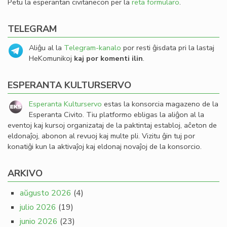
Petu la esperantan civitanecon per la
reta formularo
.
TELEGRAM
Aliĝu al la
Telegram-kanalo
por resti ĝisdata pri la lastaj
HeKomunikoj
kaj por komenti ilin
.
ESPERANTA KULTURSERVO
Esperanta Kulturservo
estas la konsorcia magazeno de la
Esperanta Civito. Tiu platformo ebligas la aliĝon al la
eventoj kaj kursoj organizataj de la paktintaj establoj, aĉeton de
eldonaĵoj, abonon al revuoj kaj multe pli. Vizitu ĝin tuj por
konatiĝi kun la aktivaĵoj kaj eldonaj novaĵoj de la konsorcio.
ARKIVO
aŭgusto 2026
(4)
julio 2026
(19)
junio 2026
(23)