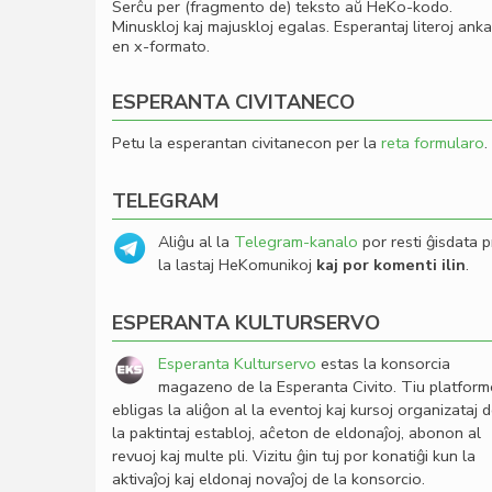
Serĉu per (fragmento de) teksto aŭ HeKo-kodo.
Minuskloj kaj majuskloj egalas. Esperantaj literoj ank
en x-formato.
ESPERANTA CIVITANECO
Petu la esperantan civitanecon per la
reta formularo
.
TELEGRAM
Aliĝu al la
Telegram-kanalo
por resti ĝisdata p
la lastaj HeKomunikoj
kaj por komenti ilin
.
ESPERANTA KULTURSERVO
Esperanta Kulturservo
estas la konsorcia
magazeno de la Esperanta Civito. Tiu platfor
ebligas la aliĝon al la eventoj kaj kursoj organizataj 
la paktintaj establoj, aĉeton de eldonaĵoj, abonon al
revuoj kaj multe pli. Vizitu ĝin tuj por konatiĝi kun la
aktivaĵoj kaj eldonaj novaĵoj de la konsorcio.