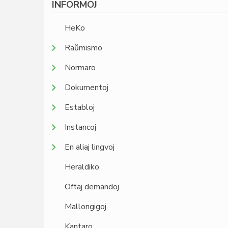
INFORMOJ
HeKo
Raŭmismo
Normaro
Dokumentoj
Establoj
Instancoj
En aliaj lingvoj
Heraldiko
Oftaj demandoj
Mallongigoj
Kantaro