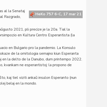
s al la Senataj
HeKo 757 6-C, 17 mar 21
 al Razgrado,
aŭgusto 2021, pli precize je la 20a. Tial la
orsimpozio en Kultura Centro Esperantista (la
uacio en Bulgario pro la pandemio. La Konsulo
 okaze de la ornitologia semajno kiun Esperanta
oj en la delto de la Danubo, dum printempo 2022.
o, kvankam ne esperantistoj: la propono de
o, kaj tiel viziti ankaŭ insulon Esperanto (nun
 plej belaj en la mondo.