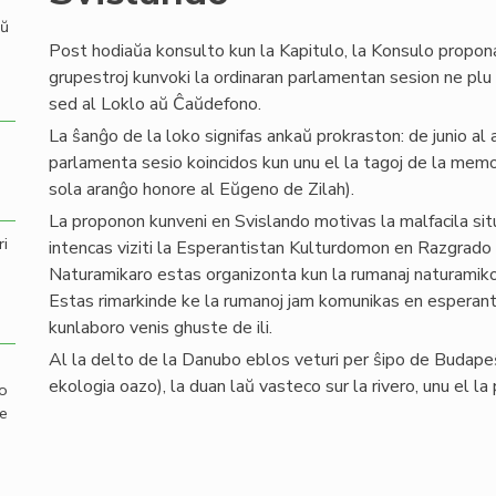
aŭ
Post hodiaŭa konsulto kun la Kapitulo, la Konsulo propona
grupestroj kunvoki la ordinaran parlamentan sesion ne plu
sed al Loklo aŭ Ĉaŭdefono.
La ŝanĝo de la loko signifas ankaŭ prokraston: de junio al 
parlamenta sesio koincidos kun unu el la tagoj de la mem
sola aranĝo honore al Eŭgeno de Zilah).
La proponon kunveni en Svislando motivas la malfacila sit
ri
intencas viziti la Esperantistan Kulturdomon en Razgrado
Naturamikaro estas organizonta kun la rumanaj naturamik
Estas rimarkinde ke la rumanoj jam komunikas en esperant
kunlaboro venis ghuste de ili.
Al la delto de la Danubo eblos veturi per ŝipo de Budapeŝt
ekologia oazo), la duan laŭ vasteco sur la rivero, unu el la
mo
de