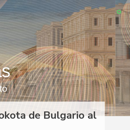
as
to
okota de Bulgario al