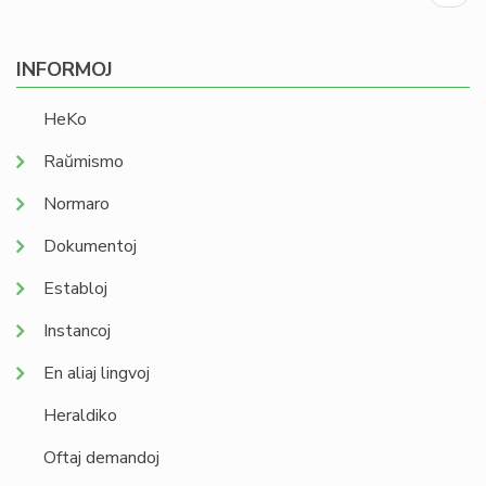
page
INFORMOJ
HeKo
Raŭmismo
Normaro
Dokumentoj
Establoj
Instancoj
En aliaj lingvoj
Heraldiko
Oftaj demandoj