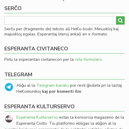
SERĈO
Serĉu per (fragmento de) teksto aŭ HeKo-kodo. Minuskloj kaj
majuskloj egalas. Esperantaj literoj ankaŭ en x-formato.
ESPERANTA CIVITANECO
Petu la esperantan civitanecon per la
reta formularo
.
TELEGRAM
Aliĝu al la
Telegram-kanalo
por resti ĝisdata pri la lastaj
HeKomunikoj
kaj por komenti ilin
.
ESPERANTA KULTURSERVO
Esperanta Kulturservo
estas la konsorcia magazeno de la
Esperanta Civito. Tiu platformo ebligas la aliĝon al la