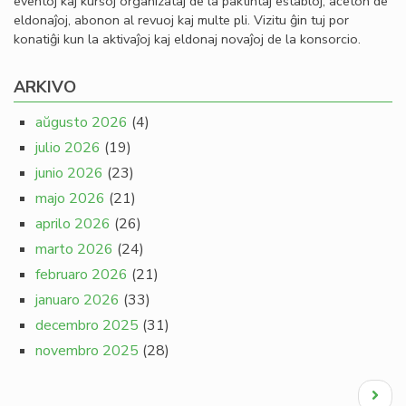
eventoj kaj kursoj organizataj de la paktintaj establoj, aĉeton de
eldonaĵoj, abonon al revuoj kaj multe pli. Vizitu ĝin tuj por
konatiĝi kun la aktivaĵoj kaj eldonaj novaĵoj de la konsorcio.
ARKIVO
aŭgusto 2026
(4)
julio 2026
(19)
junio 2026
(23)
majo 2026
(21)
aprilo 2026
(26)
marto 2026
(24)
februaro 2026
(21)
januaro 2026
(33)
decembro 2025
(31)
novembro 2025
(28)
Pagination
Next