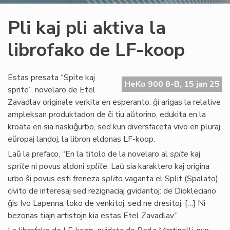
Pli kaj pli aktiva la
librofako de LF-koop
Estas presata “Spite kaj
HeKo 900 8-B, 15 jan 25
sprite”, novelaro de Etel
Zavadlav originale verkita en esperanto: ĝi arigas la relative
ampleksan produktadon de ĉi tiu aŭtorino, edukita en la
kroata en sia naskiĝurbo, sed kun diversfaceta vivo en pluraj
eŭropaj landoj; la libron eldonas LF-koop.
Laŭ la prefaco, “En la titolo de la novelaro al
spite
kaj
sprite
ni povus aldoni
splite
. Laŭ sia karaktero kaj origina
urbo ŝi povus esti freneza
splito
vaganta el Split (Spalato),
civito de interesaj sed rezignaciaj gvidantoj: de Diokleciano
ĝis Ivo Lapenna; loko de venkitoj, sed ne dresitoj. […] Ni
bezonas tiajn artistojn kia estas Etel Zavadlav.”