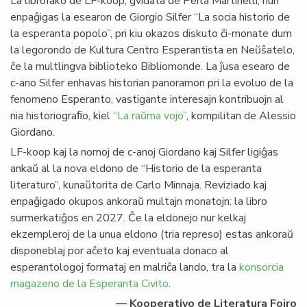
La librofako de LF-koop, gvidata de Perla Martinelli, nun
enpaĝigas la esearon de Giorgio Silfer “La socia historio de
la esperanta popolo”, pri kiu okazos diskuto ĉi-monate dum
la legorondo de Kultura Centro Esperantista en Neŭŝatelo,
ĉe la multlingva biblioteko Bibliomonde. La ĵusa esearo de
c-ano Silfer enhavas historian panoramon pri la evoluo de la
fenomeno Esperanto, vastigante interesajn kontribuojn al
nia historiograﬁo, kiel
“La raŭma vojo”
, kompilitan de Alessio
Giordano.
LF-koop kaj la nomoj de c-anoj Giordano kaj Silfer ligiĝas
ankaŭ al la nova eldono de “Historio de la esperanta
literaturo”, kunaŭtorita de Carlo Minnaja. Reviziado kaj
enpaĝigado okupos ankoraŭ multajn monatojn: la libro
surmerkatiĝos en 2027. Ĉe la eldonejo nur kelkaj
ekzempleroj de la unua eldono (tria represo) estas ankoraŭ
disponeblaj por aĉeto kaj eventuala donaco al
esperantologoj formataj en malriĉa lando, tra la
konsorcia
magazeno de la Esperanta Civito
.
— Kooperativo de Literatura Foiro