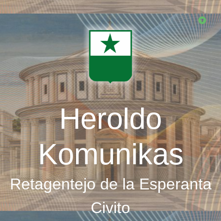
Skip
to
main
content
Heroldo
Komunikas
Retagentejo de la Esperanta
Civito