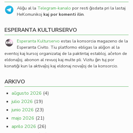
Aliĝu al la
Telegram-kanalo
por resti ĝisdata pri la lastaj
HeKomunikoj
kaj por komenti ilin
.
ESPERANTA KULTURSERVO
Esperanta Kulturservo
estas la konsorcia magazeno de la
Esperanta Civito. Tiu platformo ebligas la aliĝon al la
eventoj kaj kursoj organizataj de la paktintaj establoj, aĉeton de
eldonaĵoj, abonon al revuoj kaj multe pli. Vizitu ĝin tuj por
konatiĝi kun la aktivaĵoj kaj eldonaj novaĵoj de la konsorcio.
ARKIVO
aŭgusto 2026
(4)
julio 2026
(19)
junio 2026
(23)
majo 2026
(21)
aprilo 2026
(26)