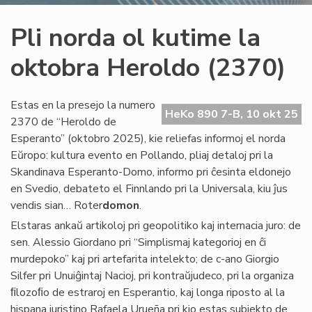
Pli norda ol kutime la
oktobra Heroldo (2370)
Estas en la presejo la numero
HeKo 890 7-B, 10 okt 25
2370 de “Heroldo de
Esperanto” (oktobro 2025), kie reliefas informoj el norda
Eŭropo: kultura evento en Pollando, pliaj detaloj pri la
Skandinava Esperanto-Domo, informo pri ĉesinta eldonejo
en Svedio, debateto el Finnlando pri la Universala, kiu ĵus
vendis sian… Roter
domon
.
Elstaras ankaŭ artikoloj pri geopolitiko kaj internacia juro: de
sen. Alessio Giordano pri “Simplismaj kategorioj en ĉi
murdepoko” kaj pri artefarita intelekto; de c-ano Giorgio
Silfer pri Unuiĝintaj Nacioj, pri kontraŭjudeco, pri la organiza
ﬁlozoﬁo de estraroj en Esperantio, kaj longa riposto al la
hispana juristino Rafaela Urueña pri kio estas subjekto de