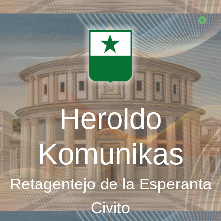
Skip
to
main
content
Heroldo
Komunikas
Retagentejo de la Esperanta
Civito