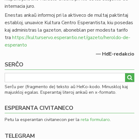
internacia juro.
Enestas ankaŭ informoj pri la aktiveco de multaj paktintaj
establoj, unuavice Kultura Centro Esperantista, kiu posedas
kaj administras la gazeton, aboneblan per modesta tarifo
tra
https://kulturservo.esperantio.net/gazeto/heroldo-de-
esperanto
— HdE-redakcio
SERĈO
Serĉu per (fragmento de) teksto aŭ HeKo-kodo. Minuskloj kaj
majuskloj egalas. Esperantaj literoj ankaŭ en x-formato.
ESPERANTA CIVITANECO
Petu la esperantan civitanecon per la
reta formularo
.
TELEGRAM