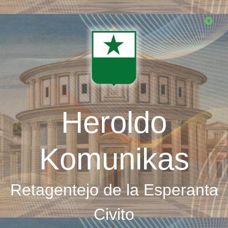
Skip
to
main
content
Heroldo
Komunikas
Retagentejo de la Esperanta
Civito