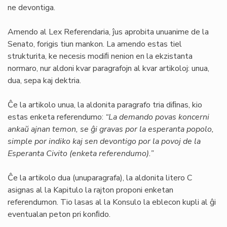
ne devontiga.
Amendo al Lex Referendaria, ĵus aprobita unuanime de la
Senato, forigis tiun mankon. La amendo estas tiel
strukturita, ke necesis modiﬁ nenion en la ekzistanta
normaro, nur aldoni kvar paragrafojn al kvar artikoloj: unua,
dua, sepa kaj dektria.
Ĉe la artikolo unua, la aldonita paragrafo tria diﬁnas, kio
estas enketa referendumo:
“La demando povas koncerni
ankaŭ ajnan temon, se ĝi gravas por la esperanta popolo,
simple por indiko kaj sen devontigo por la povoj de la
Esperanta Civito (enketa referendumo).”
Ĉe la artikolo dua (unuparagrafa), la aldonita litero C
asignas al la Kapitulo la rajton proponi enketan
referendumon. Tio lasas al la Konsulo la eblecon kupli al ĝi
eventualan peton pri konﬁdo.