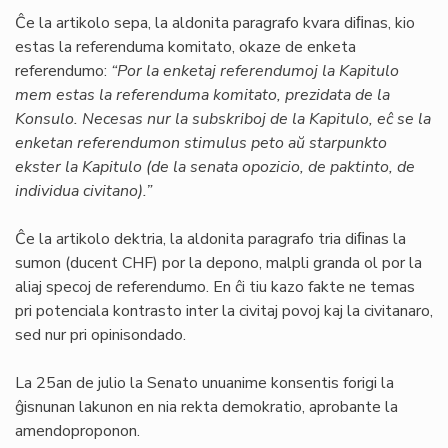
Ĉe la artikolo sepa, la aldonita paragrafo kvara diﬁnas, kio
estas la referenduma komitato, okaze de enketa
referendumo:
“Por la enketaj referendumoj la Kapitulo
mem estas la referenduma komitato, prezidata de la
Konsulo. Necesas nur la subskriboj de la Kapitulo, eĉ se la
enketan referendumon stimulus peto aŭ starpunkto
ekster la Kapitulo (de la senata opozicio, de paktinto, de
individua civitano).”
Ĉe la artikolo dektria, la aldonita paragrafo tria diﬁnas la
sumon (ducent CHF) por la depono, malpli granda ol por la
aliaj specoj de referendumo. En ĉi tiu kazo fakte ne temas
pri potenciala kontrasto inter la civitaj povoj kaj la civitanaro,
sed nur pri opinisondado.
La 25an de julio la Senato unuanime konsentis forigi la
ĝisnunan lakunon en nia rekta demokratio, aprobante la
amendoproponon.