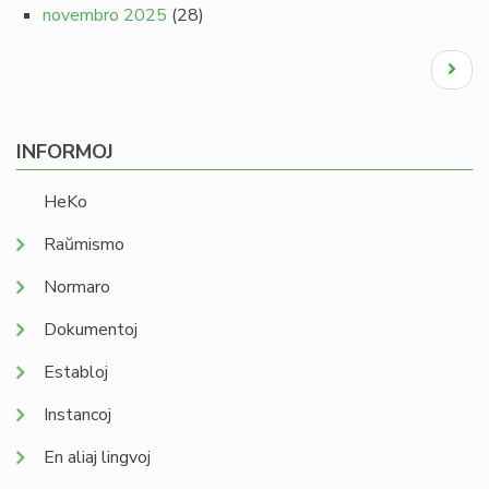
novembro 2025
(28)
Pagination
Next
page
INFORMOJ
HeKo
Raŭmismo
Normaro
Dokumentoj
Establoj
Instancoj
En aliaj lingvoj