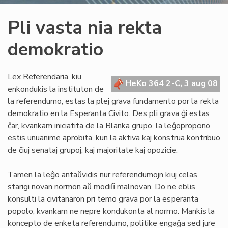
Pli vasta nia rekta
demokratio
Lex Referendaria, kiu
HeKo 364 2-C, 3 aug 08
enkondukis la instituton de
la referendumo, estas la plej grava fundamento por la rekta
demokratio en la Esperanta Civito. Des pli grava ĝi estas
ĉar, kvankam iniciatita de la Blanka grupo, la leĝopropono
estis unuanime aprobita, kun la aktiva kaj konstrua kontribuo
de ĉiuj senataj grupoj, kaj majoritate kaj opozicie.
Tamen la leĝo antaŭvidis nur referendumojn kiuj celas
starigi novan normon aŭ modiﬁ malnovan. Do ne eblis
konsulti la civitanaron pri temo grava por la esperanta
popolo, kvankam ne nepre kondukonta al normo. Mankis la
koncepto de enketa referendumo, politike engaĝa sed jure