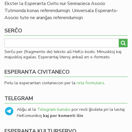
Ekster la Esperanta Civito nur Sennacieca Asocio
Tutmonda konas referendumojn. Universala Esperanto-
Asocio tute ne aranĝas referendumojn.
SERĈO
Serĉu per (fragmento de) teksto aŭ HeKo-kodo. Minuskloj kaj
majuskloj egalas. Esperantaj literoj ankaŭ en x-formato.
ESPERANTA CIVITANECO
Petu la esperantan civitanecon per la
reta formularo
.
TELEGRAM
Aliĝu al la
Telegram-kanalo
por resti ĝisdata pri la lastaj
HeKomunikoj
kaj por komenti ilin
.
ESPERANTA KULTURSERVO