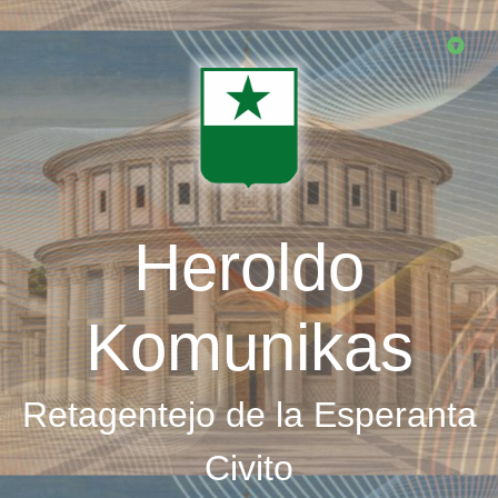
Skip
to
main
content
Heroldo
Komunikas
Retagentejo de la Esperanta
Civito