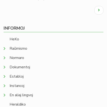
Pagination
Next
page
INFORMOJ
HeKo
Raŭmismo
Normaro
Dokumentoj
Establoj
Instancoj
En aliaj lingvoj
Heraldiko