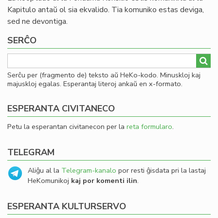
Kapitulo antaŭ ol sia ekvalido. Tia komuniko estas deviga,
sed ne devontiga.
SERĈO
Serĉu per (fragmento de) teksto aŭ HeKo-kodo. Minuskloj kaj
majuskloj egalas. Esperantaj literoj ankaŭ en x-formato.
ESPERANTA CIVITANECO
Petu la esperantan civitanecon per la
reta formularo
.
TELEGRAM
Aliĝu al la
Telegram-kanalo
por resti ĝisdata pri la lastaj
HeKomunikoj
kaj por komenti ilin
.
ESPERANTA KULTURSERVO