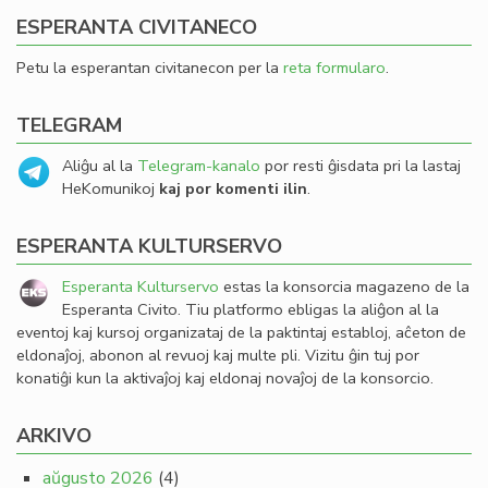
ESPERANTA CIVITANECO
Petu la esperantan civitanecon per la
reta formularo
.
TELEGRAM
Aliĝu al la
Telegram-kanalo
por resti ĝisdata pri la lastaj
HeKomunikoj
kaj por komenti ilin
.
ESPERANTA KULTURSERVO
Esperanta Kulturservo
estas la konsorcia magazeno de la
Esperanta Civito. Tiu platformo ebligas la aliĝon al la
eventoj kaj kursoj organizataj de la paktintaj establoj, aĉeton de
eldonaĵoj, abonon al revuoj kaj multe pli. Vizitu ĝin tuj por
konatiĝi kun la aktivaĵoj kaj eldonaj novaĵoj de la konsorcio.
ARKIVO
aŭgusto 2026
(4)