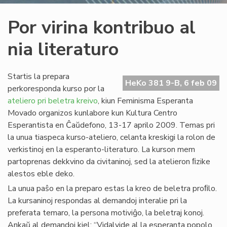
Por virina kontribuo al
nia literaturo
Startis la prepara
HeKo 381 9-B, 6 feb 09
perkoresponda kurso por la
ateliero pri beletra kreivo
, kiun Feminisma Esperanta
Movado organizos kunlabore kun Kultura Centro
Esperantista en Ĉaŭdefono, 13-17 aprilo 2009. Temas pri
la unua tiaspeca kurso-ateliero, celanta kreskigi la rolon de
verkistinoj en la esperanto-literaturo. La kurson mem
partoprenas dekkvino da civitaninoj, sed la atelieron ﬁzike
alestos eble deko.
La unua paŝo en la preparo estas la kreo de beletra proﬁlo.
La kursaninoj respondas al demandoj interalie pri la
preferata temaro, la persona motiviĝo, la beletraj konoj.
Ankaŭ al demandoj kiel: “Vidalvide al la esperanta popolo,