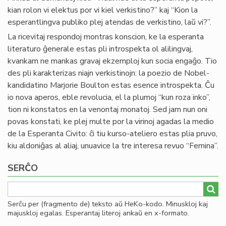
kian rolon vi elektus por vi kiel verkistino?” kaj “Kion la
esperantlingva publiko plej atendas de verkistino, laŭ vi?”.
La ricevitaj respondoj montras konscion, ke la esperanta
literaturo ĝenerale estas pli introspekta ol alilingvaj,
kvankam ne mankas gravaj ekzemploj kun socia engaĝo. Tio
des pli karakterizas niajn verkistinojn: la poezio de Nobel-
kandidatino Marjorie Boulton estas esence introspekta. Ĉu
io nova aperos, eble revolucia, el la plumoj “kun roza inko”,
tion ni konstatos en la venontaj monatoj. Sed jam nun oni
povas konstati, ke plej multe por la virinoj agadas la medio
de la Esperanta Civito: ĉi tiu kurso-ateliero estas plia pruvo,
kiu aldoniĝas al aliaj, unuavice la tre interesa revuo “Femina”.
SERĈO
Serĉu per (fragmento de) teksto aŭ HeKo-kodo. Minuskloj kaj
majuskloj egalas. Esperantaj literoj ankaŭ en x-formato.