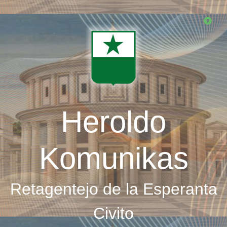
Skip
to
main
content
Heroldo
Komunikas
Retagentejo de la Esperanta
Civito