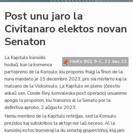
Post unu jaro la
Civitanaro elektos novan
Senaton
La Kapitulo kunsidis
HeKo 802 9-C, 21 dec 22
hodiaŭ, kun la komenca
partopreno de la Konsulo, kiu proponis fruigi la ﬁnon de la
nuna mandato je 15 decembro 2023, pro sia misfarto kaj la
malsano de la Vickonsulo. La Kapitulo en pleno (ĉeestis
ankaŭ sen. Conde Rey, konvaleska post operacio) unuanime
apogis la proponon, kiu transiros al la Senato por la
deﬁnitiva aprobo, 2 aŭgusto 2023.
Neniu membro de la Kapitulo retiriĝas, sed la Konsulo
prezidos kaj subskribos la aktojn nur laŭ neceso. Al la
kunsidoj estos bonvenaj la du senataj grupestrinoj, kiuj jam