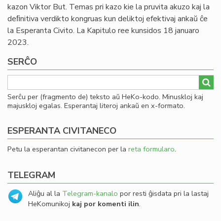
kazon Viktor But. Temas pri kazo kie la pruvita akuzo kaj la
deﬁnitiva verdikto kongruas kun deliktoj efektivaj ankaŭ ĉe
la Esperanta Civito. La Kapitulo ree kunsidos 18 januaro
2023.
SERĈO
Serĉu per (fragmento de) teksto aŭ HeKo-kodo. Minuskloj kaj
majuskloj egalas. Esperantaj literoj ankaŭ en x-formato.
ESPERANTA CIVITANECO
Petu la esperantan civitanecon per la
reta formularo
.
TELEGRAM
Aliĝu al la
Telegram-kanalo
por resti ĝisdata pri la lastaj
HeKomunikoj
kaj por komenti ilin
.