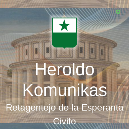
Skip
to
main
content
Heroldo
Komunikas
Retagentejo de la Esperanta
Civito