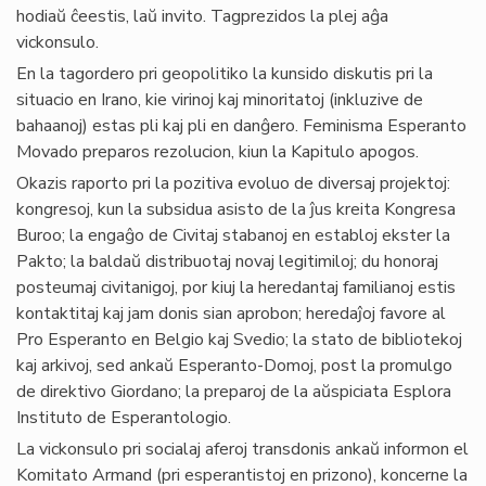
hodiaŭ ĉeestis, laŭ invito. Tagprezidos la plej aĝa
vickonsulo.
En la tagordero pri geopolitiko la kunsido diskutis pri la
situacio en Irano, kie virinoj kaj minoritatoj (inkluzive de
bahaanoj) estas pli kaj pli en danĝero. Feminisma Esperanto
Movado preparos rezolucion, kiun la Kapitulo apogos.
Okazis raporto pri la pozitiva evoluo de diversaj projektoj:
kongresoj, kun la subsidua asisto de la ĵus kreita Kongresa
Buroo; la engaĝo de Civitaj stabanoj en establoj ekster la
Pakto; la baldaŭ distribuotaj novaj legitimiloj; du honoraj
posteumaj civitanigoj, por kiuj la heredantaj familianoj estis
kontaktitaj kaj jam donis sian aprobon; heredaĵoj favore al
Pro Esperanto en Belgio kaj Svedio; la stato de bibliotekoj
kaj arkivoj, sed ankaŭ Esperanto-Domoj, post la promulgo
de direktivo Giordano; la preparoj de la aŭspiciata Esplora
Instituto de Esperantologio.
La vickonsulo pri socialaj aferoj transdonis ankaŭ informon el
Komitato Armand (pri esperantistoj en prizono), koncerne la