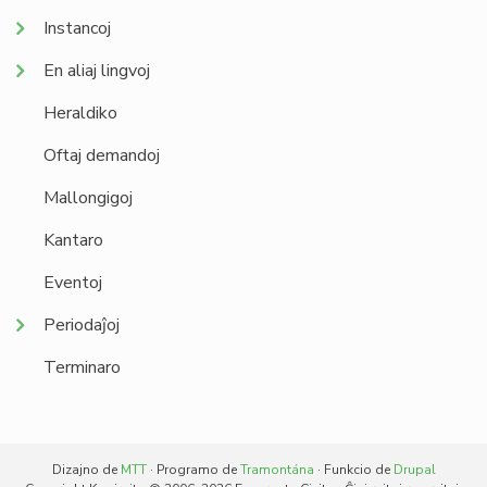
Instancoj
En aliaj lingvoj
Heraldiko
Oftaj demandoj
Mallongigoj
Kantaro
Eventoj
Periodaĵoj
Terminaro
Dizajno de
MTT
· Programo de
Tramontána
· Funkcio de
Drupal