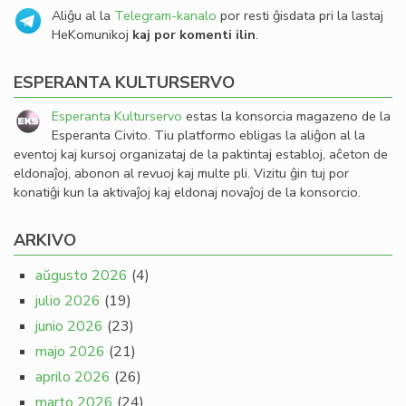
Aliĝu al la
Telegram-kanalo
por resti ĝisdata pri la lastaj
HeKomunikoj
kaj por komenti ilin
.
ESPERANTA KULTURSERVO
Esperanta Kulturservo
estas la konsorcia magazeno de la
Esperanta Civito. Tiu platformo ebligas la aliĝon al la
eventoj kaj kursoj organizataj de la paktintaj establoj, aĉeton de
eldonaĵoj, abonon al revuoj kaj multe pli. Vizitu ĝin tuj por
konatiĝi kun la aktivaĵoj kaj eldonaj novaĵoj de la konsorcio.
ARKIVO
aŭgusto 2026
(4)
julio 2026
(19)
junio 2026
(23)
majo 2026
(21)
aprilo 2026
(26)
marto 2026
(24)