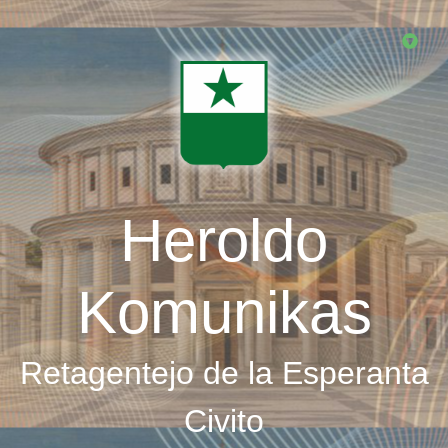
Skip
to
main
content
Heroldo
Komunikas
Retagentejo de la Esperanta
Civito