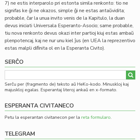
7) ne estis interparolo pri estonta simila renkonto: tio ne
signifas ke ĝi ne okazos, simple ĝi ne estas antaŭvidita;
probable, ĉar la unua invito venis de la Kapitulo, la duan
devus iniciati Universala Esperanto-Asocio; same probable,
tiu nova renkonto devus okazi inter partioj kiuj estas ambaŭ
plenpotencaj, kaj ne nur unu kiel ĵus (en UEA la reprezentivo
estas malpli diﬁnita ol en la Esperanta Civito).
SERĈO
Serĉu per (fragmento de) teksto aŭ HeKo-kodo. Minuskloj kaj
majuskloj egalas. Esperantaj literoj ankaŭ en x-formato.
ESPERANTA CIVITANECO
Petu la esperantan civitanecon per la
reta formularo
.
TELEGRAM