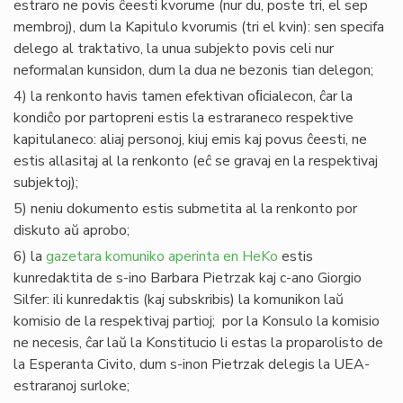
estraro ne povis ĉeesti kvorume (nur du, poste tri, el sep
membroj), dum la Kapitulo kvorumis (tri el kvin): sen specifa
delego al traktativo, la unua subjekto povis celi nur
neformalan kunsidon, dum la dua ne bezonis tian delegon;
4) la renkonto havis tamen efektivan oﬁcialecon, ĉar la
kondiĉo por partopreni estis la estraraneco respektive
kapitulaneco: aliaj personoj, kiuj emis kaj povus ĉeesti, ne
estis allasitaj al la renkonto (eĉ se gravaj en la respektivaj
subjektoj);
5) neniu dokumento estis submetita al la renkonto por
diskuto aŭ aprobo;
6) la
gazetara komuniko aperinta en HeKo
estis
kunredaktita de s-ino Barbara Pietrzak kaj c-ano Giorgio
Silfer: ili kunredaktis (kaj subskribis) la komunikon laŭ
komisio de la respektivaj partioj; por la Konsulo la komisio
ne necesis, ĉar laŭ la Konstitucio li estas la proparolisto de
la Esperanta Civito, dum s-inon Pietrzak delegis la UEA-
estraranoj surloke;