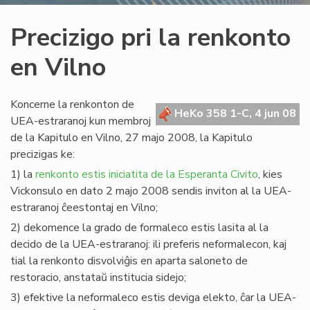
Precizigo pri la renkonto
en Vilno
Koncerne la renkonton de
HeKo 358 1-C, 4 jun 08
UEA-estraranoj kun membroj
de la Kapitulo en Vilno, 27 majo 2008, la Kapitulo
precizigas ke:
1) la
renkonto estis iniciatita de la Esperanta Civito
, kies
Vickonsulo en dato 2 majo 2008 sendis inviton al la UEA-
estraranoj ĉeestontaj en Vilno;
2) dekomence la grado de formaleco estis lasita al la
decido de la UEA-estraranoj: ili preferis neformalecon, kaj
tial la renkonto disvolviĝis en aparta saloneto de
restoracio, anstataŭ institucia sidejo;
3) efektive la neformaleco estis deviga elekto, ĉar la UEA-