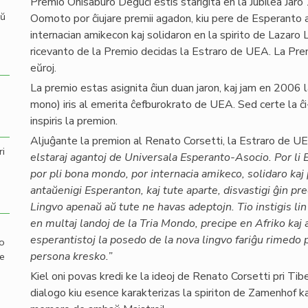
Premio Onisaburo Deguĉi estis starigita en la Jubilea Jar
aŭ
Oomoto por ĉiujare premii agadon, kiu pere de Esperanto 
internacian amikecon kaj solidaron en la spirito de Lazaro
ricevanto de la Premio decidas la Estraro de UEA. La P
eŭroj.
La premio estas asignita ĉiun duan jaron, kaj jam en 2006 la
mono) iris al emerita ĉefburokrato de UEA. Sed certe la ĉi-
inspiris la premion.
Aljuĝante la premion al Renato Corsetti, la Estraro de UE
ri
elstaraj agantoj de Universala Esperanto-Asocio. Por li 
por pli bona mondo, por internacia amikeco, solidaro kaj p
antaŭenigi Esperanton, kaj tute aparte, disvastigi ĝin prec
Lingvo apenaŭ aŭ tute ne havas adeptojn. Tio instigis li
en multaj landoj de la Tria Mondo, precipe en Afriko kaj a
esperantistoj la posedo de la nova lingvo fariĝu rimedo po
mo
persona kresko.”
de
Kiel oni povas kredi ke la ideoj de Renato Corsetti pri Tib
dialogo kiu esence karakterizas la spiriton de Zamenhof kaj