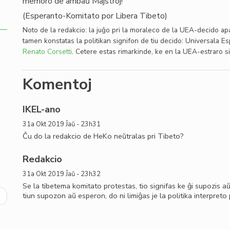
memoro de ambaŭ Majstroj!
(Esperanto-Komitato por Libera Tibeto)
Noto de la redakcio: la juĝo pri la moraleco de la UEA-decido apa
tamen konstatas la politikan signifon de tiu decido: Universala 
Renato Corsetti
. Cetere estas rimarkinde, ke en la UEA-estraro s
Komentoj
IKEL-ano
31a Okt 2019 Ĵaŭ - 23h31
Ĉu do la redakcio de HeKo neŭtralas pri Tibeto?
Redakcio
31a Okt 2019 Ĵaŭ - 23h32
Se la tibetema komitato protestas, tio signifas ke ĝi supozis 
ext
tiun supozon aŭ esperon, do ni limiĝas je la politika interpreto 
age