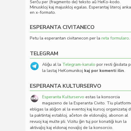
Serĉu per (fragmento de) teksto aŭ HeKo-kodo.
Minuskloj kaj majuskloj egalas. Esperantaj literoj ank
en x-formato.
ESPERANTA CIVITANECO
Petu la esperantan civitanecon per la
reta formularo
.
TELEGRAM
Aliĝu al la
Telegram-kanalo
por resti ĝisdata p
la lastaj HeKomunikoj
kaj por komenti ilin
.
ESPERANTA KULTURSERVO
Esperanta Kulturservo
estas la konsorcia
magazeno de la Esperanta Civito. Tiu platfor
ebligas la aliĝon al la eventoj kaj kursoj organizataj 
la paktintaj establoj, aĉeton de eldonaĵoj, abonon al
revuoj kaj multe pli. Vizitu ĝin tuj por konatiĝi kun la
aktivaĵoj kaj eldonaj novaĵoj de la konsorcio.