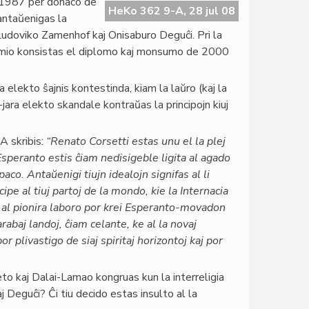
o 1987 per donaco de
HeKo 362 9-A, 28 jul 08
antaŭenigas la
 Ludoviko Zamenhof kaj Onisaburo Deguĉi. Pri la
remio konsistas el diplomo kaj monsumo de 2000
 elekto ŝajnis kontestinda, kiam la laŭro (kaj la
jara elekto skandale kontraŭas la principojn kiuj
A skribis:
“Renato Corsetti estas unu el la plej
Esperanto estis ĉiam nedisigeble ligita al agado
aco. Antaŭenigi tiujn idealojn signifas al li
ipe al tiuj partoj de la mondo, kie la Internacia
n al pionira laboro por krei Esperanto-movadon
rabaj landoj, ĉiam celante, ke al la novaj
r plivastigo de siaj spiritaj horizontoj kaj por
eto kaj Dalai-Lamao kongruas kun la interreligia
 Deguĉi? Ĉi tiu decido estas insulto al la