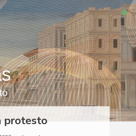
as
to
 protesto