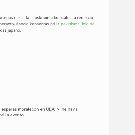
rtenas nur al la subskribinta komitato. La redakcio
Esperanto-Asocio konsentas pri la
pekinisma linio de
idas japano.
aŭ esperas moralecon en UEA. Ni ne havis
pri la evento.