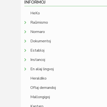
INFORMOJ
HeKo
Raŭmismo
Normaro
Dokumentoj
Establoj
Instancoj
En aliaj lingvoj
Heraldiko
Oftaj demandoj
Mallongigoj
Kantaro