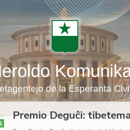
eroldo Komunik
etagentejo de la Esperanta Civi
Premio Deguĉi: tibetema