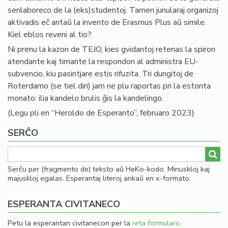
senlaboreco de la (eks)studentoj. Tamen junularaj organizoj
aktivadis eĉ antaŭ la invento de Erasmus Plus aŭ simile.
Kiel eblos reveni al tio?
Ni prenu la kazon de TEJO, kies gvidantoj retenas la spiron
atendante kaj timante la respondon al administra EU-
subvencio, kiu pasintjare estis rifuzita. Tri dungitoj de
Roterdamo (se tiel diri) jam ne plu raportas pri la estonta
monato: ilia kandelo brulis ĝis la kandelingo.
(Legu pli en “Heroldo de Esperanto”, februaro 2023)
SERĈO
Serĉu per (fragmento de) teksto aŭ HeKo-kodo. Minuskloj kaj
majuskloj egalas. Esperantaj literoj ankaŭ en x-formato.
ESPERANTA CIVITANECO
Petu la esperantan civitanecon per la
reta formularo
.