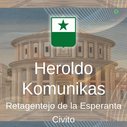
Skip
to
main
content
Heroldo
Komunikas
Retagentejo de la Esperanta
Civito