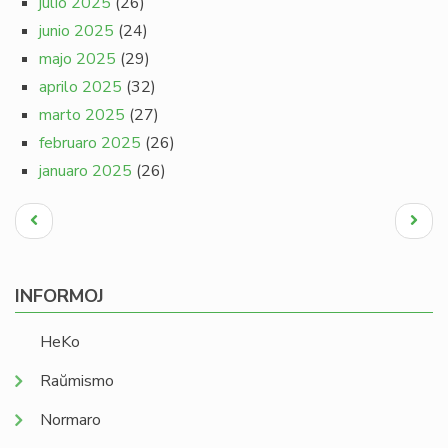
julio 2025
(26)
junio 2025
(24)
majo 2025
(29)
aprilo 2025
(32)
marto 2025
(27)
februaro 2025
(26)
januaro 2025
(26)
Pagination
Antaŭa
Next
paĝo
page
INFORMOJ
HeKo
Raŭmismo
Normaro