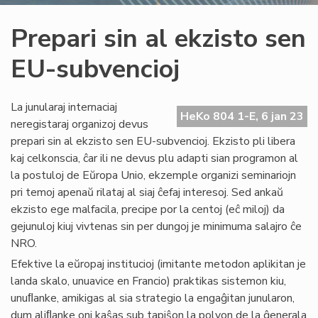
Prepari sin al ekzisto sen
EU-subvencioj
La junularaj internaciaj
HeKo 804 1-E, 6 jan 23
neregistaraj organizoj devus
prepari sin al ekzisto sen EU-subvencioj. Ekzisto pli libera
kaj celkonscia, ĉar ili ne devus plu adapti sian programon al
la postuloj de Eŭropa Unio, ekzemple organizi seminariojn
pri temoj apenaŭ rilataj al siaj ĉefaj interesoj. Sed ankaŭ
ekzisto ege malfacila, precipe por la centoj (eĉ miloj) da
gejunuloj kiuj vivtenas sin per dungoj je minimuma salajro ĉe
NRO.
Efektive la eŭropaj institucioj (imitante metodon aplikitan je
landa skalo, unuavice en Francio) praktikas sistemon kiu,
unuﬂanke, amikigas al sia strategio la engaĝitan junularon,
dum aliﬂanke oni kaŝas sub tapiŝon la polvon de la ĝenerala