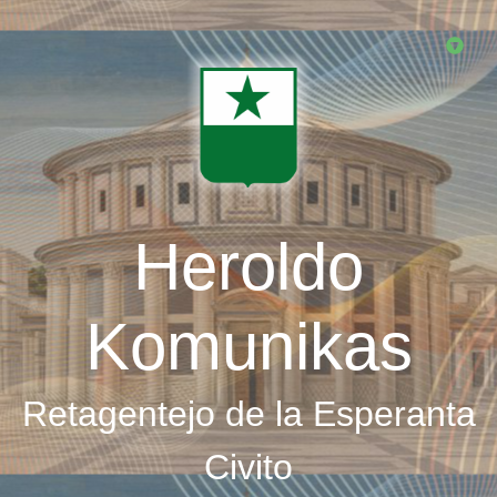
Skip
to
main
content
Heroldo
Komunikas
Retagentejo de la Esperanta
Civito