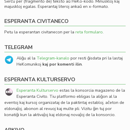
Serĉu per (fragmento de) teksto aŭ HeKo-kodo. Minuskloj kaj
majuskloj egalas. Esperantaj literoj ankaŭ en x-formato.
ESPERANTA CIVITANECO
Petu la esperantan civitanecon per la
reta formularo
.
TELEGRAM
Aliĝu al la
Telegram-kanalo
por resti ĝisdata pri la lastaj
HeKomunikoj
kaj por komenti ilin
.
ESPERANTA KULTURSERVO
Esperanta Kulturservo
estas la konsorcia magazeno de la
Esperanta Civito. Tiu platformo ebligas la aliĝon al la
eventoj kaj kursoj organizataj de la paktintaj establoj, aĉeton de
eldonaĵoj, abonon al revuoj kaj multe pli. Vizitu ĝin tuj por
konatiĝi kun la aktivaĵoj kaj eldonaj novaĵoj de la konsorcio.