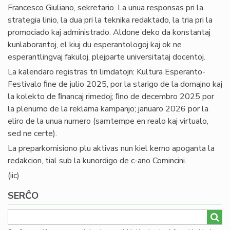
Francesco Giuliano, sekretario. La unua responsas pri la
strategia linio, la dua pri la teknika redaktado, la tria pri la
promociado kaj administrado. Aldone deko da konstantaj
kunlaborantoj, el kiuj du esperantologoj kaj ok ne
esperantlingvaj fakuloj, plejparte universitataj docentoj.
La kalendaro registras tri limdatojn: Kultura Esperanto-
Festivalo ﬁne de julio 2025, por la starigo de la domajno kaj
la kolekto de ﬁnancaj rimedoj; ﬁno de decembro 2025 por
la plenumo de la reklama kampanjo; januaro 2026 por la
eliro de la unua numero (samtempe en realo kaj virtualo,
sed ne certe).
La preparkomisiono plu aktivas nun kiel kerno apoganta la
redakcion, tial sub la kunordigo de c-ano Comincini.
(iic)
SERĈO