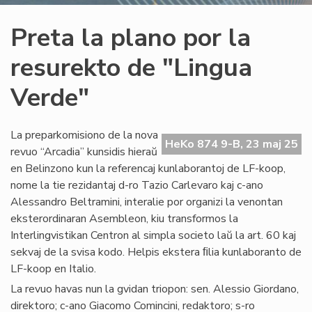
Preta la plano por la
resurekto de "Lingua
Verde"
La preparkomisiono de la nova
HeKo 874 9-B, 23 maj 25
revuo “Arcadia” kunsidis hieraŭ
en Belinzono kun la referencaj kunlaborantoj de LF-koop,
nome la tie rezidantaj d-ro Tazio Carlevaro kaj c-ano
Alessandro Beltramini, interalie por organizi la venontan
eksterordinaran Asembleon, kiu transformos la
Interlingvistikan Centron al simpla societo laŭ la art. 60 kaj
sekvaj de la svisa kodo. Helpis ekstera ﬁlia kunlaboranto de
LF-koop en Italio.
La revuo havas nun la gvidan triopon: sen. Alessio Giordano,
direktoro; c-ano Giacomo Comincini, redaktoro; s-ro