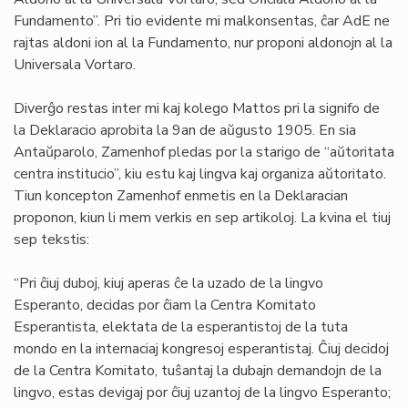
Fundamento”. Pri tio evidente mi malkonsentas, ĉar AdE ne
rajtas aldoni ion al la Fundamento, nur proponi aldonojn al la
Universala Vortaro.
Diverĝo restas inter mi kaj kolego Mattos pri la signifo de
la Deklaracio aprobita la 9an de aŭgusto 1905. En sia
Antaŭparolo, Zamenhof pledas por la starigo de “aŭtoritata
centra institucio”, kiu estu kaj lingva kaj organiza aŭtoritato.
Tiun koncepton Zamenhof enmetis en la Deklaracian
proponon, kiun li mem verkis en sep artikoloj. La kvina el tiuj
sep tekstis:
“Pri ĉiuj duboj, kiuj aperas ĉe la uzado de la lingvo
Esperanto, decidas por ĉiam la Centra Komitato
Esperantista, elektata de la esperantistoj de la tuta
mondo en la internaciaj kongresoj esperantistaj. Ĉiuj decidoj
de la Centra Komitato, tuŝantaj la dubajn demandojn de la
lingvo, estas devigaj por ĉiuj uzantoj de la lingvo Esperanto;