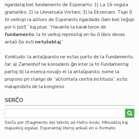
rigardataj kiel fundamento de Esperanto: 1) La 16-regula
gramatiko; 2) la Universala Vortaro; 3) la Ekzercaro. Tiujn ĉi
tri verkojn la aŭtoro de Esperanto rigardadis ĉiam kiel leĝojn
por li (sic!).” kaj plue: “Havante la karakteron de
fundamento
, la tri verkoj represitaj en tiu ĉi libro devas
antaŭ ĉio esti
netuŝeblaj
.”
Konkludo: la antaŭparolo ne estas parto de la Fundamento,
ĉar: a) Zamenhof ne konsideris ĝin inter la tri Fundamentaj
partoj; b) la esenca novaĵo el la antaŭparolo, nome la
propono pri starigo de “aŭtoritata centra institucio”, estis
malaprobita de la kongreso.
SERĈO
Serĉu per (fragmento de) teksto aŭ HeKo-kodo. Minuskloj kaj
majuskloj egalas. Esperantaj literoj ankaŭ en x-formato.