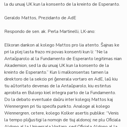
la du unuaj UK kun la konsento de la kreinto de Esperanto.
Geraldo Mattos, Prezidanto de AdE
Respondo de sen. ak. Perla Martinelli, LK-ano:
Elkoran dankon al kolego Mattos pro lia atento. Ŝajnas ke
pri la plej lasta frazo mi povas konsenti kun li: “Ne la
Antaŭparolo al la Fundamento de Esperanto legitimas nian
Akademion, sed la du unuaj UK kun la konsento de la
kreinto de Esperanto.” Kun li malkonsentas tamen la
direktoro de la sekcio pri ĝenerala vortaro en AdE, laŭ kiu
tiu aŭtoritato devenas de la Antaŭparolo, kiu estintus
aprobita en Bulonjo kiel integra parto de la Fundamento.
Do la debato eventuale daŭru inter kolegoj Mattos kaj
Wennergren pri tiu specifa punkto. Analoge al kolego
Wennergren, cetere, kolego Kolker asertis publike: “Venis
la tempo pliĝustigi la nomojn de tiuj aldonoj: ne plu Oﬁciala
Aldono al la Universala Vortaro, sed Oﬁciala Aldono al la