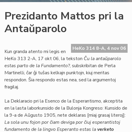
Prezidanto Mattos pri la
Antaŭparolo
HeKo 314 8-A, 4 nov 06
Kun granda atento mi legis en
HeKo 313 2-A, 17 okt 06, la tekston
Ĉu la antaŭparolo
estas parto de la Fundamento?
, subskribitan de Perla
Martinelli, ĉar ĝi tuŝas kelkajn punktojn, kiuj meritas
respondon. Ŝia respondo estas nea, sed la argumentoj
fragilaj.
La Deklaracio pri la Esenco de la Esperantismo, akceptita
en la lasta laborkunsido de la Bulonja Kongreso: Kunsido de
la 9-a de Aŭgusto 1905, nete deklaras [miaj grasaj literoj]:
La sola unu fojon por ĉiam deviga por ĉiuj esperantistoj
fundamento de la lingvo Esperanto estas la
verketo