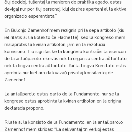
ĉiuj decidoj, tuŝantaj la manieron de praktika agado, estas
devigaj nur por tiuj personoj, kiuj deziras aparteni al la aktiva
organizacio esperantista.”
En Bulonjo Zamenhof mem rezignis pri la sepa artikolo (kiu
iel rilatis al lia kolekto ĉe Hachette); sed la kongreso mem
malaprobis la kvinan artikolon, jam en la rezolucia
komisiono. Tio signifas ke la kongreso kontraŭis la esencon
de la antaŭparolo: ekestis nek la organiza centra aŭtoritato,
nek la lingva centra aŭtoritato, ĉar la Lingva Komitato estis
aprobita nur kiel aro da kvazaŭ privataj konsilantoj de
Zamenhof.
La antaŭparolo estus parto de la Fundamento, nur se la
kongreso estus aprobinta la kvinan artikolon en la origina
deklaracia propono.
Rilate al la konsisto de la Fundamento, en la antaŭparolo
Zamenhof mem skribas: “La sekvantaj tri verkoj estas