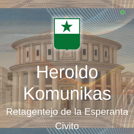
Skip
to
main
content
Heroldo
Komunikas
Retagentejo de la Esperanta
Civito