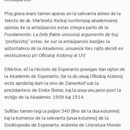
Plej grava eraro tamen aperas en la sekvanta alineo de la
teksto de ak. Martinelli:
Kelkaj nuntempaj akademianoj
opinias ke la antaŭparolo estas integra parto de la
Fundamento. La ĉefa (fakte unusola) argumento de tiuj
“prefacistoj” estas, ke sur la antaŭparolo baziĝas la
aŭtoritateco de la Akademio, unuavice ties rajto decidi en
ekskluziveco pri Oﬁcialaj Aldonoj al UV.
Efektive, eĉ la Historio de Esperanto pravigas tian rajton de
la Akademio de Esperanto, ĉar la du unuaj Oﬁcialaj Aldonoj
estis aprobitaj dum la vivo de Zamenhof sub la
prezidanteco de Emile Boirac, kaj la unua unu jaron post la
estiĝo de la Akademio: 1909 kaj 1914.
Suﬁĉas tamen legi la paĝon 340 [ﬁno de la dua kolumno]
kaj la komenco de la sekvanta [unua kolumno] de la
Enciklopedio de Esperanto, eldonita de Literatura Mondo