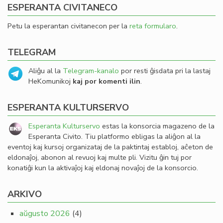
ESPERANTA CIVITANECO
Petu la esperantan civitanecon per la
reta formularo
.
TELEGRAM
Aliĝu al la
Telegram-kanalo
por resti ĝisdata pri la lastaj
HeKomunikoj
kaj por komenti ilin
.
ESPERANTA KULTURSERVO
Esperanta Kulturservo
estas la konsorcia magazeno de la
Esperanta Civito. Tiu platformo ebligas la aliĝon al la
eventoj kaj kursoj organizataj de la paktintaj establoj, aĉeton de
eldonaĵoj, abonon al revuoj kaj multe pli. Vizitu ĝin tuj por
konatiĝi kun la aktivaĵoj kaj eldonaj novaĵoj de la konsorcio.
ARKIVO
aŭgusto 2026
(4)