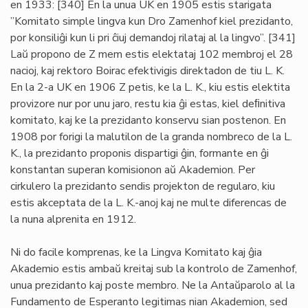
en 1933: [340] En la unua UK en 1905 estis starigata
”Komitato simple lingva kun Dro Zamenhof kiel prezidanto,
por konsiliĝi kun li pri ĉiuj demandoj rilataj al la lingvo”. [341]
Laŭ propono de Z mem estis elektataj 102 membroj el 28
nacioj, kaj rektoro Boirac efektivigis direktadon de tiu L. K.
En la 2-a UK en 1906 Z petis, ke la L. K., kiu estis elektita
provizore nur por unu jaro, restu kia ĝi estas, kiel deﬁnitiva
komitato, kaj ke la prezidanto konservu sian postenon. En
1908 por forigi la malutilon de la granda nombreco de la L.
K., la prezidanto proponis dispartigi ĝin, formante en ĝi
konstantan superan komisionon aŭ Akademion. Per
cirkulero la prezidanto sendis projekton de regularo, kiu
estis akceptata de la L. K.-anoj kaj ne multe diferencas de
la nuna alprenita en 1912.
Ni do facile komprenas, ke la Lingva Komitato kaj ĝia
Akademio estis ambaŭ kreitaj sub la kontrolo de Zamenhof,
unua prezidanto kaj poste membro. Ne la Antaŭparolo al la
Fundamento de Esperanto legitimas nian Akademion, sed