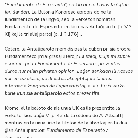
“Fundamento de Esperanto”, en kiu neniu havas la rajton
fari ŝanĝon.
La Bulonja Kongreso aprobis do ne la
fundamenton de la lingvo, sed la verketon nomatan
Fundamento de Esperanto, en kiu enas Antaŭparolo [p. V ?
XI] kaj la tri aliaj partoj [p. 1 ? 178]…
Cetere, la Antaŭparolo mem disigas la dubon pri sia propra
Fundamenteco [miaj grasaj literoj]:
La ideoj, kiujn mi supre
esprimis pri la Fundamento de Esperanto, prezentas
dume nur mian privatan opinion. Leĝan sankcion ili ricevos
nur en tia okazo, se ili estos akceptitaj de la unua
internacia kongreso de Esperantistoj, al kiu tiu ĉi verko
kune kun sia antaŭparolo
estos prezentita.
Krome, al la baloto de nia unua UK estis prezentita la
verketo, kies paĝo V [p. 43 de la eldono de A. Albault]
montras en la unua linio la titolon de la libro kaj en la dua
ĝian Antaŭparolon:
Fundamento de Esperanto /
Antaŭparolo.