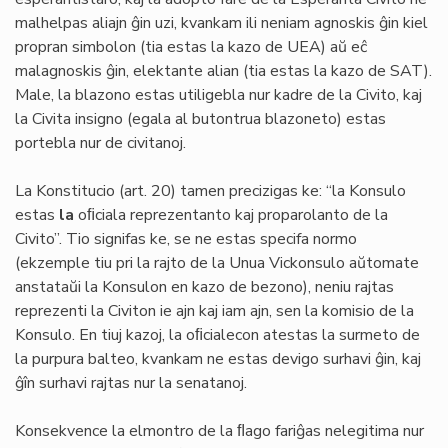
malhelpas aliajn ĝin uzi, kvankam ili neniam agnoskis ĝin kiel
propran simbolon (tia estas la kazo de UEA) aŭ eĉ
malagnoskis ĝin, elektante alian (tia estas la kazo de SAT).
Male, la blazono estas utiligebla nur kadre de la Civito, kaj
la Civita insigno (egala al butontrua blazoneto) estas
portebla nur de civitanoj.
La Konstitucio (art. 20) tamen precizigas ke: “la Konsulo
estas
la
oﬁciala reprezentanto kaj proparolanto de la
Civito”. Tio signifas ke, se ne estas specifa normo
(ekzemple tiu pri la rajto de la Unua Vickonsulo aŭtomate
anstataŭi la Konsulon en kazo de bezono), neniu rajtas
reprezenti la Civiton ie ajn kaj iam ajn, sen la komisio de la
Konsulo. En tiuj kazoj, la oﬁcialecon atestas la surmeto de
la purpura balteo, kvankam ne estas devigo surhavi ĝin, kaj
ĝîn surhavi rajtas nur la senatanoj.
Konsekvence la elmontro de la ﬂago fariĝas nelegitima nur