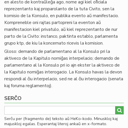
en alesto de kontraŭleĝa ago, nome agi kiel oﬁciala
reprezentanto kaj proparolanto de la tuta Civito, sen la
komisio de la Konsulo, en publika evento aŭ manifestacio.
Kompreneble oni rajtas partopreni la eventon aŭ
manifestacion kiel privatulo, aŭ kiel reprezentanto de nur
parto de la Civito: instanco, paktinta establo, parlamenta
grupo ktp, de kiu la koncernato ricevis la komision.
Gloso: demando de parlamentano al la Konsulo pri la
aktiveco de la Kapitulo nomiĝas interpelacio; demando de
parlamentano al la Konsulo pri io ajn ekster la aktiveco de
la Kapitulo nomiĝas interogacio. La Konsulo havas la devon
respondi al ĉiu interpelacio, sed ne al ĉiu interogacio (senata
kaj foruma reglamentoj).
SERĈO
Serĉu per (fragmento de) teksto aŭ HeKo-kodo. Minuskloj kaj
majuskloj egalas. Esperantaj literoj ankaŭ en x-formato.