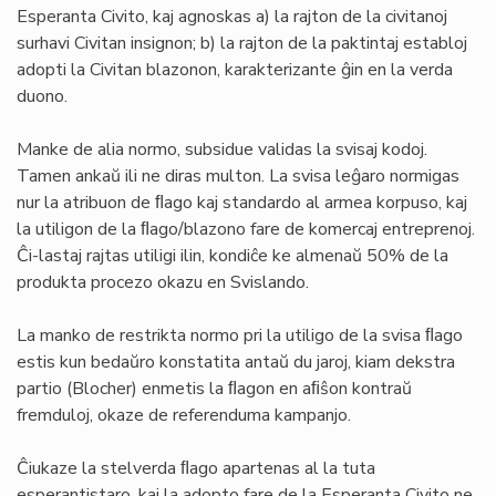
Esperanta Civito, kaj agnoskas a) la rajton de la civitanoj
surhavi Civitan insignon; b) la rajton de la paktintaj establoj
adopti la Civitan blazonon, karakterizante ĝin en la verda
duono.
Manke de alia normo, subsidue validas la svisaj kodoj.
Tamen ankaŭ ili ne diras multon. La svisa leĝaro normigas
nur la atribuon de ﬂago kaj standardo al armea korpuso, kaj
la utiligon de la ﬂago/blazono fare de komercaj entreprenoj.
Ĉi-lastaj rajtas utiligi ilin, kondiĉe ke almenaŭ 50% de la
produkta procezo okazu en Svislando.
La manko de restrikta normo pri la utiligo de la svisa ﬂago
estis kun bedaŭro konstatita antaŭ du jaroj, kiam dekstra
partio (Blocher) enmetis la ﬂagon en aﬁŝon kontraŭ
fremduloj, okaze de referenduma kampanjo.
Ĉiukaze la stelverda ﬂago apartenas al la tuta
esperantistaro, kaj la adopto fare de la Esperanta Civito ne