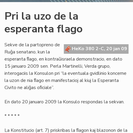
Pri la uzo de la
esperanta flago
Sekve de la partopreno de
HeKo 380 2-C, 20 jan 09
Ruĝa senatano, kun la
esperanta ﬂago, en kontraŭisraela demonstracio, en dato
15 januaro 2009 sen. Perla Martinelli, Verda grupo,
interogaciis la Konsulon pri “la eventuala gvidlinio koncerne
la uzon de nia ﬂago en manifestacioj al kiuj la Esperanta
Civito ne aliĝas oﬁciale”.
En dato 20 januaro 2009 la Konsulo respondas la sekvan.
* * * * *
La Konstitucio (art. 7) priskribas la ﬂagon kaj blazonon de la