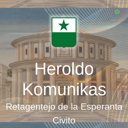
Skip
to
main
content
Heroldo
Komunikas
Retagentejo de la Esperanta
Civito