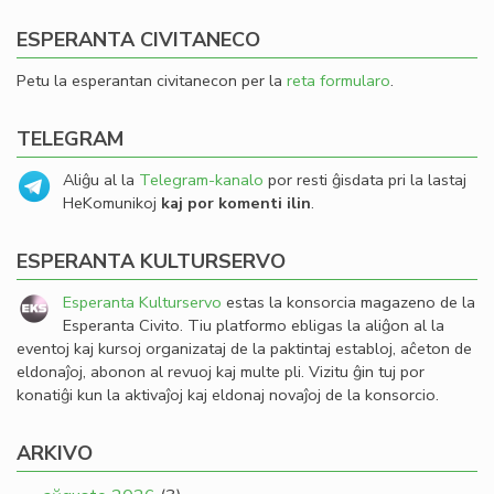
ESPERANTA CIVITANECO
Petu la esperantan civitanecon per la
reta formularo
.
TELEGRAM
Aliĝu al la
Telegram-kanalo
por resti ĝisdata pri la lastaj
HeKomunikoj
kaj por komenti ilin
.
ESPERANTA KULTURSERVO
Esperanta Kulturservo
estas la konsorcia magazeno de la
Esperanta Civito. Tiu platformo ebligas la aliĝon al la
eventoj kaj kursoj organizataj de la paktintaj establoj, aĉeton de
eldonaĵoj, abonon al revuoj kaj multe pli. Vizitu ĝin tuj por
konatiĝi kun la aktivaĵoj kaj eldonaj novaĵoj de la konsorcio.
ARKIVO