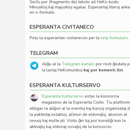
Serĉu per (fragmento de) teksto aŭ HeKo-kodo.
Minuskloj kaj majuskloj egalas. Esperantaj literoj ank
en x-formato.
ESPERANTA CIVITANECO
Petu la esperantan civitanecon per la
reta formularo
.
TELEGRAM
Aliĝu al la
Telegram-kanalo
por resti ĝisdata p
la lastaj HeKomunikoj
kaj por komenti ilin
.
ESPERANTA KULTURSERVO
Esperanta Kulturservo
estas la konsorcia
magazeno de la Esperanta Civito. Tiu platfor
ebligas la aliĝon al la eventoj kaj kursoj organizataj 
la paktintaj establoj, aĉeton de eldonaĵoj, abonon al
revuoj kaj multe pli. Vizitu ĝin tuj por konatiĝi kun la
aktivaĵoj kaj eldonaj novaĵoj de la konsorcio.