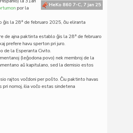
Hispanio) la 31an
HeKo 860 7-C, 7 jan 25
ortumon
por la
a
o ĝis la 28
de februaro 2025, ĉiu eliranta
a
re de ajna paktinta establo ĝis la 28
de februaro
aj prefere havu sperton pri juro.
no de la Esperanta Civito.
lamentanoj (leĝodona povo) nek membroj de la
amentano aŭ kapitulano, sed la demisio estos
io rajtos voĉdoni per poŝto. Ĉiu paktinto havas
 pri nomoj, ilia voĉo estas sindetena