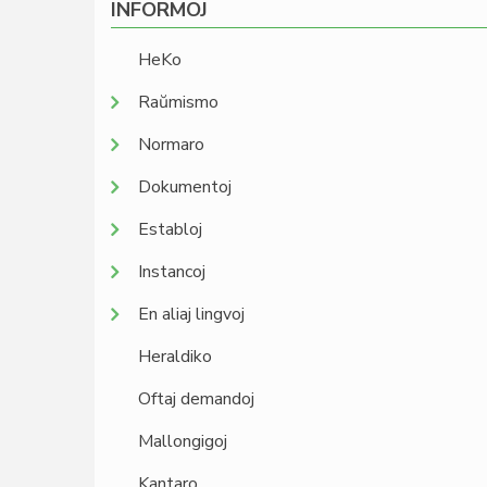
INFORMOJ
HeKo
Raŭmismo
Normaro
Dokumentoj
Establoj
Instancoj
En aliaj lingvoj
Heraldiko
Oftaj demandoj
Mallongigoj
Kantaro