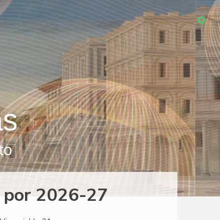
as
to
 por 2026-27