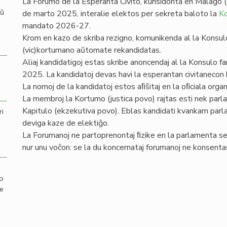
La Forumo de la Esperanta Civito, kunsidonta en Malago (
aŭ
de marto 2025, interalie elektos per sekreta baloto la
K
mandato 2026-27.
Krom en kazo de skriba rezigno, komunikenda al la Konsul
(vic)kortumano aŭtomate rekandidatas.
Aliaj kandidatigoj estas skribe anoncendaj al la Konsulo fa
2025. La kandidatoj devas havi la esperantan civitanecon k
La nomoj de la kandidatoj estos aﬁŝitaj en la oﬁciala orga
La membroj la Kortumo (justica povo) rajtas esti nek par
Kapitulo (ekzekutiva povo). Eblas kandidati kvankam parl
ri
deviga kaze de elektiĝo.
La Forumanoj ne partoprenontaj ﬁzike en la parlamenta ses
nur unu voĉon: se la du koncernataj forumanoj ne konsentas
mo
de