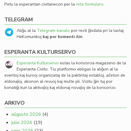
Petu la esperantan civitanecon per la
reta formularo
.
TELEGRAM
Aliĝu al la
Telegram-kanalo
por resti ĝisdata pri la lastaj
HeKomunikoj
kaj por komenti ilin
.
ESPERANTA KULTURSERVO
Esperanta Kulturservo
estas la konsorcia magazeno de la
Esperanta Civito. Tiu platformo ebligas la aliĝon al la
eventoj kaj kursoj organizataj de la paktintaj establoj, aĉeton de
eldonaĵoj, abonon al revuoj kaj multe pli. Vizitu ĝin tuj por
konatiĝi kun la aktivaĵoj kaj eldonaj novaĵoj de la konsorcio.
ARKIVO
aŭgusto 2026
(4)
julio 2026
(19)
junio 2026
(23)