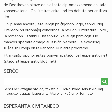
de Beethoven okaze de sia lasta diplomekzameno en itala
konservatorio). Oni ﬂustras ankaŭ pri ies debuto per antikva
liro.
Oni planas ankoraŭ atelierojn pri ĉigongo, jogo, tabloludoj.
Prelegoj pri eldonaĵoj koncernos la revuon “Literatura Foiro”,
la romanon “Istanbul” Istanbulo” kaj aliajn primicojn. Ne
mankos speciala omaĝo al István Nemere. La ekskursoj
tuŝos tri urbojn en la kantono, kun arta programo.
Pliaj (sin)proponoj estas bonvenaj:
stelo
[ĉe]
esperantio
.
net
(stelo[at]esperantio[dot]net)
SERĈO
Serĉu per (fragmento de) teksto aŭ HeKo-kodo. Minuskloj kaj
majuskloj egalas. Esperantaj literoj ankaŭ en x-formato.
ESPERANTA CIVITANECO