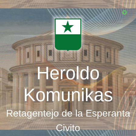
Skip
to
main
content
Heroldo
Komunikas
Retagentejo de la Esperanta
Civito