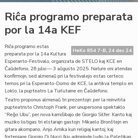
Riĉa programo preparata
por la 14a KEF
Riĉa programo estas
HeKo 854 7-B, 24 dec 24
preparata por la 14a Kultura
Esperanto-Festivalo, organizata de STELO kaj KCE en
Ĉaŭdefono, 28 julio — 3 aŭgusto 2025. Nature oni atendas
konﬁrmojn, sed almenaŭ pri la festivalejo estas certeco:
temos pri la Esperanto-Domo de KCE, la antikva templo en
Loklo, la pupteatro La Turlutaine en Ĉaŭdefono.
Teatro proponus almenaŭ tri prezentojn: per la reinvitita
pupteatristo Christoph Frank, per unupersona spektaklo
“Reĝo Ubu”, per nova kamiŝibajo de Giorgio Silfer. Kanto kaj
muziko listigas tri elstarajn gastojn: Mikaelo Bronŝtejn en
gitara akompano, Anjo Amika kun religiaj kantoj, kaj
fortepiane Giorgio Di Nucci (kiu admirinde ludis la Patetikan