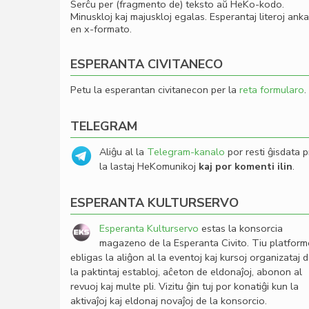
Serĉu per (fragmento de) teksto aŭ HeKo-kodo.
Minuskloj kaj majuskloj egalas. Esperantaj literoj ank
en x-formato.
ESPERANTA CIVITANECO
Petu la esperantan civitanecon per la
reta formularo
.
TELEGRAM
Aliĝu al la
Telegram-kanalo
por resti ĝisdata p
la lastaj HeKomunikoj
kaj por komenti ilin
.
ESPERANTA KULTURSERVO
Esperanta Kulturservo
estas la konsorcia
magazeno de la Esperanta Civito. Tiu platfor
ebligas la aliĝon al la eventoj kaj kursoj organizataj 
la paktintaj establoj, aĉeton de eldonaĵoj, abonon al
revuoj kaj multe pli. Vizitu ĝin tuj por konatiĝi kun la
aktivaĵoj kaj eldonaj novaĵoj de la konsorcio.