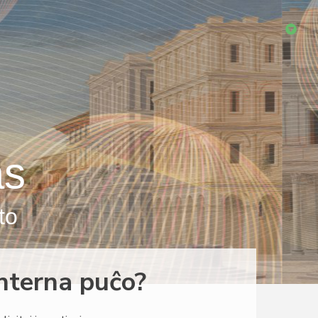
as
to
nterna puĉo?