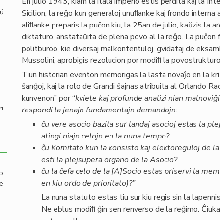
En julio 1943, kiam la itala imperio estis perdita kaj la Inte
aŭ
Sicilion, la reĝo kun generaloj unuﬂanke kaj frondo interna a
aliﬂanke preparis la puĉon kiu, la 25an de julio, kaŭzis la 
diktaturo, anstataŭita de plena povo al la reĝo. La puĉon f
politburoo, kie diversaj malkontentuloj, gvidataj de eksa
Mussolini, aprobigis rezolucion por modiﬁ la povostrukturo
Tiun historian eventon memorigas la lasta novaĵo en la kriz
ŝanĝoj, kaj la rolo de Grandi ŝajnas atribuita al Orlando Ra
kunvenon” por “
kviete kaj profunde analizi nian malnoviĝ
ri
respondi la jenajn fundamentajn demandojn:
ĉu vere asocio bazita sur landaj asocioj estas la ple
atingi niajn celojn en la nuna tempo?
ĉu Komitato kun la konsisto kaj elektoreguloj de l
esti la plejsupera organo de la Asocio?
ĉu la ĉefa celo de la [A]Socio estas priservi la m
mo
en kiu ordo de prioritato)?”
de
La nuna statuto estas tiu sur kiu regis sin la lapen
Ne eblus modiﬁ ĝin sen renverso de la reĝimo. Ĉiukaz