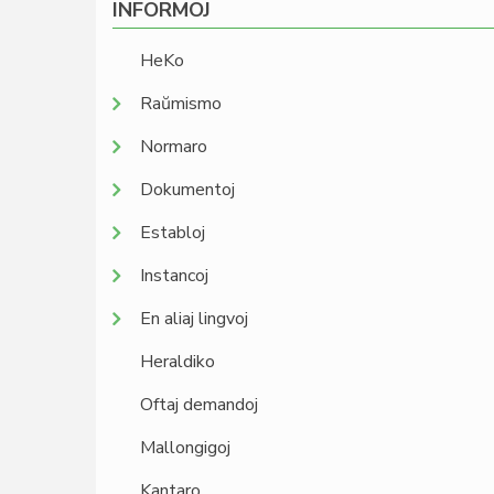
INFORMOJ
HeKo
Raŭmismo
Normaro
Dokumentoj
Establoj
Instancoj
En aliaj lingvoj
Heraldiko
Oftaj demandoj
Mallongigoj
Kantaro