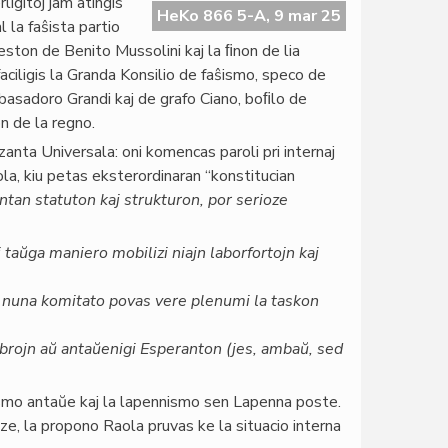
rligitoj jam atingis
HeKo 866 5-A, 9 mar 25
l la faŝista partio
areston de Benito Mussolini kaj la ﬁnon de lia
aciligis la Granda Konsilio de faŝismo, speco de
mbasadoro Grandi kaj de grafo Ciano, boﬁlo de
n de la regno.
anta Universala: oni komencas paroli pri internaj
ola, kiu petas eksterordinaran “konstitucian
intan statuton kaj strukturon, por serioze
j taŭga maniero mobilizi niajn laborfortojn kaj
a nuna komitato povas vere plenumi la taskon
embrojn aŭ antaŭenigi Esperanton (jes, ambaŭ, sed
nismo antaŭe kaj la lapennismo sen Lapenna poste.
e, la propono Raola pruvas ke la situacio interna