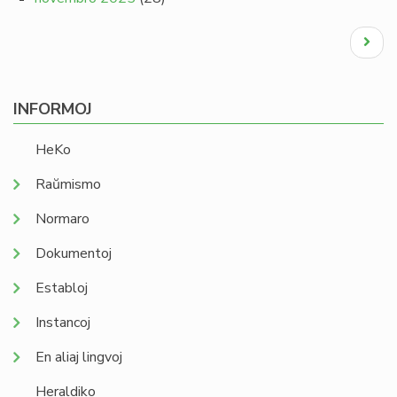
Pagination
Next
page
INFORMOJ
HeKo
Raŭmismo
Normaro
Dokumentoj
Establoj
Instancoj
En aliaj lingvoj
Heraldiko