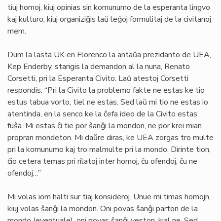
tiuj homoj, kiuj opinias sin komunumo de la esperanta lingvo
kaj kulturo, kiuj organiziĝis laŭ leĝoj formulitaj de la civitanoj
mem.
Dum la lasta UK en Florenco la antaŭa prezidanto de UEA,
Kep Enderby, starigis la demandon al la nuna, Renato
Corsetti, pri la Esperanta Civito. Laŭ atestoj Corsetti
respondis: “Pri la Civito la problemo fakte ne estas ke tio
estus tabua vorto, tiel ne estas. Sed laŭ mi tio ne estas io
atentinda, en la senco ke la ĉefa ideo de la Civito estas
fuŝa. Mi estas ĉi tie por ŝanĝi la mondon, ne por krei mian
propran mondeton. Mi daŭre diras, ke UEA zorgas tro multe
pri la komunumo kaj tro malmulte pri la mondo. Dirinte tion,
ĉio cetera temas pri rilatoj inter homoj, ĉu ofendoj, ĉu ne
ofendoj…”
Mi volas iom halti sur tiaj konsideroj. Unue mi timas homojn,
kiuj volas ŝanĝi la mondon. Oni povas ŝanĝi parton de la
mondo (eventuale), oni povas ŝanĝi veston, kial ne. Sed