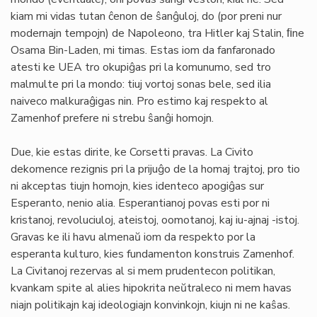
kiam mi vidas tutan ĉenon de ŝanĝuloj, do (por preni nur
modernajn tempojn) de Napoleono, tra Hitler kaj Stalin, ﬁne
Osama Bin-Laden, mi timas. Estas iom da fanfaronado
atesti ke UEA tro okupiĝas pri la komunumo, sed tro
malmulte pri la mondo: tiuj vortoj sonas bele, sed ilia
naiveco malkuraĝigas nin. Pro estimo kaj respekto al
Zamenhof prefere ni strebu ŝanĝi homojn.
Due, kie estas dirite, ke Corsetti pravas. La Civito
dekomence rezignis pri la prijuĝo de la homaj trajtoj, pro tio
ni akceptas tiujn homojn, kies identeco apogiĝas sur
Esperanto, nenio alia. Esperantianoj povas esti por ni
kristanoj, revoluciuloj, ateistoj, oomotanoj, kaj iu-ajnaj -istoj.
Gravas ke ili havu almenaŭ iom da respekto por la
esperanta kulturo, kies fundamenton konstruis Zamenhof.
La Civitanoj rezervas al si mem prudentecon politikan,
kvankam spite al alies hipokrita neŭtraleco ni mem havas
niajn politikajn kaj ideologiajn konvinkojn, kiujn ni ne kaŝas.