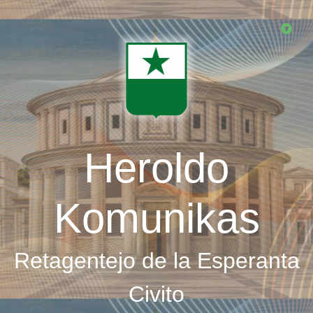
Skip
to
main
content
Heroldo
Komunikas
Retagentejo de la Esperanta
Civito