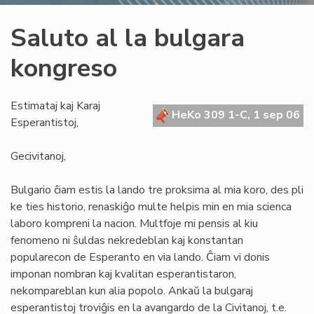
Saluto al la bulgara
kongreso
Estimataj kaj Karaj
HeKo 309 1-C, 1 sep 06
Esperantistoj,
Gecivitanoj,
Bulgario ĉiam estis la lando tre proksima al mia koro, des pli
ke ties historio, renaskiĝo multe helpis min en mia scienca
laboro kompreni la nacion. Multfoje mi pensis al kiu
fenomeno ni ŝuldas nekredeblan kaj konstantan
popularecon de Esperanto en via lando. Ĉiam vi donis
imponan nombran kaj kvalitan esperantistaron,
nekompareblan kun alia popolo. Ankaŭ la bulgaraj
esperantistoj troviĝis en la avangardo de la Civitanoj, t.e.