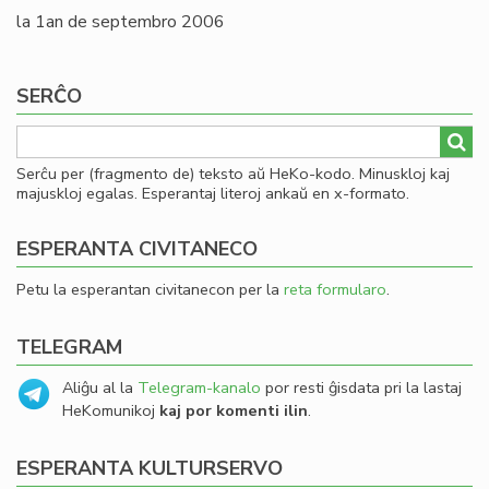
la 1an de septembro 2006
SERĈO
Serĉu per (fragmento de) teksto aŭ HeKo-kodo. Minuskloj kaj
majuskloj egalas. Esperantaj literoj ankaŭ en x-formato.
ESPERANTA CIVITANECO
Petu la esperantan civitanecon per la
reta formularo
.
TELEGRAM
Aliĝu al la
Telegram-kanalo
por resti ĝisdata pri la lastaj
HeKomunikoj
kaj por komenti ilin
.
ESPERANTA KULTURSERVO