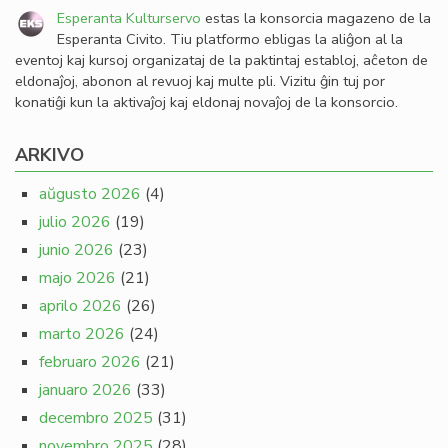
Esperanta Kulturservo
estas la konsorcia magazeno de la
Esperanta Civito. Tiu platformo ebligas la aliĝon al la
eventoj kaj kursoj organizataj de la paktintaj establoj, aĉeton de
eldonaĵoj, abonon al revuoj kaj multe pli. Vizitu ĝin tuj por
konatiĝi kun la aktivaĵoj kaj eldonaj novaĵoj de la konsorcio.
ARKIVO
aŭgusto 2026
(4)
julio 2026
(19)
junio 2026
(23)
majo 2026
(21)
aprilo 2026
(26)
marto 2026
(24)
februaro 2026
(21)
januaro 2026
(33)
decembro 2025
(31)
novembro 2025
(28)