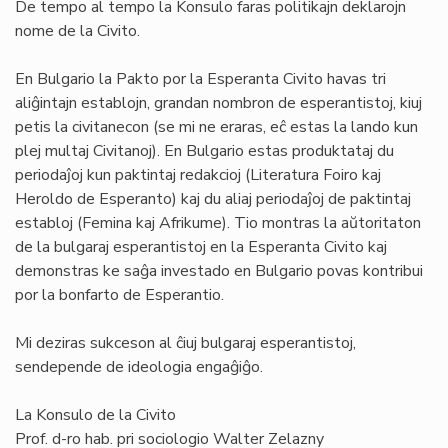
De tempo al tempo la Konsulo faras politikajn deklarojn
nome de la Civito.
En Bulgario la Pakto por la Esperanta Civito havas tri
aliĝintajn establojn, grandan nombron de esperantistoj, kiuj
petis la civitanecon (se mi ne eraras, eĉ estas la lando kun
plej multaj Civitanoj). En Bulgario estas produktataj du
periodaĵoj kun paktintaj redakcioj (Literatura Foiro kaj
Heroldo de Esperanto) kaj du aliaj periodaĵoj de paktintaj
establoj (Femina kaj Afrikume). Tio montras la aŭtoritaton
de la bulgaraj esperantistoj en la Esperanta Civito kaj
demonstras ke saĝa investado en Bulgario povas kontribui
por la bonfarto de Esperantio.
Mi deziras sukceson al ĉiuj bulgaraj esperantistoj,
sendepende de ideologia engaĝiĝo.
La Konsulo de la Civito
Prof. d-ro hab. pri sociologio Walter Zelazny