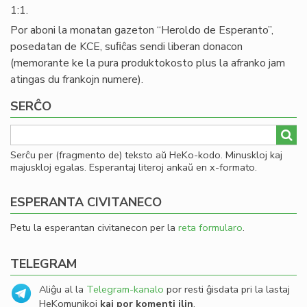
1:1.
Por aboni la monatan gazeton “Heroldo de Esperanto”,
posedatan de KCE, suﬁĉas sendi liberan donacon
(memorante ke la pura produktokosto plus la afranko jam
atingas du frankojn numere).
SERĈO
Serĉu per (fragmento de) teksto aŭ HeKo-kodo. Minuskloj kaj
majuskloj egalas. Esperantaj literoj ankaŭ en x-formato.
ESPERANTA CIVITANECO
Petu la esperantan civitanecon per la
reta formularo
.
TELEGRAM
Aliĝu al la
Telegram-kanalo
por resti ĝisdata pri la lastaj
HeKomunikoj
kaj por komenti ilin
.