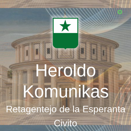
Skip
to
main
content
Heroldo
Komunikas
Retagentejo de la Esperanta
Civito