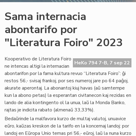
Sama internacia
abontarifo por
"Literatura Foiro" 2023
Kooperativo de Literatura Foiro
HeKo 794 7-B, 7 sep 22
ne intencas altigi la internacian
abontarifon por la fama kultura revuo “Literatura Foiro”: ĝi
restos 56,- svisaj frankoj, por ses numeroj jare po 64 paĝoj,
akurate aperontaj. La abonantoj kiuj havas (aŭ samtempe
kun la abono petas) la esperantan civitanecon kaj rezidas en
lando de alia kontingento ol la unua, laŭ la Monda Banko,
rajtas je indicita rabato (almenaŭ 33,33%).
Bedaŭrinde la malfavora kurzo de multaj valutoj, unuavice
eŭro, kaŭzas kreskon de la tarifo en la koncernaj landoj: por
landoj en Eŭropa Unio temas pri 56,- eŭroj, laŭ la nuna kurzo