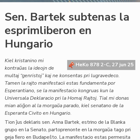
Sen. Bartek subtenas la
esprimliberon en
Hungario
Kiel kristanino mi
HeKo 878 2-C, 27 jun 25
kontraŭas la ideojn de
multaj “genristoj” kaj ne konsentas pri lugravedeco.
Tamen la rajto manifestacii estas fundamenta por
Esperantiano, se la manifestacio kongruas kun la
Universala Deklaracio pri la Homaj Rajtoj. Tial mi donas
mian aliĝon al la morgaŭa parado, kiel senatano de la
Esperanta Civito en Hungario
.
Tion ĵus deklaris sen. Anna Bartek, estrino de la Blanka
grupo en la Senato, partoprenonte en la morgaŭa tago pri
geja ﬁero en Budapeŝto. La manifestacio estas permesita