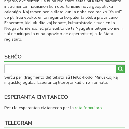
rigardo okcidenten. La nuna registaro estas pli Keleti, miksante
instrumentan naciismon kun oportunisme nova geopolitika
orientiĝo. Kaj tamen nenia rilato kun la nobeleca radiko “falusi”
de pli frua epoko, en la reganta korpulenta pleba provincano.
Esperanto, kiel aludite kaj konate, kulturhistorie situas en la
Nyugati tendenco, eĉ pro elekto de la Nyugati inteligencio mem:
tial ne mirigas la nuna opozicio de esperantistoj al la ŝtata
registaro.
SERĈO
Serĉu per (fragmento de) teksto aŭ HeKo-kodo. Minuskloj kaj
majuskloj egalas. Esperantaj literoj ankaŭ en x-formato.
ESPERANTA CIVITANECO
Petu la esperantan civitanecon per la
reta formularo
.
TELEGRAM