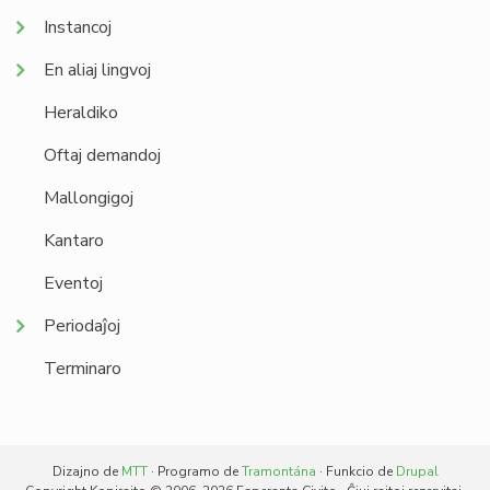
Instancoj
En aliaj lingvoj
Heraldiko
Oftaj demandoj
Mallongigoj
Kantaro
Eventoj
Periodaĵoj
Terminaro
Dizajno de
MTT
· Programo de
Tramontána
· Funkcio de
Drupal