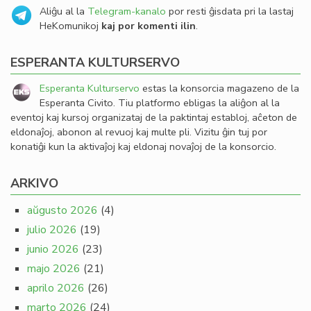
Aliĝu al la
Telegram-kanalo
por resti ĝisdata pri la lastaj
HeKomunikoj
kaj por komenti ilin
.
ESPERANTA KULTURSERVO
Esperanta Kulturservo
estas la konsorcia magazeno de la
Esperanta Civito. Tiu platformo ebligas la aliĝon al la
eventoj kaj kursoj organizataj de la paktintaj establoj, aĉeton de
eldonaĵoj, abonon al revuoj kaj multe pli. Vizitu ĝin tuj por
konatiĝi kun la aktivaĵoj kaj eldonaj novaĵoj de la konsorcio.
ARKIVO
aŭgusto 2026
(4)
julio 2026
(19)
junio 2026
(23)
majo 2026
(21)
aprilo 2026
(26)
marto 2026
(24)