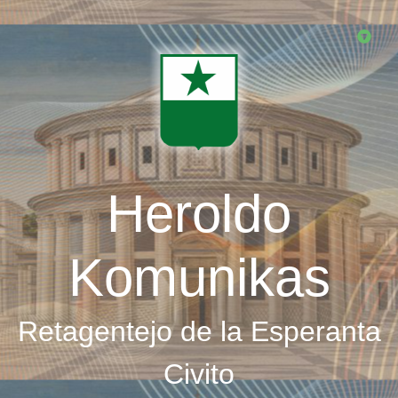
Skip
to
main
content
Heroldo
Komunikas
Retagentejo de la Esperanta
Civito