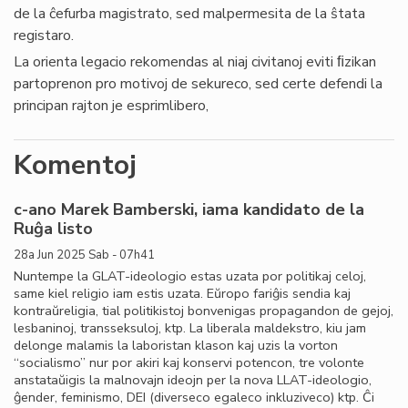
de la ĉefurba magistrato, sed malpermesita de la ŝtata
registaro.
La orienta legacio rekomendas al niaj civitanoj eviti ﬁzikan
partoprenon pro motivoj de sekureco, sed certe defendi la
principan rajton je esprimlibero,
Komentoj
c-ano Marek Bamberski, iama kandidato de la
Ruĝa listo
28a Jun 2025 Sab - 07h41
Nuntempe la GLAT-ideologio estas uzata por politikaj celoj,
same kiel religio iam estis uzata. Eŭropo fariĝis sendia kaj
kontraŭreligia, tial politikistoj bonvenigas propagandon de gejoj,
lesbaninoj, transseksuloj, ktp. La liberala maldekstro, kiu jam
delonge malamis la laboristan klason kaj uzis la vorton
“socialismo” nur por akiri kaj konservi potencon, tre volonte
anstataŭigis la malnovajn ideojn per la nova LLAT-ideologio,
ĝender, feminismo, DEI (diverseco egaleco inkluziveco) ktp. Ĉi