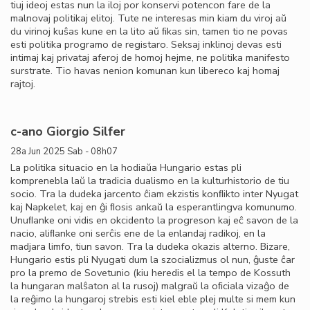
tiuj ideoj estas nun la iloj por konservi potencon fare de la
malnovaj politikaj elitoj. Tute ne interesas min kiam du viroj aŭ
du virinoj kuŝas kune en la lito aŭ ﬁkas sin, tamen tio ne povas
esti politika programo de registaro. Seksaj inklinoj devas esti
intimaj kaj privataj aferoj de homoj hejme, ne politika manifesto
surstrate. Tio havas nenion komunan kun libereco kaj homaj
rajtoj.
c-ano Giorgio Silfer
28a Jun 2025 Sab - 08h07
La politika situacio en la hodiaŭa Hungario estas pli
komprenebla laŭ la tradicia dualismo en la kulturhistorio de tiu
socio. Tra la dudeka jarcento ĉiam ekzistis konﬂikto inter Nyugat
kaj Napkelet, kaj en ĝi ﬂosis ankaŭ la esperantlingva komunumo.
Unuﬂanke oni vidis en okcidento la progreson kaj eĉ savon de la
nacio, aliﬂanke oni serĉis ene de la enlandaj radikoj, en la
madjara limfo, tiun savon. Tra la dudeka okazis alterno. Bizare,
Hungario estis pli Nyugati dum la szocializmus ol nun, ĝuste ĉar
pro la premo de Sovetunio (kiu heredis el la tempo de Kossuth
la hungaran malŝaton al la rusoj) malgraŭ la oﬁciala vizaĝo de
la reĝimo la hungaroj strebis esti kiel eble plej multe si mem kun