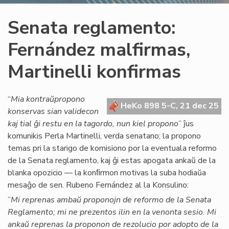
Senata reglamento:
Fernández malfirmas,
Martinelli konfirmas
“
Mia kontraŭpropono
HeKo 898 5-C, 21 dec 25
konservas sian validecon
kaj tial ĝi restu en la tagordo, nun kiel propono
” ĵus
komunikis Perla Martinelli, verda senatano; la propono
temas pri la starigo de komisiono por la eventuala reformo
de la Senata reglamento, kaj ĝi estas apogata ankaŭ de la
blanka opozicio — la konﬁrmon motivas la suba hodiaŭa
mesaĝo de sen. Rubeno Fernández al la Konsulino:
”
Mi reprenas ambaŭ proponojn de reformo de la Senata
Reglamento; mi ne prezentos ilin en la venonta sesio. Mi
ankaŭ reprenas la proponon de rezolucio por adopto de la