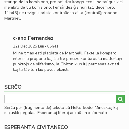
starigo de la komisiono, pro politika kongrueco li ne taŭgus kiel
membro de tiu komisiono. Fernández ĝis nun (21 decembro,
11h45) ne rezignis pri sia kontraŭeco al la (kontraŭ)propono
Martinelli.
c-ano Fernandez
22a Dec 2025 Lun - 06h41
Mi ne timas esti plagiata de Martinelli. Fakte la komparo
inter mia propono kaj ŝia tre precize konturos la malfortajn
punktojn de silferismo, la Civiton kiun iuj permesas ekzisti
kaj la Civiton kiu povus ekzisti.
SERĈO
Serĉu per (fragmento de) teksto aŭ HeKo-kodo. Minuskloj kaj
majuskloj egalas. Esperantaj literoj ankaŭ en x-formato.
ESPERANTA CIVITANECO