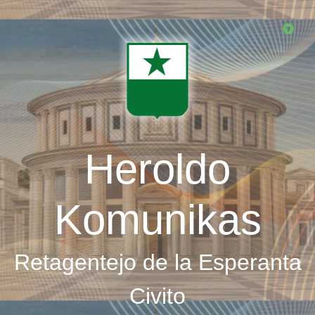
Skip
to
main
content
Heroldo
Komunikas
Retagentejo de la Esperanta
Civito