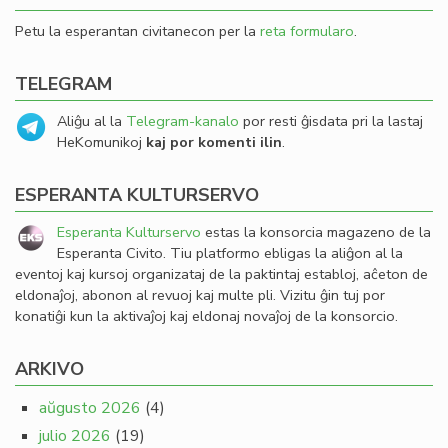
Petu la esperantan civitanecon per la
reta formularo
.
TELEGRAM
Aliĝu al la
Telegram-kanalo
por resti ĝisdata pri la lastaj
HeKomunikoj
kaj por komenti ilin
.
ESPERANTA KULTURSERVO
Esperanta Kulturservo
estas la konsorcia magazeno de la
Esperanta Civito. Tiu platformo ebligas la aliĝon al la
eventoj kaj kursoj organizataj de la paktintaj establoj, aĉeton de
eldonaĵoj, abonon al revuoj kaj multe pli. Vizitu ĝin tuj por
konatiĝi kun la aktivaĵoj kaj eldonaj novaĵoj de la konsorcio.
ARKIVO
aŭgusto 2026
(4)
julio 2026
(19)