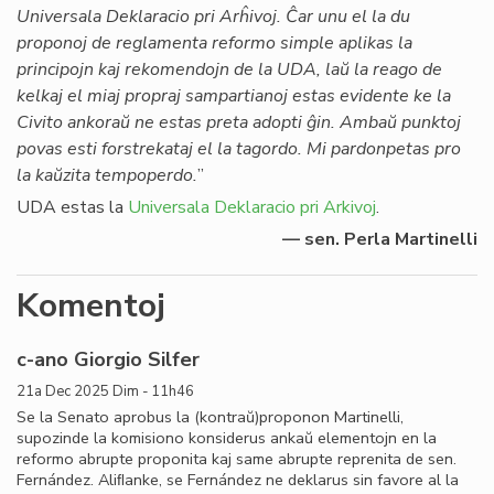
Universala Deklaracio pri Arĥivoj. Ĉar unu el la du
proponoj de reglamenta reformo simple aplikas la
principojn kaj rekomendojn de la UDA, laŭ la reago de
kelkaj el miaj propraj sampartianoj estas evidente ke la
Civito ankoraŭ ne estas preta adopti ĝin. Ambaŭ punktoj
povas esti forstrekataj el la tagordo. Mi pardonpetas pro
la kaŭzita tempoperdo.
”
UDA estas la
Universala Deklaracio pri Arkivoj
.
— sen. Perla Martinelli
Komentoj
c-ano Giorgio Silfer
21a Dec 2025 Dim - 11h46
Se la Senato aprobus la (kontraŭ)proponon Martinelli,
supozinde la komisiono konsiderus ankaŭ elementojn en la
reformo abrupte proponita kaj same abrupte reprenita de sen.
Fernández. Aliﬂanke, se Fernández ne deklarus sin favore al la