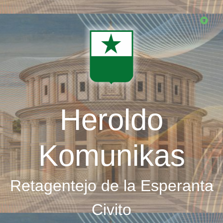
Skip
to
main
content
Heroldo
Komunikas
Retagentejo de la Esperanta
Civito