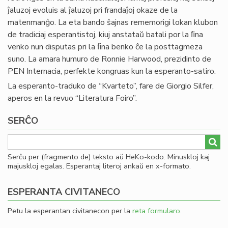
ĵaluzoj evoluis al ĵaluzoj pri frandaĵoj okaze de la
matenmanĝo. La eta bando ŝajnas rememorigi lokan klubon
de tradiciaj esperantistoj, kiuj anstataŭ batali por la ﬁna
venko nun disputas pri la ﬁna benko ĉe la posttagmeza
suno. La amara humuro de Ronnie Harwood, prezidinto de
PEN Internacia, perfekte kongruas kun la esperanto-satiro.
La esperanto-traduko de “Kvarteto”, fare de Giorgio Silfer,
aperos en la revuo “Literatura Foiro”.
SERĈO
Serĉu per (fragmento de) teksto aŭ HeKo-kodo. Minuskloj kaj
majuskloj egalas. Esperantaj literoj ankaŭ en x-formato.
ESPERANTA CIVITANECO
Petu la esperantan civitanecon per la
reta formularo
.