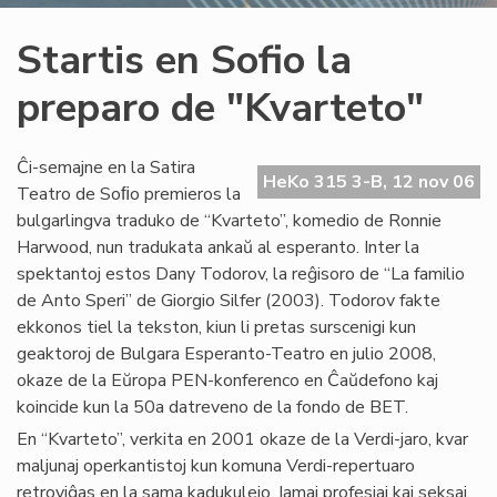
Startis en Sofio la
preparo de "Kvarteto"
Ĉi-semajne en la Satira
HeKo 315 3-B, 12 nov 06
Teatro de Soﬁo premieros la
bulgarlingva traduko de “Kvarteto”, komedio de Ronnie
Harwood, nun tradukata ankaŭ al esperanto. Inter la
spektantoj estos Dany Todorov, la reĝisoro de “La familio
de Anto Speri” de Giorgio Silfer (2003). Todorov fakte
ekkonos tiel la tekston, kiun li pretas surscenigi kun
geaktoroj de Bulgara Esperanto-Teatro en julio 2008,
okaze de la Eŭropa PEN-konferenco en Ĉaŭdefono kaj
koincide kun la 50a datreveno de la fondo de BET.
En “Kvarteto”, verkita en 2001 okaze de la Verdi-jaro, kvar
maljunaj operkantistoj kun komuna Verdi-repertuaro
retroviĝas en la sama kadukulejo. Iamaj profesiaj kaj seksaj