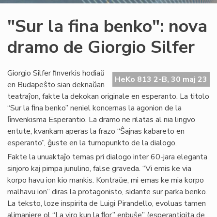
"Sur la fina benko": nova
dramo de Giorgio Silfer
Giorgio Silfer ﬁnverkis hodiaŭ
HeKo 813 2-B, 30 maj 23
en Budapeŝto sian deknaŭan
teatraĵon, fakte la dekokan originale en esperanto. La titolo
“Sur la ﬁna benko” neniel koncernas la agonion de la
ﬁnvenkisma Esperantio. La dramo ne rilatas al nia lingvo
entute, kvankam aperas la frazo “Ŝajnas kabareto en
esperanto”, ĝuste en la turnopunkto de la dialogo.
Fakte la unuaktaĵo temas pri dialogo inter 60-jara eleganta
sinjoro kaj pimpa junulino, false graveda. “Vi emis ke via
korpo havu ion kio mankis. Kontraŭe, mi emas ke mia korpo
malhavu ion” diras la protagonisto, sidante sur parka benko.
La teksto, loze inspirita de Luigi Pirandello, evoluas tamen
alimaniere ol “La viro kun la ﬂor” enbuŝe” (esperantigita de