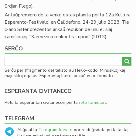
Srdjan Flego).
Antaŭpremiero de la verko estas planita por la 12a Kultura
Esperanto-Festivalo, en Ĉaŭdefono, 24-29 julio 2023. Tie
c-ano Silfer prezentos ankaŭ replikon de unu el siaj
kamiŝibajoj: “Karmezina renkontis Lupon” (2013).
SERĈO
Serĉu per (fragmento de) teksto aŭ HeKo-kodo. Minuskloj kaj
majuskloj egalas. Esperantaj literoj ankaŭ en x-formato.
ESPERANTA CIVITANECO
Petu la esperantan civitanecon per la
reta formularo
.
TELEGRAM
Aliĝu al la
Telegram-kanalo
por resti ĝisdata pri la lastaj