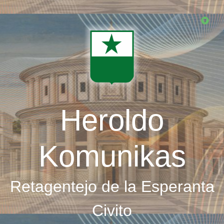
Skip
to
main
content
Heroldo
Komunikas
Retagentejo de la Esperanta
Civito