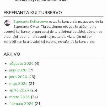
HeKomunikoj
kaj por komenti ilin
.
ESPERANTA KULTURSERVO
Esperanta Kulturservo
estas la konsorcia magazeno de la
Esperanta Civito. Tiu platformo ebligas la aliĝon al la
eventoj kaj kursoj organizataj de la paktintaj establoj, aĉeton de
eldonaĵoj, abonon al revuoj kaj multe pli. Vizitu ĝin tuj por
konatiĝi kun la aktivaĵoj kaj eldonaj novaĵoj de la konsorcio.
ARKIVO
aŭgusto 2026
(4)
julio 2026
(19)
junio 2026
(23)
majo 2026
(21)
aprilo 2026
(26)
marto 2026
(24)
februaro 2026
(21)