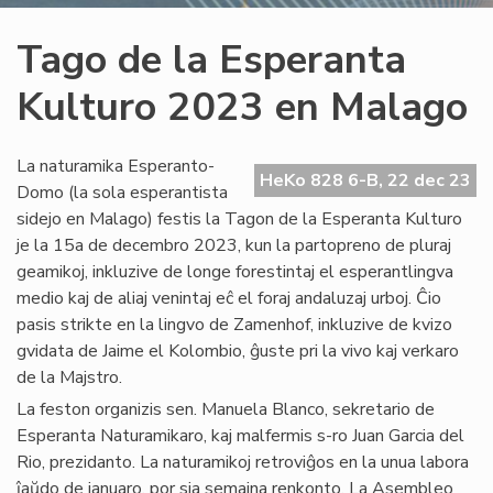
Tago de la Esperanta
Kulturo 2023 en Malago
La naturamika Esperanto-
HeKo 828 6-B, 22 dec 23
Domo (la sola esperantista
sidejo en Malago) festis la Tagon de la Esperanta Kulturo
je la 15a de decembro 2023, kun la partopreno de pluraj
geamikoj, inkluzive de longe forestintaj el esperantlingva
medio kaj de aliaj venintaj eĉ el foraj andaluzaj urboj. Ĉio
pasis strikte en la lingvo de Zamenhof, inkluzive de kvizo
gvidata de Jaime el Kolombio, ĝuste pri la vivo kaj verkaro
de la Majstro.
La feston organizis sen. Manuela Blanco, sekretario de
Esperanta Naturamikaro, kaj malfermis s-ro Juan Garcia del
Rio, prezidanto. La naturamikoj retroviĝos en la unua labora
ĵaŭdo de januaro, por sia semajna renkonto. La Asembleo