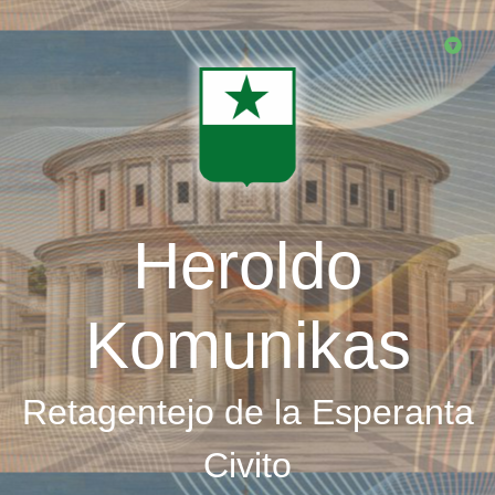
Skip
to
main
content
Heroldo
Komunikas
Retagentejo de la Esperanta
Civito