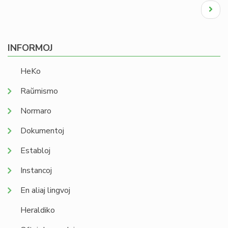
Pagination
Next
page
INFORMOJ
HeKo
Raŭmismo
Normaro
Dokumentoj
Establoj
Instancoj
En aliaj lingvoj
Heraldiko