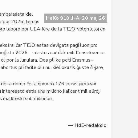
, embarasata kiel
HeKo 910 1-A, 20 maj 26
io por 2026: temus
 pro laboro por UEA fare de la TEJO-volontuloj en
kstra, ĉar TEJO estas devigata pagi luon pro
buĝeto 2026 — restus nur dek mil. Konsekvence
 ol por la Junulara. Des pli ke peti Erasmus-
ortus pli facile ol unu, kiel okazis ĝuste ĉi-jare,
o de la domo ĉe la numero 176: pasis jam kvar
u interesato estis unu miliono kaj cent mil eŭroj,
 malkreski sub milionon.
— HdE-redakcio