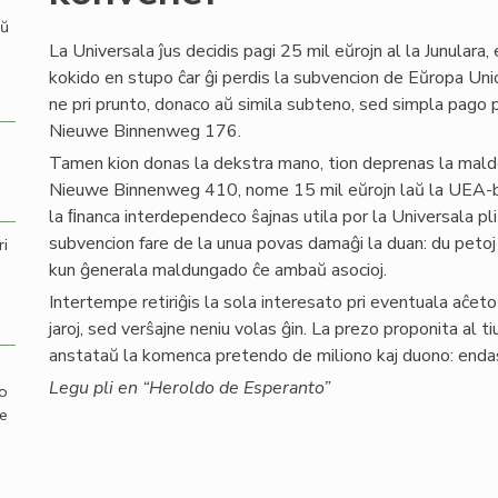
aŭ
La Universala ĵus decidis pagi 25 mil eŭrojn al la Junulara
kokido en stupo ĉar ĝi perdis la subvencion de Eŭropa Un
ne pri prunto, donaco aŭ simila subteno, sed simpla pago
Nieuwe Binnenweg 176.
Tamen kion donas la dekstra mano, tion deprenas la malde
Nieuwe Binnenweg 410, nome 15 mil eŭrojn laŭ la UEA-
la ﬁnanca interdependeco ŝajnas utila por la Universala pli
subvencion fare de la unua povas damaĝi la duan: du petoj ab
ri
kun ĝenerala maldungado ĉe ambaŭ asocioj.
Intertempe retiriĝis la sola interesato pri eventuala aĉet
jaroj, sed verŝajne neniu volas ĝin. La prezo proponita al ti
anstataŭ la komenca pretendo de miliono kaj duono: endas
Legu pli en “Heroldo de Esperanto”
mo
de