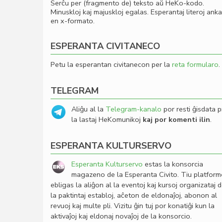
Serĉu per (fragmento de) teksto aŭ HeKo-kodo.
Minuskloj kaj majuskloj egalas. Esperantaj literoj ank
en x-formato.
ESPERANTA CIVITANECO
Petu la esperantan civitanecon per la
reta formularo
.
TELEGRAM
Aliĝu al la
Telegram-kanalo
por resti ĝisdata p
la lastaj HeKomunikoj
kaj por komenti ilin
.
ESPERANTA KULTURSERVO
Esperanta Kulturservo
estas la konsorcia
magazeno de la Esperanta Civito. Tiu platfor
ebligas la aliĝon al la eventoj kaj kursoj organizataj 
la paktintaj establoj, aĉeton de eldonaĵoj, abonon al
revuoj kaj multe pli. Vizitu ĝin tuj por konatiĝi kun la
aktivaĵoj kaj eldonaj novaĵoj de la konsorcio.