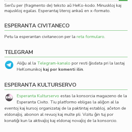
Serĉu per (fragmento de) teksto aŭ HeKo-kodo. Minuskloj kaj
majuskloj egalas. Esperantaj literoj ankaŭ en x-formato.
ESPERANTA CIVITANECO
Petu la esperantan civitanecon per la
reta formularo
.
TELEGRAM
Aliĝu al la
Telegram-kanalo
por resti ĝisdata pri la lastaj
HeKomunikoj
kaj por komenti ilin
.
ESPERANTA KULTURSERVO
Esperanta Kulturservo
estas la konsorcia magazeno de la
Esperanta Civito. Tiu platformo ebligas la aliĝon al la
eventoj kaj kursoj organizataj de la paktintaj establoj, aĉeton de
eldonaĵoj, abonon al revuoj kaj multe pli. Vizitu ĝin tuj por
konatiĝi kun la aktivaĵoj kaj eldonaj novaĵoj de la konsorcio.