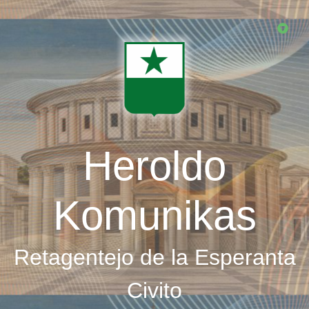
Skip
to
main
content
Heroldo
Komunikas
Retagentejo de la Esperanta
Civito