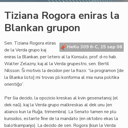
Tiziana Rogora eniras la
Blankan grupon
Sen. Tiziana Rogora eliras
HeKo 309 6-C, 15 sep 06
de la Verda grupo kaj
eniras la Blankan, per letero al la Konsulo, prof. d-ro hab.
Walter Zelazny, kaj al la Verda grupestro, sen. Bertil
Nilsson. Ŝi motivis la decidon per la frazo: “la programon [de
la Blanka listo] mi trovas pli konforma al mia nuna politika
orientiĝo”.
Per ŝia decido, la opozicio kreskas al kvin gesenatanoj (el
dek naŭ), kaj la Verda grupo malkreskas al dek unu (en
alianco kun la Ruĝa, trimembra). La Senato tamen ne plu
kunsidos, estante ﬁne de la mandato (en oktobro ekas la
balotkampanjo). La decido de sen. Rogora (kiun la Verda