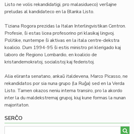
Listo ne volis rekandidatigi, pro malasidueco) verŝajne
preludas al kandidateco en la Blanka Listo.
Tiziana Rogora prezidas la Italan Interlingvistikan Centron.
Profesie, ŝi estas licea profesorino pri klasikaj lingvoj.
Politike, nuntempe ŝi aktivas en la itala centre-dekstra
koalicio. Dum 1994-95 ŝi estis ministro pri klerigado kaj
laboro de Regiono Lombardio, en koalicio de
kristandemokratoj, socialistoj kaj federistoj.
Alia eliranta senatano, ankaŭ italdevena, Marco Picasso, ne
rekandidatos por sia nuna grupo (la Ruĝa) sed en la Verda
Listo. Tamen okazos neniu interna transiro, pro la akordo
inter la du maldekstremaj grupoj, kiuj kune formas la nunan
majoritaton.
SERĈO