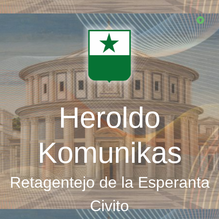
Skip
to
main
content
Heroldo
Komunikas
Retagentejo de la Esperanta
Civito