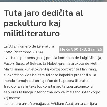
Tuta jaro dediĉita al
packulturo kaj
militliteraturo
a
La 332
numero de
Literatura
HeKo 860 1-B, 1 jan 25
Foiro
(decembro 2024)
uverturas per pensiga kaj poezia kontribuo de Luigi Minnaja,
Pacon, Sinjoro!
Sekvas la Nobel-premia artikolo de Helmi
Martikainen, kun elokventaj vortoj portretinta Han Kang,
sudkoreinon kies beletra talento kapablis prezenti al la
mondo temojn, stilon kaj riĉon de la propra literatura
tradicio. En siaj tekstoj, konataj pro la tipa lakoneco, ŝi
esploras la limojn inter normaleco kaj malsano, inter korpo
kaj menso.
La numero ankaŭ omaĝas al William Auld, en la centjara