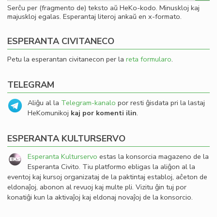
Serĉu per (fragmento de) teksto aŭ HeKo-kodo. Minuskloj kaj
majuskloj egalas. Esperantaj literoj ankaŭ en x-formato.
ESPERANTA CIVITANECO
Petu la esperantan civitanecon per la
reta formularo
.
TELEGRAM
Aliĝu al la
Telegram-kanalo
por resti ĝisdata pri la lastaj
HeKomunikoj
kaj por komenti ilin
.
ESPERANTA KULTURSERVO
Esperanta Kulturservo
estas la konsorcia magazeno de la
Esperanta Civito. Tiu platformo ebligas la aliĝon al la
eventoj kaj kursoj organizataj de la paktintaj establoj, aĉeton de
eldonaĵoj, abonon al revuoj kaj multe pli. Vizitu ĝin tuj por
konatiĝi kun la aktivaĵoj kaj eldonaj novaĵoj de la konsorcio.