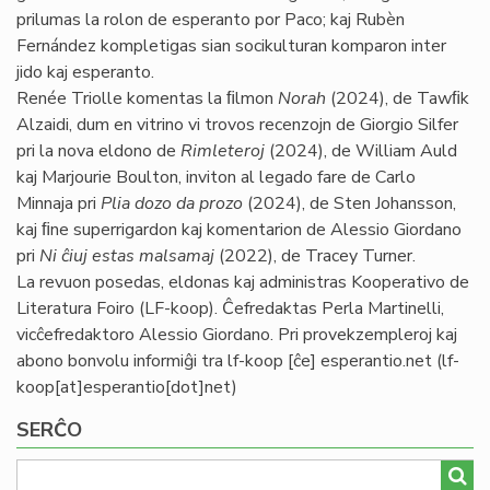
prilumas la rolon de esperanto por Paco; kaj Rubèn
Fernández kompletigas sian socikulturan komparon inter
jido kaj esperanto.
Renée Triolle komentas la ﬁlmon
Norah
(2024), de Tawﬁk
Alzaidi, dum en vitrino vi trovos recenzojn de Giorgio Silfer
pri la nova eldono de
Rimleteroj
(2024), de William Auld
kaj Marjourie Boulton, inviton al legado fare de Carlo
Minnaja pri
Plia dozo da prozo
(2024), de Sten Johansson,
kaj ﬁne superrigardon kaj komentarion de Alessio Giordano
pri
Ni ĉiuj estas malsamaj
(2022), de Tracey Turner.
La revuon posedas, eldonas kaj administras Kooperativo de
Literatura Foiro (LF-koop). Ĉefredaktas Perla Martinelli,
vicĉefredaktoro Alessio Giordano. Pri provekzempleroj kaj
abono bonvolu informiĝi tra
lf-koop
[ĉe]
esperantio
.
net
(lf-
koop[at]esperantio[dot]net)
SERĈO