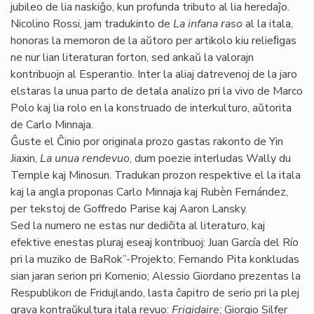
jubileo de lia naskiĝo, kun profunda tributo al lia heredaĵo.
Nicolino Rossi, jam tradukinto de
La infana raso
al la itala,
honoras la memoron de la aŭtoro per artikolo kiu relieﬁgas
ne nur lian literaturan forton, sed ankaŭ la valorajn
kontribuojn al Esperantio. Inter la aliaj datrevenoj de la jaro
elstaras la unua parto de detala analizo pri la vivo de Marco
Polo kaj lia rolo en la konstruado de interkulturo, aŭtorita
de Carlo Minnaja.
Ĝuste el Ĉinio por originala prozo gastas rakonto de Yin
Jiaxin,
La unua rendevuo
, dum poezie interludas Wally du
Temple kaj Minosun. Tradukan prozon respektive el la itala
kaj la angla proponas Carlo Minnaja kaj Rubèn Fernández,
per tekstoj de Goffredo Parise kaj Aaron Lansky.
Sed la numero ne estas nur dediĉita al literaturo, kaj
efektive enestas pluraj eseaj kontribuoj: Juan García del Río
pri la muziko de BaRok”-Projekto; Fernando Pita konkludas
sian jaran serion pri Komenio; Alessio Giordano prezentas la
Respublikon de Fridujlando, lasta ĉapitro de serio pri la plej
grava kontraŭkultura itala revuo:
Frigidaire
; Giorgio Silfer