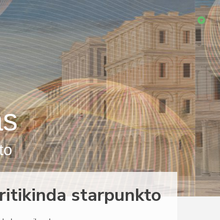
as
to
kritikinda starpunkto