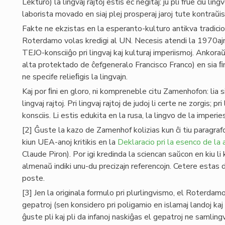
Lekturo) la lingvaj rajtoj estis eĉ negitaj: ju pli frue ĉiu l
laborista movado en siaj plej prosperaj jaroj tute kontraŭis l
Fakte ne ekzistas en la esperanto-kulturo antikva tradicio p
Roterdamo volas kredigi al UN. Necesis atendi la 1970ajn p
TEJO-konsciiĝo pri lingvaj kaj kulturaj imperiismoj. Anko
alta protektado de ĉefgeneralo Francisco Franco) en sia ﬁna
ne specife relieﬁgis la lingvajn.
Kaj por ﬁni en gloro, ni kompreneble citu Zamenhofon: lia s
lingvaj rajtoj. Pri lingvaj rajtoj de judoj li certe ne zorgis
konsciis. Li estis edukita en la rusa, la lingvo de la imperies
[2] Ĝuste la kazo de Zamenhof kolizias kun ĉi tiu paragrafo,
kiun UEA-anoj kritikis en la
Deklaracio pri la esenco de la
Claude Piron). Por igi kredinda la sciencan saŭcon en kiu li
almenaŭ indiki unu-du precizajn referencojn. Cetere estas d
poste.
[3] Jen la originala formulo pri plurlingvismo, el Roterda
gepatroj (sen konsidero pri poligamio en islamaj landoj kaj 
ĝuste pli kaj pli da infanoj naskiĝas el gepatroj ne samlingv