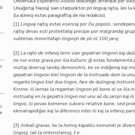
Universala Esperanto-Asocio diskonigis (interalie per oﬁc
aŭ
Unuiĝintaj Nacioj) sian starpunkton pri lingvaj rajtoj. Jen 
(la alineoj estas paragraﬁtaj de nia redakcio):
[1]
Lingvaj rajtoj estas esencaj por ĉiu popolo, sendepen
rajtoj devas esti protektataj precipe por malgrandaj gr
subtenas minoritatajn lingvojn de pli ol 100 jaroj.
[2]
La rajto de infanoj lerni sian gepatran lingvon kaj da
ne nur estas grava por ilia kulturo; ĝi estas fundamenta p
ri
multaj diversaj landoj demonstris, ke se indiĝenaj kaj min
gepatran lingvon kiel lingvon de la instruado dum la unu
reganta lingvo kiel dua lingvo, fare de dulingvaj instruisto
Krome, ili lernas la regantan lingvon pli bone ol se ilia i
instruataj en la gepatra lingvo nur unu aŭ du jarojn kaj il
lingvo, ili povas komence sukcesi relative bone, sed pro
mo
ekmalrapidiĝas kaj la diferenco inter ili kaj la infanoj p
de
[3]
Ankaŭ gravas, ke la homoj kapablu komuniki je divers
lingvoj, laŭ la cirkonstancoj, t.e.