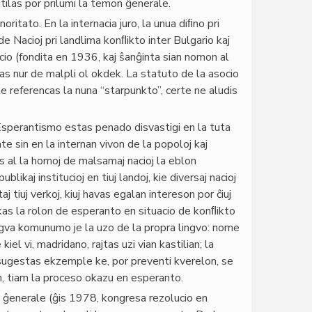
tilas por prilumi la temon ĝenerale.
oritato. En la internacia juro, la unua diﬁno pri
e Nacioj pri landlima konﬂikto inter Bulgario kaj
socio (fondita en 1936, kaj ŝanĝinta sian nomon al
tas nur de malpli ol okdek. La statuto de la asocio
e referencas la nuna “starpunkto”, certe ne aludis
Esperantismo estas penado disvastigi en la tuta
 sin en la internan vivon de la popoloj kaj
us al la homoj de malsamaj nacioj la eblon
blikaj institucioj en tiuj landoj, kie diversaj nacioj
taj tiuj verkoj, kiuj havas egalan intereson por ĉiuj
ndikas la rolon de esperanto en situacio de konﬂikto
ingva komunumo je la uzo de la propra lingvo: nome
iel vi, madridano, rajtas uzi vian kastilian; la
sugestas ekzemple ke, por preventi kverelon, se
nan, tiam la proceso okazu en esperanto.
ĝenerale (ĝis 1978, kongresa rezolucio en