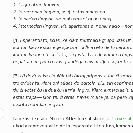
1. la gepatran lingvon,
2. la regionan lingvon, se ĝi estas malsama,
3. la nacian lingvon, se malsama ol la du unuaj,
4. internacian lingvon, kiu apartenas al neniu nacio – n
[4]
Esperantistoj scias, ke kiam multnacia grupo uzas unu
komunikado estas ege specifa. La ﬁna celo de Esperanto 
komunikadon pli facila kaj pli justa. Uzo de komuna lingv
gepatran lingvon havas grandegan avantaĝon super la ali
[5]
Ni dezirus ke Unuiĝintaj Nacioj pripensu tion ĉi konc
tre evidenta, kiam oni aŭdas delegitojn, kiuj sin esprimas 
tiu ĉi estas ĉu la dua ĉu la tria lingvo. Kiam ekparolas iu
estas frapa — kion tiu ĉi diras, havas multe pli da pezo k
uzanta fremdan lingvon.
ext
Ni petis de c-ano Giorgio Silfer, kiu subskribis la
Universala
age
oﬁciala reprezentanto de la esperanto-literaturo, komentari