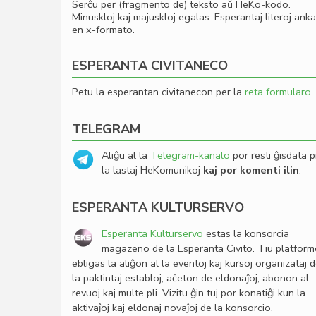
Serĉu per (fragmento de) teksto aŭ HeKo-kodo.
Minuskloj kaj majuskloj egalas. Esperantaj literoj ank
en x-formato.
ESPERANTA CIVITANECO
Petu la esperantan civitanecon per la
reta formularo
.
TELEGRAM
Aliĝu al la
Telegram-kanalo
por resti ĝisdata p
la lastaj HeKomunikoj
kaj por komenti ilin
.
ESPERANTA KULTURSERVO
Esperanta Kulturservo
estas la konsorcia
magazeno de la Esperanta Civito. Tiu platfor
ebligas la aliĝon al la eventoj kaj kursoj organizataj 
la paktintaj establoj, aĉeton de eldonaĵoj, abonon al
revuoj kaj multe pli. Vizitu ĝin tuj por konatiĝi kun la
aktivaĵoj kaj eldonaj novaĵoj de la konsorcio.