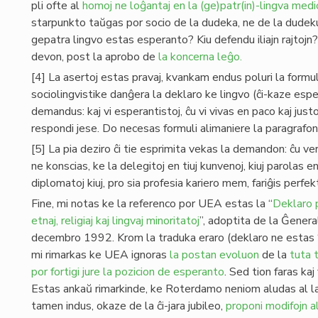
pli ofte al
homoj ne loĝantaj en la (ge)patr(in)-lingva medi
starpunkto taŭgas por socio de la dudeka, ne de la dudekunua
gepatra lingvo estas esperanto? Kiu defendu iliajn rajtojn? 
devon, post la aprobo de
la koncerna leĝo.
[4] La asertoj estas pravaj, kvankam endus poluri la formu
sociolingvistike danĝera la deklaro ke lingvo (ĉi-kaze esp
demandus: kaj vi esperantistoj, ĉu vi vivas en paco kaj ju
respondi jese. Do necesas formuli alimaniere la paragrafon
[5] La pia deziro ĉi tie esprimita vekas la demandon: ĉu
ne konscias, ke la delegitoj en tiuj kunvenoj, kiuj parolas e
diplomatoj kiuj, pro sia profesia kariero mem, fariĝis perfek
Fine, mi notas ke la referenco por UEA estas la “
Deklaro p
etnaj, religiaj kaj lingvaj minoritatoj
”, adoptita de la Ĝener
decembro 1992. Krom la traduka eraro (deklaro ne estas “
mi rimarkas ke UEA ignoras
la postan evoluon
de la
tuta t
por fortigi jure la pozicion de esperanto
. Sed tion faras ka
Estas ankaŭ rimarkinde, ke Roterdamo neniom aludas al la 
tamen indus, okaze de la ĉi-jara jubileo,
proponi modifojn al