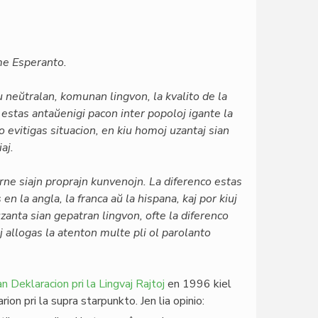
ome Esperanto.
 neŭtralan, komunan lingvon, la kvalito de la
estas antaŭenigi pacon inter popoloj igante la
o evitigas situacion, en kiu homoj uzantaj sian
aj.
erne siajn proprajn kunvenojn. La diferenco estas
en la angla, la franca aŭ la hispana, kaj por kiuj
 uzanta sian gepatran lingvon, ofte la diferenco
aj allogas la atenton multe pli ol parolanto
n Deklaracion pri la Lingvaj Rajtoj
en 1996 kiel
on pri la supra starpunkto. Jen lia opinio: