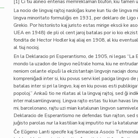
[1] Ĉi tiu alineo entenas memreklaman blufon, kiu tamen u
La nocio de lingvaj rajtoj naskiĝas kune kun tiu de lingva min
lingva minoritato formuliĝis en 1931, per deklaro de Ligo d
Grekio. Por historiisto kaj juristo estas mirige ekscii ke a
UEA en 1948) de pli ol cent jaroj batalas por io kio ekzis
fondita de Hector Hodler kaj aliaj en 1908, al kiu eventual
al tiuj nocioj.
En la Deklaracio pri Esperantismo, de 1905, ni legas “La 
mondo la uzadon de lingvo neŭtrale homa, kiu ne entrudante
neniom celante elpuŝi la ekzistantajn lingvojn naciajn don
kompreniĝadi inter si, kiu povus servi kiel paciga lingvo de pu
batalas inter si pri la lingvo, kaj en kiu povas esti publikiga
popoloj.” Ankaŭ tio ne rilatas al la lingvaj rajtoj, sed ĝi i
inter malsamlingvanoj. Lingva rajto estas tiu kiun havas l
mi, barcelonano, rajtu uzi mian katalunan lingvon samnivele k
Deklaracio de Esperantismo ne defendas tiun rajton, sed 
juĝisto parolas nur la kastilian kaj imputito nur la katalu
Ĉe Eŭgeno Lanti specife kaj Sennacieca Asocio Tutmonda 