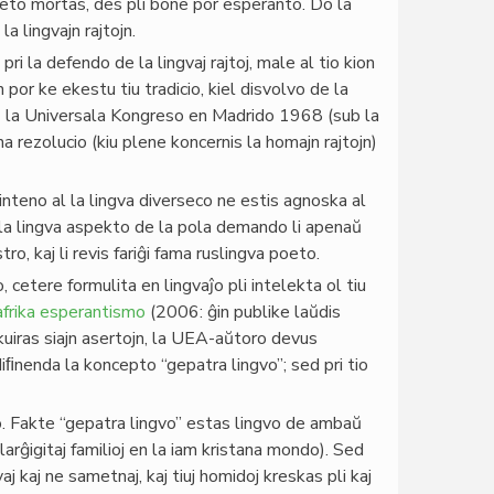
ingveto mortas, des pli bone por esperanto. Do la
a lingvajn rajtojn.
ri la defendo de la lingvaj rajtoj, male al tio kion
or ke ekestu tiu tradicio, kiel disvolvo de la
raŭ la Universala Kongreso en Madrido 1968 (sub la
 rezolucio (kiu plene koncernis la homajn rajtojn)
inteno al la lingva diverseco ne estis agnoska al
; pri la lingva aspekto de la pola demando li apenaŭ
tro, kaj li revis fariĝi fama ruslingva poeto.
 cetere formulita en lingvaĵo pli intelekta ol tiu
 afrika esperantismo
(2006: ĝin publike laŭdis
 kuiras siajn asertojn, la UEA-aŭtoro devus
iﬁnenda la koncepto “gepatra lingvo”; sed pri tio
mo. Fakte “gepatra lingvo” estas lingvo de ambaŭ
larĝigitaj familioj en la iam kristana mondo). Sed
aj kaj ne sametnaj, kaj tiuj homidoj kreskas pli kaj