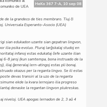
iala komuniko al
HeKo 367 7-A, 10 sep 08
la komuniko de UEA
de de la grandeco de ties membraro. Tiuj ĉi
upoj. Universala Esperanto-Asocio (UEA)
ŭrigi sian edukadon uzante sian gepatran lingvon,
or ilia psika evoluo. Pluraj larĝskalaj studoj en
oritataj infanoj estas edukataj ĉefe uzante ilian
aj 6-8 jaroj (kun samtempa, bona instruado de la
j), iliaj ĝeneralaj lern-atingoj estas pli bonaj.
nstruado okazus per la reganta lingvo. Se ili estas
i poste devas transiri al la uzo de la reganta
ksimume ekde la kvara lernojaro ilia progreso
arolantaj denaske la regantan lingvon plukreskas.
aj niveloj. UEA apogas lernadon de 2, 3 aŭ 4