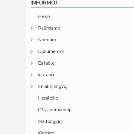
INFORMOJ
HeKo
Raŭmismo
Normaro
Dokumentoj
Establoj
Instancoj
En aliaj lingvoj
Heraldiko
Oftaj demandoj
Mallongigoj
Kantaro