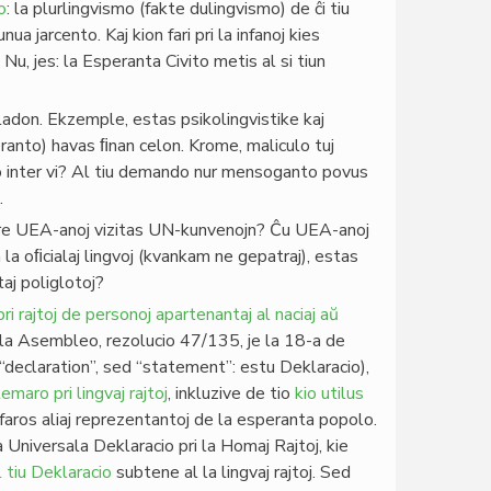
o
: la plurlingvismo (fakte dulingvismo) de ĉi tiu
 jarcento. Kaj kion fari pri la infanoj kies
Nu, jes: la Esperanta Civito metis al si tiun
ladon. Ekzemple, estas psikolingvistike kaj
eranto) havas ﬁnan celon. Krome, maliculo tuj
sto inter vi? Al tiu demando nur mensoganto povus
.
 vere UEA-anoj vizitas UN-kunvenojn? Ĉu UEA-anoj
n la oﬁcialaj lingvoj (kvankam ne gepatraj), estas
taj poliglotoj?
ri rajtoj de personoj apartenantaj al naciaj aŭ
ala Asembleo, rezolucio 47/135, je la 18-a de
declaration”, sed “statement”: estu Deklaracio),
emaro pri lingvaj rajtoj
, inkluzive de tio
kio utilus
j faros aliaj reprezentantoj de la esperanta popolo.
Universala Deklaracio pri la Homaj Rajtoj, kie
 tiu Deklaracio
subtene al la lingvaj rajtoj. Sed