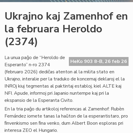
Ukrajno kaj Zamenhof en
la februara Heroldo
(2374)
La unua paĝo de “Heroldo de
HeKo 903 8-B, 26 feb 26
Esperanto” n-ro 2374
(februaro 2026) dediĉas atenton al la milita stato en
Ukrajno, interalie per la traduko de koncernaj deklaroj el la
INROj kiuj tegmentas al paktintaj establoj, kiel ALTE kaj
NFI. Apude, informoj pri Japanio nuntempe kaj pri la
ekspansio de la Esperanta Civito.
En la tria paĝo du artikoloj referencas al Zamenhof: Rubèn
Fernández iomete tanas la haŭton de la esperantistaro, pro
ﬁnvenkismo sen ﬁna venko, dum Albert Boon esploras pri
interesa ZEO el Hungario.