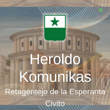
Skip
to
main
content
Heroldo
Komunikas
Retagentejo de la Esperanta
Civito