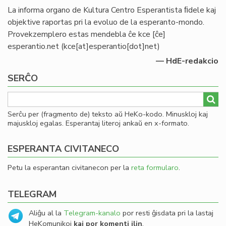
La informa organo de Kultura Centro Esperantista ﬁdele kaj
objektive raportas pri la evoluo de la esperanto-mondo.
Provekzemplero estas mendebla ĉe
kce
[ĉe]
esperantio
.
net
(kce[at]esperantio[dot]net)
— HdE-redakcio
SERĈO
Serĉu per (fragmento de) teksto aŭ HeKo-kodo. Minuskloj kaj
majuskloj egalas. Esperantaj literoj ankaŭ en x-formato.
ESPERANTA CIVITANECO
Petu la esperantan civitanecon per la
reta formularo
.
TELEGRAM
Aliĝu al la
Telegram-kanalo
por resti ĝisdata pri la lastaj
HeKomunikoj
kaj por komenti ilin
.