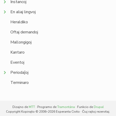
Instancoj
En aliaj lingvoj
Heraldiko
Oftaj demandoj
Mallongigoj
Kantaro
Eventoj
Periodaĵoj
Terminaro
Dizajno de
MTT
· Programo de
Tramontána
· Funkcio de
Drupal
Copyright Kopirajto © 2006–2026 Esperanta Civito · Ĉiuj rajtoj rezervitaj.