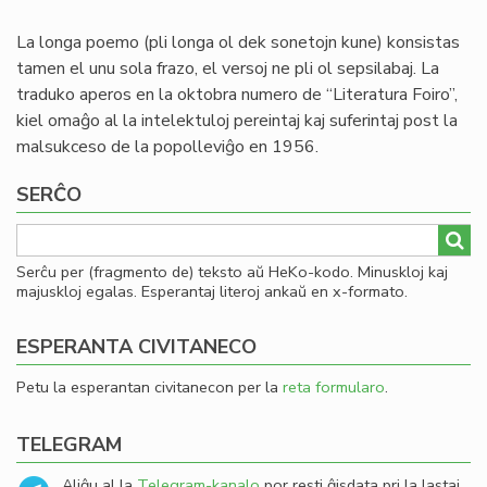
La longa poemo (pli longa ol dek sonetojn kune) konsistas
tamen el unu sola frazo, el versoj ne pli ol sepsilabaj. La
traduko aperos en la oktobra numero de “Literatura Foiro”,
kiel omaĝo al la intelektuloj pereintaj kaj suferintaj post la
malsukceso de la popolleviĝo en 1956.
SERĈO
Serĉu per (fragmento de) teksto aŭ HeKo-kodo. Minuskloj kaj
majuskloj egalas. Esperantaj literoj ankaŭ en x-formato.
ESPERANTA CIVITANECO
Petu la esperantan civitanecon per la
reta formularo
.
TELEGRAM
Aliĝu al la
Telegram-kanalo
por resti ĝisdata pri la lastaj