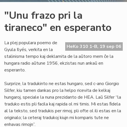
"Unu frazo pri la
tiraneco" en esperanto
La plej populara poemo de
HeKo 310 1-B, 19 sep 06
Gyula Ilyés, verkita en la
stalinisma tempo kaj deklamita de la aŭtoro mem ĉe la
hungara radio aŭtune 1956, ekzistas nun ankaŭ en
esperanto.
Surprize, la tradukinto ne estas hungaro, sed c-ano Giorgio
Silfer, kiu tamen dankas pro la helpo ricevita de kelkaj
hungaroj, speciale la nuna prezidanto de HEA. Laŭ Silfer “la
traduko estis pli facila kaj rapida ol mi timis. Mi estas ﬁdela
al la teksto, sed tradukis per rimoj, pli ofte ol ili estas en la
originalo; la ceteraj tradukoj kiujn mi komparis tute ne
enhavas rimojn”.