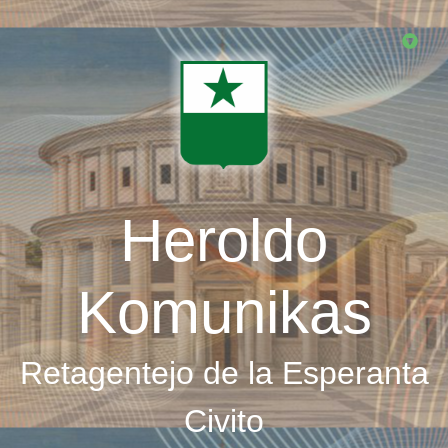
Skip
to
main
content
Heroldo
Komunikas
Retagentejo de la Esperanta
Civito