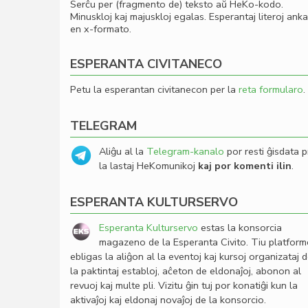
Serĉu per (fragmento de) teksto aŭ HeKo-kodo.
Minuskloj kaj majuskloj egalas. Esperantaj literoj ank
en x-formato.
ESPERANTA CIVITANECO
Petu la esperantan civitanecon per la
reta formularo
.
TELEGRAM
Aliĝu al la
Telegram-kanalo
por resti ĝisdata p
la lastaj HeKomunikoj
kaj por komenti ilin
.
ESPERANTA KULTURSERVO
Esperanta Kulturservo
estas la konsorcia
magazeno de la Esperanta Civito. Tiu platfor
ebligas la aliĝon al la eventoj kaj kursoj organizataj 
la paktintaj establoj, aĉeton de eldonaĵoj, abonon al
revuoj kaj multe pli. Vizitu ĝin tuj por konatiĝi kun la
aktivaĵoj kaj eldonaj novaĵoj de la konsorcio.