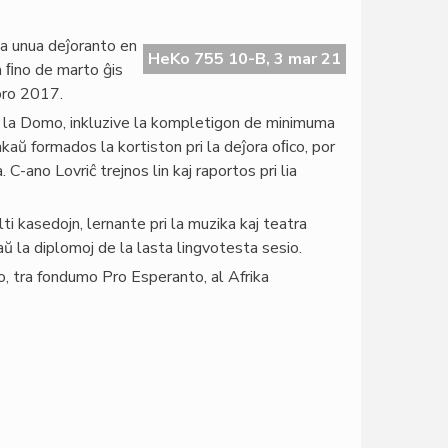
la unua deĵoranto en
HeKo 755 10-B, 3 mar 21
 ﬁno de marto ĝis
bro 2017.
 de la Domo, inkluzive la kompletigon de minimuma
ankaŭ formados la kortiston pri la deĵora oﬁco, por
C-ano Lovriĉ trejnos lin kaj raportos pri lia
 kasedojn, lernante pri la muzika kaj teatra
ŭ la diplomoj de la lasta lingvotesta sesio.
o, tra fondumo Pro Esperanto, al Afrika