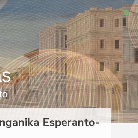
as
to
anganika Esperanto-