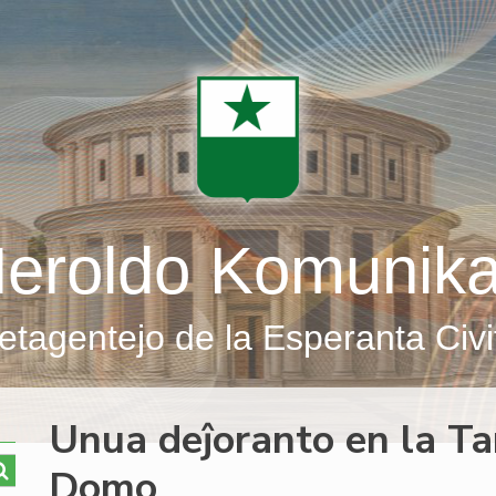
eroldo Komunik
etagentejo de la Esperanta Civi
Unua deĵoranto en la T
Domo