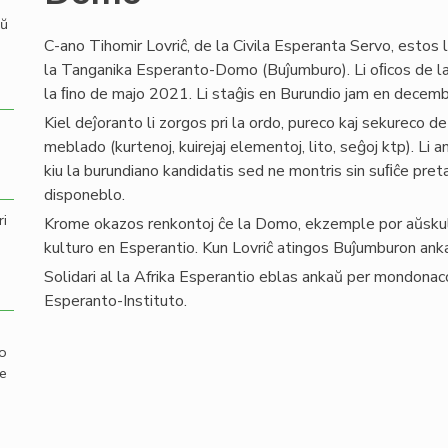
aŭ
C-ano Tihomir Lovriĉ, de la Civila Esperanta Servo, estos 
la Tanganika Esperanto-Domo (Buĵumburo). Li oﬁcos de la
la ﬁno de majo 2021. Li staĝis en Burundio jam en decem
Kiel deĵoranto li zorgos pri la ordo, pureco kaj sekureco
meblado (kurtenoj, kuirejaj elementoj, lito, seĝoj ktp). Li 
kiu la burundiano kandidatis sed ne montris sin suﬁĉe preta. 
disponeblo.
ri
Krome okazos renkontoj ĉe la Domo, ekzemple por aŭskulti
kulturo en Esperantio. Kun Lovriĉ atingos Buĵumburon anka
Solidari al la Afrika Esperantio eblas ankaŭ per mondonac
Esperanto-Instituto.
mo
de