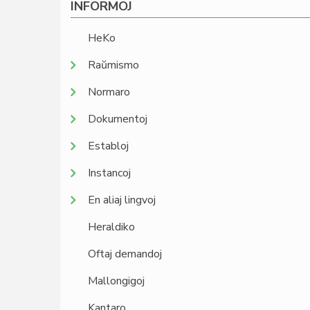
INFORMOJ
HeKo
Raŭmismo
Normaro
Dokumentoj
Establoj
Instancoj
En aliaj lingvoj
Heraldiko
Oftaj demandoj
Mallongigoj
Kantaro