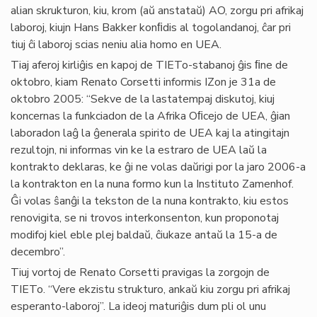
alian skrukturon, kiu, krom (aŭ anstataŭ) AO, zorgu pri afrikaj
laboroj, kiujn Hans Bakker konﬁdis al togolandanoj, ĉar pri
tiuj ĉi laboroj scias neniu alia homo en UEA.
Tiaj aferoj kirliĝis en kapoj de TIETo-stabanoj ĝis ﬁne de
oktobro, kiam Renato Corsetti informis IZon je 31a de
oktobro 2005: “Sekve de la lastatempaj diskutoj, kiuj
koncernas la funkciadon de la Afrika Oﬁcejo de UEA, ĝian
laboradon laĝ la ĝenerala spirito de UEA kaj la atingitajn
rezultojn, ni informas vin ke la estraro de UEA laŭ la
kontrakto deklaras, ke ĝi ne volas daŭrigi por la jaro 2006-a
la kontrakton en la nuna formo kun la Instituto Zamenhof.
Ĝi volas ŝanĝi la tekston de la nuna kontrakto, kiu estos
renovigita, se ni trovos interkonsenton, kun proponotaj
modifoj kiel eble plej baldaŭ, ĉiukaze antaŭ la 15-a de
decembro”.
Tiuj vortoj de Renato Corsetti pravigas la zorgojn de
TIETo. “Vere ekzistu strukturo, ankaŭ kiu zorgu pri afrikaj
esperanto-laboroj”. La ideoj maturiĝis dum pli ol unu