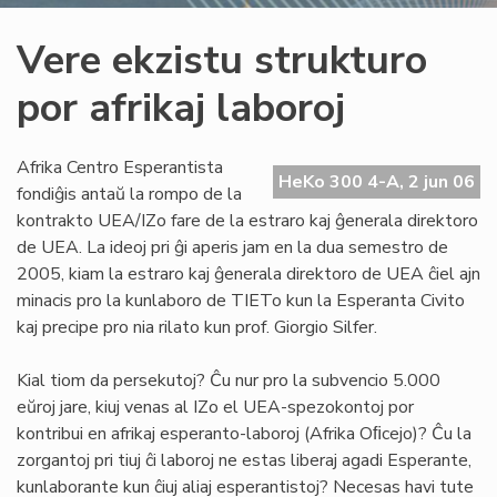
Vere ekzistu strukturo
por afrikaj laboroj
Afrika Centro Esperantista
HeKo 300 4-A, 2 jun 06
fondiĝis antaŭ la rompo de la
kontrakto UEA/IZo fare de la estraro kaj ĝenerala direktoro
de UEA. La ideoj pri ĝi aperis jam en la dua semestro de
2005, kiam la estraro kaj ĝenerala direktoro de UEA ĉiel ajn
minacis pro la kunlaboro de TIETo kun la Esperanta Civito
kaj precipe pro nia rilato kun prof. Giorgio Silfer.
Kial tiom da persekutoj? Ĉu nur pro la subvencio 5.000
eŭroj jare, kiuj venas al IZo el UEA-spezokontoj por
kontribui en afrikaj esperanto-laboroj (Afrika Oﬁcejo)? Ĉu la
zorgantoj pri tiuj ĉi laboroj ne estas liberaj agadi Esperante,
kunlaborante kun ĉiuj aliaj esperantistoj? Necesas havi tute