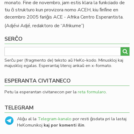
monato. Fine de novembro, jam estis klara la funkciado de
tiu ĉi strukturo kun provizora nomo ACEH, kiu ﬁnﬁne en
decembro 2005 fariĝis ACE - Afrika Centro Esperantista.
(Adjévi Adjé, redaktoro de “Afrikume”)
SERĈO
Serĉu per (fragmento de) teksto aŭ HeKo-kodo. Minuskloj kaj
majuskloj egalas. Esperantaj literoj ankaŭ en x-formato.
ESPERANTA CIVITANECO
Petu la esperantan civitanecon per la
reta formularo
.
TELEGRAM
Aliĝu al la
Telegram-kanalo
por resti ĝisdata pri la lastaj
HeKomunikoj
kaj por komenti ilin
.