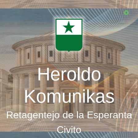
Skip
to
main
content
Heroldo
Komunikas
Retagentejo de la Esperanta
Civito