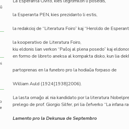
La Esperanta Civito, kies legitimilon li posedis,
aŭ
la Esperanta PEN, kies prezidanto li estis,
la redakcioj de “Literatura Foiro” kaj “Heroldo de Esperanto
la kooperativo de Literatura Foiro,
kiu eldonis lian verkon “Paŝoj al plena posedo” kaj eldonos
en formo de libreto aneksa al kompakta disko, kun lia de
ri
partoprenas en la funebro pro la hodiaŭa forpaso de
William Auld (1924[1938]2006).
La lasta omaĝo al nia kandidato por la literatura Nobelp
mo
prelego de prof. Giorgio Silfer, pri lia ĉefverko “La infana ra
de
Lamento pro la Dekunua de Septembro