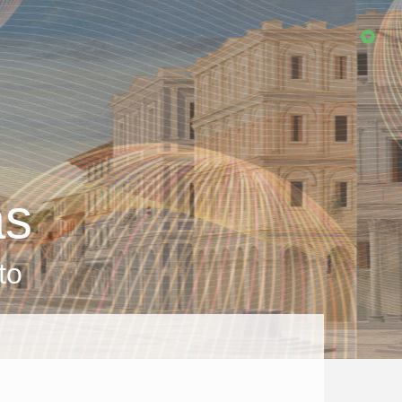
as
to