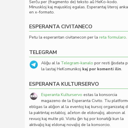
Serĉu per (fragmento de) teksto aŭ HeKo-kodo.
Minuskloj kaj majuskloj egalas. Esperantaj literoj ank
en x-formato.
ESPERANTA CIVITANECO
Petu la esperantan civitanecon per la
reta formularo
.
TELEGRAM
Aliĝu al la
Telegram-kanalo
por resti ĝisdata p
la lastaj HeKomunikoj
kaj por komenti ilin
.
ESPERANTA KULTURSERVO
Esperanta Kulturservo
estas la konsorcia
magazeno de la Esperanta Civito. Tiu platfor
ebligas la aliĝon al la eventoj kaj kursoj organizataj 
la paktintaj establoj, aĉeton de eldonaĵoj, abonon al
revuoj kaj multe pli. Vizitu ĝin tuj por konatiĝi kun la
aktivaĵoj kaj eldonaj novaĵoj de la konsorcio.