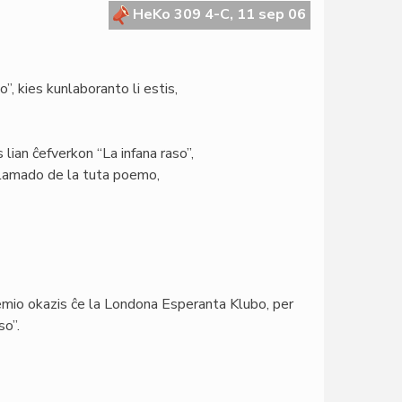
HeKo 309 4-C, 11 sep 06
”, kies kunlaboranto li estis,
 lian ĉefverkon “La infana raso”,
klamado de la tuta poemo,
remio okazis ĉe la Londona Esperanta Klubo, per
so”.