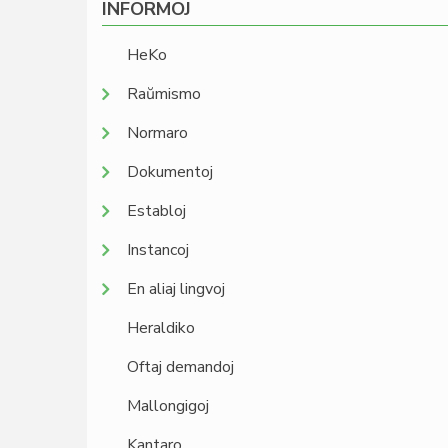
INFORMOJ
HeKo
Raŭmismo
Normaro
Dokumentoj
Establoj
Instancoj
En aliaj lingvoj
Heraldiko
Oftaj demandoj
Mallongigoj
Kantaro