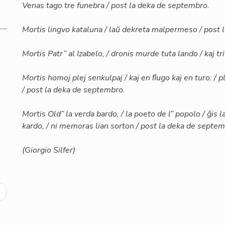
Venas tago tre funebra / post la deka de septembro.
Mortis lingvo kataluna / laŭ dekreta malpermeso / post 
Mortis Patr” al Izabelo, / dronis murde tuta lando / kaj 
Mortis homoj plej senkulpaj / kaj en ﬂugo kaj en turo: / p
/ post la deka de septembro.
Mortis Old” la verda bardo, / la poeto de l” popolo / ĝis l
kardo, / ni memoras lian sorton / post la deka de septem
(Giorgio Silfer)
ext
age