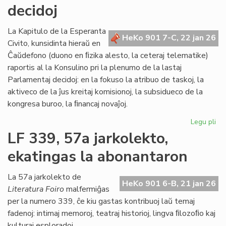
BE
decidoj
plu
viv
La Kapitulo de la Esperanta
en
HeKo 901 7-C, 22 jan 26
Civito, kunsidinta hieraŭ en
Es
Ĉaŭdefono (duono en ﬁzika alesto, la ceteraj telematike)
raportis al la Konsulino pri la plenumo de la lastaj
Parlamentaj decidoj: en la fokuso la atribuo de taskoj, la
aktiveco de la ĵus kreitaj komisionoj, la subsidueco de la
kongresa buroo, la ﬁnancaj novaĵoj.
Legu pli
pri
La
LF 339, 57a jarkolekto,
Kap
ekatingas la abonantaron
ja
pl
pa
La 57a jarkolekto de
HeKo 901 6-B, 21 jan 26
de
Literatura Foiro
malfermiĝas
la
per la numero 339, ĉe kiu gastas kontribuoj laŭ temaj
Pa
fadenoj: intimaj memoroj, teatraj historioj, lingva ﬁlozoﬁo kaj
dec
kulturaj esploradoj.