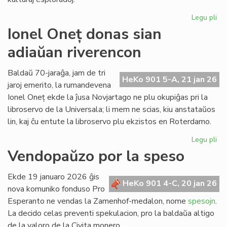
Legu pli
pri
LF
Ionel Oneț donas sian
33
adiaŭan riverencon
57
jar
ek
Baldaŭ 70-jaraĝa, jam de tri
HeKo 901 5-A, 21 jan 26
la
jaroj emerito, la rumandevena
ab
Ionel Oneț ekde la ĵusa Novjartago ne plu okupiĝas pri la
libroservo de la Universala; li mem ne scias, kiu anstataŭos
lin, kaj ĉu entute la libroservo plu ekzistos en Roterdamo.
Legu pli
pri
Ion
Vendopaŭzo por la speso
On
do
Ekde 19 januaro 2026 ĝis
sia
HeKo 901 4-C, 20 jan 26
nova komuniko fonduso Pro
ad
Esperanto ne vendas la Zamenhof-medalon, nome
spesojn
.
ri
La decido celas preventi spekulacion, pro la baldaŭa altigo
de la valoro de la Civita monero.