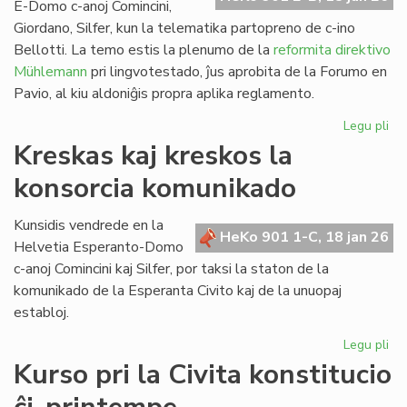
E-Domo c-anoj Comincini,
Giordano, Silfer, kun la telematika partopreno de c-ino
Bellotti. La temo estis la plenumo de la
reformita direktivo
Mühlemann
pri lingvotestado, ĵus aprobita de la Forumo en
Pavio, al kiu aldoniĝis propra aplika reglamento.
Legu pli
pri
KC
Kreskas kaj kreskos la
ku
konsorcia komunikado
pri
la
ref
Kunsidis vendrede en la
HeKo 901 1-C, 18 jan 26
LT
Helvetia Esperanto-Domo
c-anoj Comincini kaj Silfer, por taksi la staton de la
komunikado de la Esperanta Civito kaj de la unuopaj
establoj.
Legu pli
pri
Kr
Kurso pri la Civita konstitucio
kaj
kr