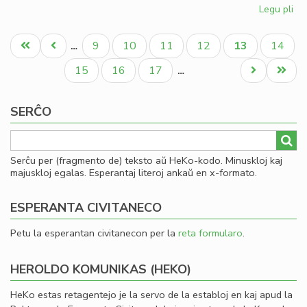
Legu pli
pri
Pli
Pagination
kaj
Unua
Antaŭa
Paĝo
Paĝo
Paĝo
Paĝo
Aktuala
Paĝo
9
10
11
12
13
14
…
pli
paĝo
paĝo
paĝo
akt
Paĝo
Paĝo
Paĝo
Next
Last
15
16
17
…
la
page
page
lib
SERĈO
de
LF-
ko
Serĉu per (fragmento de) teksto aŭ HeKo-kodo. Minuskloj kaj
majuskloj egalas. Esperantaj literoj ankaŭ en x-formato.
ESPERANTA CIVITANECO
Petu la esperantan civitanecon per la
reta formularo
.
HEROLDO KOMUNIKAS (HEKO)
HeKo estas retagentejo je la servo de la establoj en kaj apud la