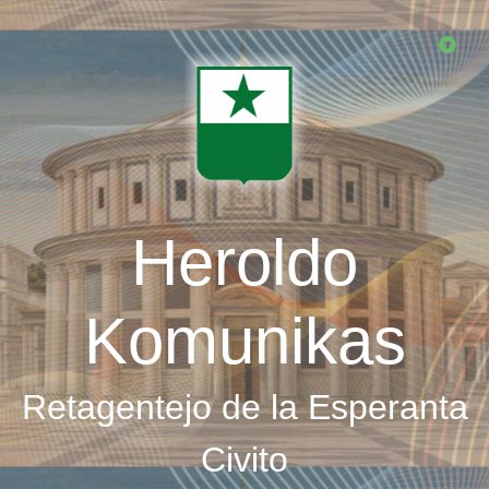
Skip
to
main
content
Heroldo
Komunikas
Retagentejo de la Esperanta
Civito