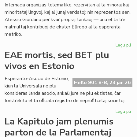
al
Internacia organizas telematike, rezervitan al la minoraj kaj
Ma
minoritataj lingvoj, kaj al junaj verkistoj: nin reprezentos sen.
Alessio Giordano per kvar propraj tankaoj — unu el la tre
malmultaj kontribuoj de ekster Eŭropo al la esperanta
metriko.
Legu pli
pri
Ni
EAE mortis, sed BET plu
lin
vivos en Estonio
en
la
po
Esperanto-Asocio de Estonio,
HeKo 901 8-B, 23 jan 26
PE
kiun la Universala ne plu
ma
konsideras landa asocio, ankaŭ jure ne plu ekzistas, ĉar
forstrekita el la oﬁciala registro de neproﬁtcelaj societoj.
Legu pli
pri
EA
La Kapitulo jam plenumis
mor
parton de la Parlamentaj
se