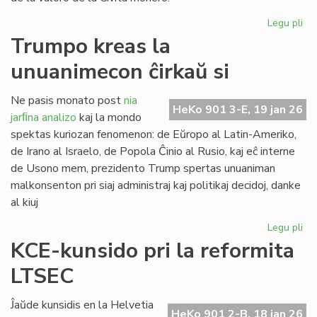
Legu pli
pri
Ve
Trumpo kreas la
po
unuanimecon ĉirkaŭ si
la
sp
Ne pasis monato post
nia
HeKo 901 3-E, 19 jan 26
jarﬁna analizo
kaj la mondo
spektas kuriozan fenomenon: de Eŭropo al Latin-Ameriko,
de Irano al Israelo, de Popola Ĉinio al Rusio, kaj eĉ interne
de Usono mem, prezidento Trump spertas unuaniman
malkonsenton pri siaj administraj kaj politikaj decidoj, danke
al kiuj
Legu pli
pri
Tr
KCE-kunsido pri la reformita
kr
LTSEC
la
un
ĉir
Ĵaŭde kunsidis en la Helvetia
HeKo 901 2-B, 18 jan 26
si