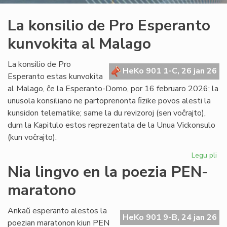
La konsilio de Pro Esperanto
kunvokita al Malago
La konsilio de Pro
HeKo 901 1-C, 26 jan 26
Esperanto estas kunvokita
al Malago, ĉe la Esperanto-Domo, por 16 februaro 2026; la
unusola konsiliano ne partoprenonta ﬁzike povos alesti la
kunsidon telematike; same la du revizoroj (sen voĉrajto),
dum la Kapitulo estos reprezentata de la Unua Vickonsulo
(kun voĉrajto).
Legu pli
pri
La
Nia lingvo en la poezia PEN-
kon
maratono
de
Pr
Es
Ankaŭ esperanto alestos la
HeKo 901 9-B, 24 jan 26
ku
poezian maratonon kiun PEN