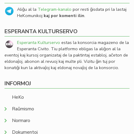
Aliĝu al la
Telegram-kanalo
por resti ĝisdata pri la lastaj
HeKomunikoj
kaj por komenti ilin
.
ESPERANTA KULTURSERVO
Esperanta Kulturservo
estas la konsorcia magazeno de la
Esperanta Civito. Tiu platformo ebligas la aliĝon al la
eventoj kaj kursoj organizataj de la paktintaj establoj, aĉeton de
eldonaĵoj, abonon al revuoj kaj multe pli. Vizitu ĝin tuj por
konatiĝi kun la aktivaĵoj kaj eldonaj novaĵoj de la konsorcio.
INFORMOJ
HeKo
Raŭmismo
Normaro
Dokumentoj