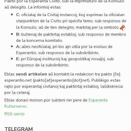
Pakto por la Esperanta Civito, sub la imprimaturo de la Konsulo
aŭ delegito. La informoj estas:
C:
oﬁcialaj de la Civitaj instancoj, kiuj esprimas la oﬁcialan
starpunkton de la Civito pri specifa temo, sub responso de
la Konsulo, aŭ de ties delegito, markitaj per la simbolo
.
B:
bultenaj de paktintaj establoj, sub responso de membro
de la koncerna komitato.
A:
alies neoﬁcialaj, pri kio ajn utila por la evoluo de
Esperantio, sub responso de la subskribinto.
E:
pri Eŭropaj institucioj kaj geopolitikaj novaĵoj, sub
responso de la subskribinto.
Eblas
sendi
artikolon
aŭ kontakti la redakcion tra
pakto
[ĉe]
esperantio
.
net
(pakto[at]esperantio[dot]net)
. Publikigo estas
rajto por esperantaj civitanoj kaj paktintaj establoj, laŭdiskrecia
por la ceteraj.
Eblas donaci monon por subteni nin pere de
Esperanta
Kulturservo
.
RSS-servo
TELEGRAM