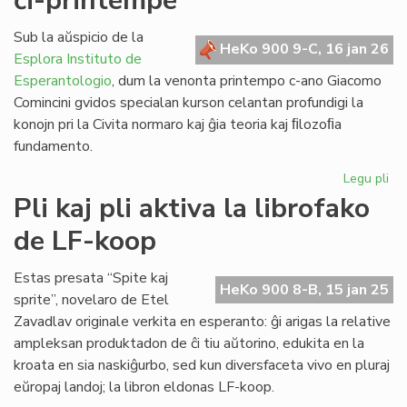
ĉi-printempe
la
ko
Sub la aŭspicio de la
HeKo 900 9-C, 16 jan 26
ko
Esplora Instituto de
Esperantologio
, dum la venonta printempo c-ano Giacomo
Comincini gvidos specialan kurson celantan profundigi la
konojn pri la Civita normaro kaj ĝia teoria kaj ﬁlozoﬁa
fundamento.
Legu pli
pri
Ku
Pli kaj pli aktiva la librofako
pri
de LF-koop
la
Civ
kon
Estas presata “Spite kaj
HeKo 900 8-B, 15 jan 25
ĉi-
sprite”, novelaro de Etel
pr
Zavadlav originale verkita en esperanto: ĝi arigas la relative
ampleksan produktadon de ĉi tiu aŭtorino, edukita en la
kroata en sia naskiĝurbo, sed kun diversfaceta vivo en pluraj
eŭropaj landoj; la libron eldonas LF-koop.